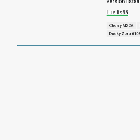
version listaa
Lue lisää
Cherry MX2A
Ducky Zero 610