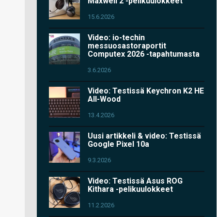
Maxwell 2 -pelikuulokkeet
15.6.2026
Video: io-techin
messuosastoraportit
Computex 2026 -tapahtumasta
3.6.2026
Video: Testissä Keychron K2 HE
All-Wood
13.4.2026
Uusi artikkeli & video: Testissä
Google Pixel 10a
9.3.2026
Video: Testissä Asus ROG
Kithara -pelikuulokkeet
11.2.2026