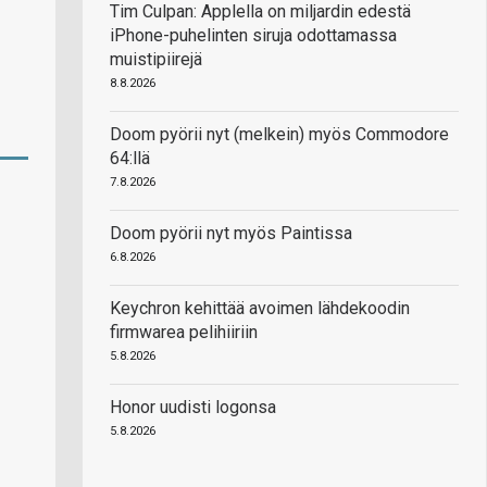
Tim Culpan: Applella on miljardin edestä
iPhone-puhelinten siruja odottamassa
muistipiirejä
8.8.2026
Doom pyörii nyt (melkein) myös Commodore
64:llä
7.8.2026
Doom pyörii nyt myös Paintissa
6.8.2026
Keychron kehittää avoimen lähdekoodin
firmwarea pelihiiriin
5.8.2026
Honor uudisti logonsa
5.8.2026