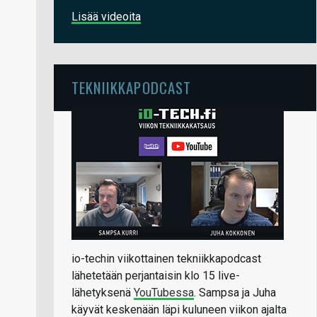
Lisää videoita
TEKNIIKKAPODCAST
io-techin viikottainen tekniikkapodcast
lähetetään perjantaisin klo 15 live-
lähetyksenä
YouTubessa
. Sampsa ja Juha
käyvät keskenään läpi kuluneen viikon ajalta