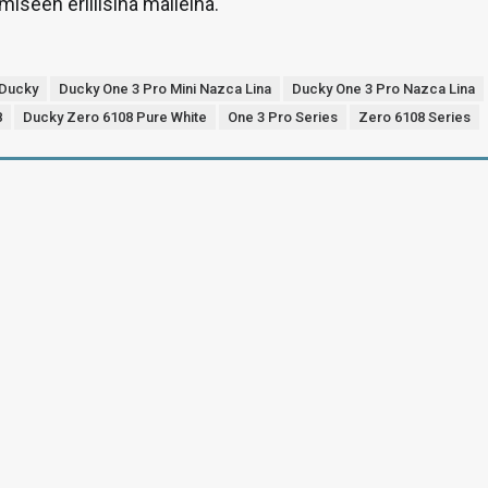
miseen erillisinä malleina.
Ducky
Ducky One 3 Pro Mini Nazca Lina
Ducky One 3 Pro Nazca Lina
8
Ducky Zero 6108 Pure White
One 3 Pro Series
Zero 6108 Series