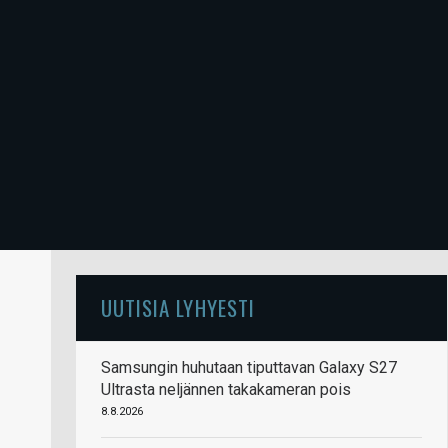
UUTISIA LYHYESTI
Samsungin huhutaan tiputtavan Galaxy S27
Ultrasta neljännen takakameran pois
8.8.2026