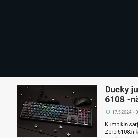
Ducky ju
6108 -n
17.5.2024 - 
Kumpikin sarj
Zero 6108:n k