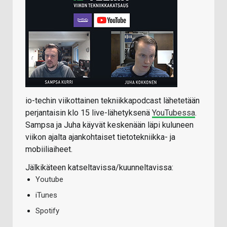
io-techin viikottainen tekniikkapodcast lähetetään
perjantaisin klo 15 live-lähetyksenä
YouTubessa
.
Sampsa ja Juha käyvät keskenään läpi kuluneen
viikon ajalta ajankohtaiset tietotekniikka- ja
mobiiliaiheet.
Jälkikäteen katseltavissa/kuunneltavissa:
Youtube
iTunes
Spotify