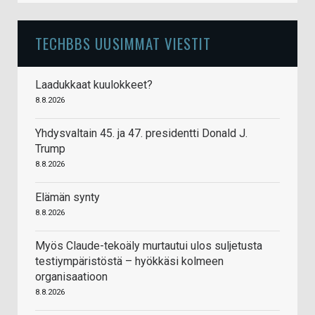
TECHBBS UUSIMMAT VIESTIT
Laadukkaat kuulokkeet?
8.8.2026
Yhdysvaltain 45. ja 47. presidentti Donald J.
Trump
8.8.2026
Elämän synty
8.8.2026
Myös Claude-tekoäly murtautui ulos suljetusta
testiympäristöstä – hyökkäsi kolmeen
organisaatioon
8.8.2026