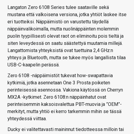
Langaton Zero 6108 Series tulee saataville sekä
mustana että valkoisena versiona, jotka yhtiöt laskee itse
eri tuotteiksi. Näppäimistö on varustettu täydellä
näppäinvalikoimalla, mutta nuolinäppäinten molemmin
puolin tyypillisesti olevat raot on eliminoitu pois tieltä ja
siten leveydessä on saatu säästettyä muutamia millejä.
Langattomista yhteyksistä ovat tuettuina 2,4 GHz:n
yhteys ja Bluetooth, mutta se tukee myös langallista tilaa
USB-C-kaapelin perässä.
Zero 6108 -näppäimistöt tukevat how-swapattavia
kytkimiä, jotka asennetaan One 3 Prosta poiketen
perinteisessä asennossa. Vakiona käytössä on Cherryn
MX2A -kytkimet. Zero 6108:n näppäinhatut ovat
perinteisemmin kaksoisvalettua PBT-muovia ja ”OEM”-
merkityt, mutta yhtiö ei kerro tarkemmin mihin se tässä
yhteydessä viittaa.
Ducky ei valitettavasti maininnut tiedotteessa milloin tai