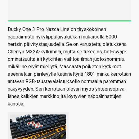
Ducky One 3 Pro Nazca Line on täyskokoinen
näppäimistö nykylippulaivaluokan mukaisella 8000
hertsin päivitystaajuudella. Se on varustettu oletuksena
Cherryn MX2A-kytkimillä, mutta se tukee ns. hot-swap-
ominaisuutta eli kytkinten vaihtoa ilman juotoshommia,
mikäli ne eivät miellytä. Massasta poiketen kytkimet
asennetaan piirilevylle käännettynä 180°, minkä kerrotaan
antavan RGB-taustavalaistukselle normaalia paremman
näkyvyyden. Sen kerrotaan olevan myös yhteensopiva
lähes kaikkien markkinoilta löytyvien näppäinhattujen
kanssa.