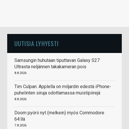
UUTISIA LYHYESTI
Samsungin huhutaan tiputtavan Galaxy S27
Ultrasta neljännen takakameran pois
8.8.2026
Tim Culpan: Applella on miljardin edestä iPhone-
puhelinten siruja odottamassa muistipiirejä
8.8.2026
Doom pyörii nyt (melkein) myös Commodore
64:llä
7.8.2026