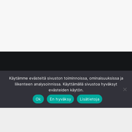
© S&J Media Oy
Käytämme evästeitä sivuston toiminnoissa, ominaisuuksissa ja
liikenteen analysoinnissa. Käyttämällä sivustoa hyväksyt
evästeiden käytön.
Ok
En hyväksy
Lisätietoja
;