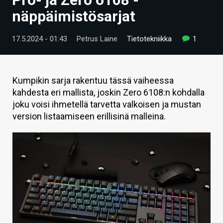
ARTIKKELIT
näppäimistösarjat
VIDEOT
17.5.2024 - 01:43
Petrus Laine
Tietotekniikka
1
TECHBBS
TIETOA
Kumpikin sarja rakentuu tässä vaiheessa
kahdesta eri mallista, joskin Zero 6108:n kohdalla
HINTA.FI
joku voisi ihmetellä tarvetta valkoisen ja mustan
version listaamiseen erillisinä malleina.
KAUPPA
VAIHDA TEEMA
HAKU