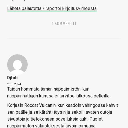
Lähetä palautetta / raportoi kirjoitusvirheestä
1 KOMMENTTI
Djtob
21.5.2024
Taidan hommata tämän näppäimistön, kun
näppäinhattujen kanssa ei tarvitse jatkossa pelleillä.
Korjasin Roccat Vulcanin, kun kaadoin vahingossa kahvit
sen päälle ja se kärähti täysin ja sekoili avaten outoja
sivustoja ja tietokoneen sovelluksia auki. Puolet
näppäimistön valaistuksesta täysin pimeänä.