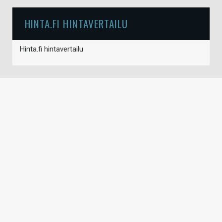
HINTA.FI HINTAVERTAILU
Hinta.fi hintavertailu