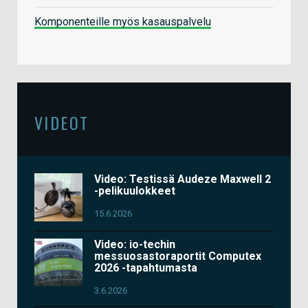
Komponenteille myös kasauspalvelu
VIDEOT
Video: Testissä Audeze Maxwell 2
-pelikuulokkeet
15.6.2026
Video: io-techin
messuosastoraportit Computex
2026 -tapahtumasta
3.6.2026