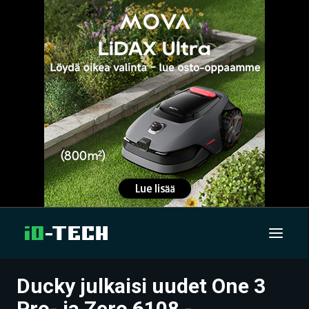
Ducky julkaisi uudet One 3
UUTISET
Pro- ja Zero 6108 -