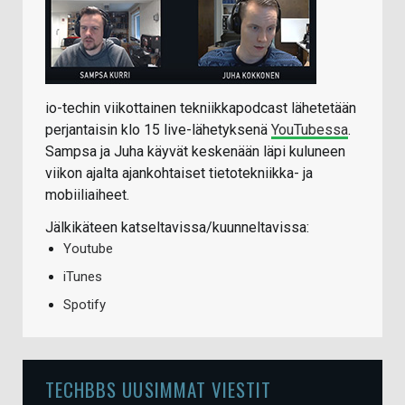
io-techin viikottainen tekniikkapodcast lähetetään
perjantaisin klo 15 live-lähetyksenä
YouTubessa
.
Sampsa ja Juha käyvät keskenään läpi kuluneen
viikon ajalta ajankohtaiset tietotekniikka- ja
mobiiliaiheet.
Jälkikäteen katseltavissa/kuunneltavissa:
Youtube
iTunes
Spotify
TECHBBS UUSIMMAT VIESTIT