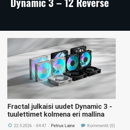
Dynamic 3 – 12 Reverse
ARTIKKELIT
VIDEOT
TECHBBS
TIETOA
HINTA.FI
KAUPPA
VAIHDA TEEMA
Fractal julkaisi uudet Dynamic 3 -
HAKU
tuulettimet kolmena eri mallina
22.5.2026 - 04:47
/
Petrus Laine
Kommentit (0)