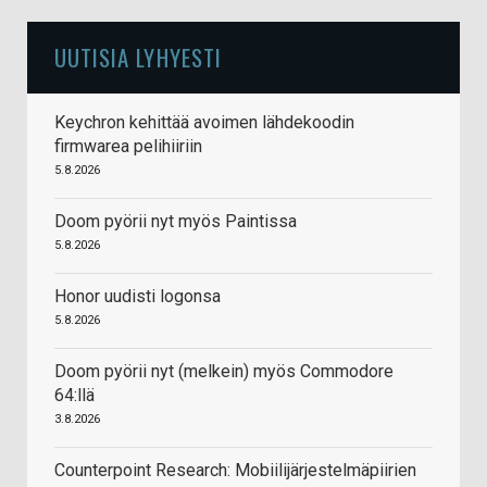
UUTISIA LYHYESTI
Keychron kehittää avoimen lähdekoodin
firmwarea pelihiiriin
5.8.2026
Doom pyörii nyt myös Paintissa
5.8.2026
Honor uudisti logonsa
5.8.2026
Doom pyörii nyt (melkein) myös Commodore
64:llä
3.8.2026
Counterpoint Research: Mobiilijärjestelmäpiirien