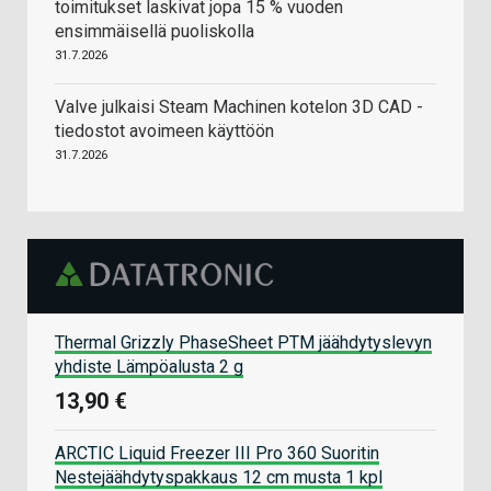
toimitukset laskivat jopa 15 % vuoden
ensimmäisellä puoliskolla
31.7.2026
Valve julkaisi Steam Machinen kotelon 3D CAD -
tiedostot avoimeen käyttöön
31.7.2026
Thermal Grizzly PhaseSheet PTM jäähdytyslevyn
yhdiste Lämpöalusta 2 g
13,90 €
ARCTIC Liquid Freezer III Pro 360 Suoritin
Nestejäähdytyspakkaus 12 cm musta 1 kpl