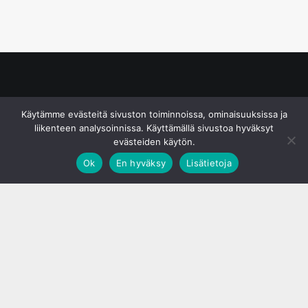
© S&J Media Oy
Käytämme evästeitä sivuston toiminnoissa, ominaisuuksissa ja
liikenteen analysoinnissa. Käyttämällä sivustoa hyväksyt
evästeiden käytön.
Ok
En hyväksy
Lisätietoja
;