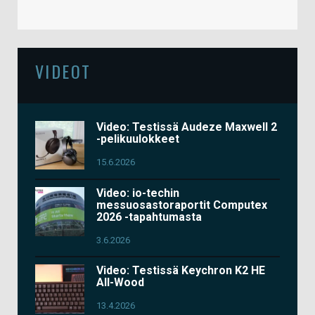
VIDEOT
Video: Testissä Audeze Maxwell 2
-pelikuulokkeet
15.6.2026
Video: io-techin
messuosastoraportit Computex
2026 -tapahtumasta
3.6.2026
Video: Testissä Keychron K2 HE
All-Wood
13.4.2026