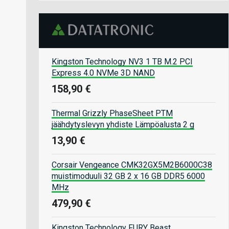
Kingston Technology NV3 1 TB M.2 PCI
Express 4.0 NVMe 3D NAND
158,90 €
Thermal Grizzly PhaseSheet PTM
jäähdytyslevyn yhdiste Lämpöalusta 2 g
13,90 €
Corsair Vengeance CMK32GX5M2B6000C38
muistimoduuli 32 GB 2 x 16 GB DDR5 6000
MHz
479,90 €
Kingston Technology FURY Beast