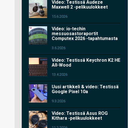
Video: Testissä Audeze
Maxwell 2 -pelikuulokkeet
15.6.2026
Video: io-techin
messuosastoraportit
Computex 2026 -tapahtumasta
3.6.2026
Video: Testissä Keychron K2 HE
All-Wood
13.4.2026
Uusi artikkeli & video: Testissä
Google Pixel 10a
9.3.2026
Video: Testissä Asus ROG
Kithara -pelikuulokkeet
11.2.2026