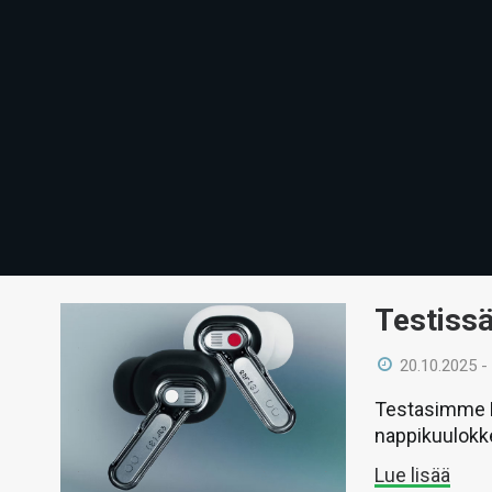
Testissä
20.10.2025 -
Testasimme No
nappikuulokk
Lue lisää