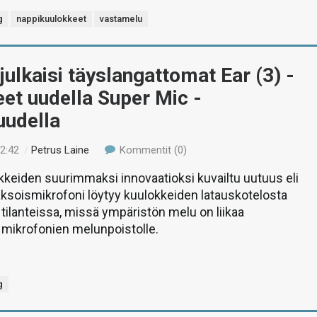
g
nappikuulokkeet
vastamelu
julkaisi täyslangattomat Ear (3) -
et uudella Super Mic -
uudella
22:42
/
Petrus Laine
Kommentit (0)
okkeiden suurimmaksi innovaatioksi kuvailtu uutuus eli
ksoismikrofoni löytyy kuulokkeiden latauskotelosta
 tilanteissa, missä ympäristön melu on liikaa
 mikrofonien melunpoistolle.
g