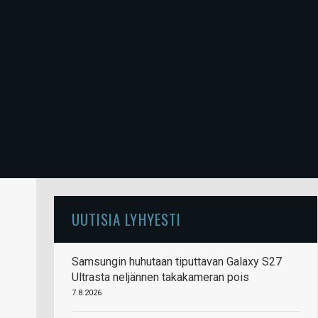
UUTISIA LYHYESTI
Samsungin huhutaan tiputtavan Galaxy S27
Ultrasta neljännen takakameran pois
7.8.2026