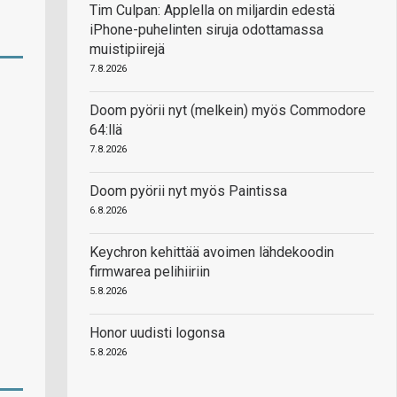
Tim Culpan: Applella on miljardin edestä
iPhone-puhelinten siruja odottamassa
muistipiirejä
7.8.2026
Doom pyörii nyt (melkein) myös Commodore
64:llä
7.8.2026
Doom pyörii nyt myös Paintissa
6.8.2026
Keychron kehittää avoimen lähdekoodin
firmwarea pelihiiriin
5.8.2026
Honor uudisti logonsa
5.8.2026