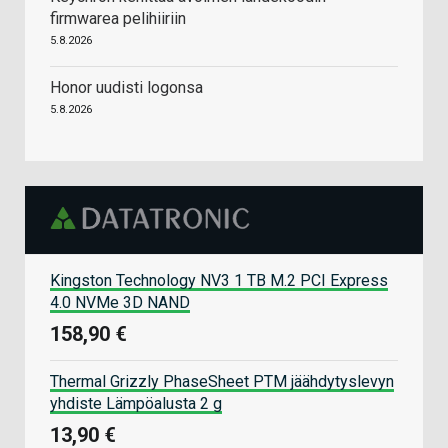
firmwarea pelihiiriin
5.8.2026
Honor uudisti logonsa
5.8.2026
Kingston Technology NV3 1 TB M.2 PCI Express
4.0 NVMe 3D NAND
158,90 €
Thermal Grizzly PhaseSheet PTM jäähdytyslevyn
yhdiste Lämpöalusta 2 g
13,90 €