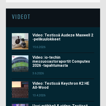
VIDEOT
Video: Testissä Audeze Maxwell 2
-pelikuulokkeet
15.6.2026
Video: io-techin
messuosastoraportit Computex
2026 -tapahtumasta
3.6.2026
Video: Testissä Keychron K2 HE
All-Wood
13.4.2026
Uusi artikkeli & video: Testissä