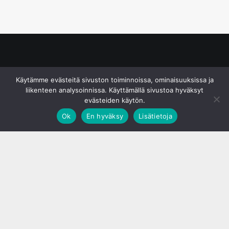
© S&J Media Oy
Käytämme evästeitä sivuston toiminnoissa, ominaisuuksissa ja
liikenteen analysoinnissa. Käyttämällä sivustoa hyväksyt
evästeiden käytön.
Ok
En hyväksy
Lisätietoja
;