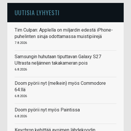
UUTISIA LYHYESTI
Tim Culpan: Applella on miljardin edestä iPhone-
puhelinten siruja odottamassa muistipiirejä
7.8.2026
Samsungin huhutaan tiputtavan Galaxy S27
Ultrasta neljännen takakameran pois
6.8.2026
Doom pyörii nyt (melkein) myös Commodore
64:llä
6.8.2026
Doom pyörii nyt myös Paintissa
6.8.2026
Keychron kehittää avoimen lähdekoodin