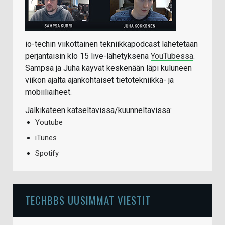
io-techin viikottainen tekniikkapodcast lähetetään
perjantaisin klo 15 live-lähetyksenä
YouTubessa
.
Sampsa ja Juha käyvät keskenään läpi kuluneen
viikon ajalta ajankohtaiset tietotekniikka- ja
mobiiliaiheet.
Jälkikäteen katseltavissa/kuunneltavissa:
Youtube
iTunes
Spotify
TECHBBS UUSIMMAT VIESTIT