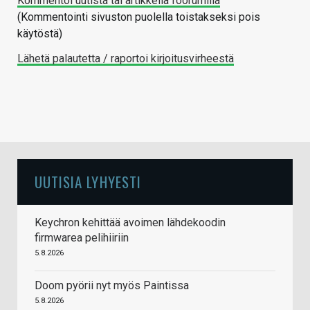
Kommentoi uutista tai artikkelia foorumilla
(Kommentointi sivuston puolella toistakseksi pois
käytöstä)
Lähetä palautetta / raportoi kirjoitusvirheestä
UUTISIA LYHYESTI
Keychron kehittää avoimen lähdekoodin
firmwarea pelihiiriin
5.8.2026
Doom pyörii nyt myös Paintissa
5.8.2026