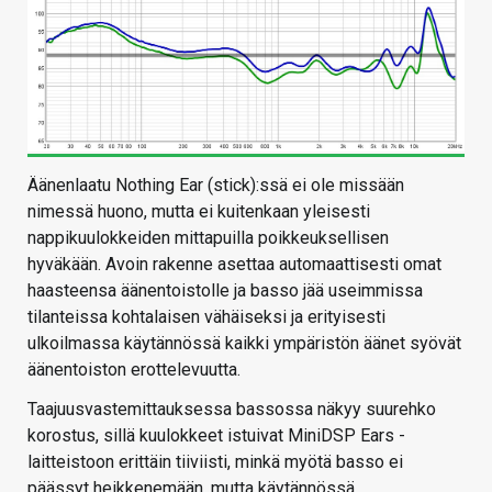
Äänenlaatu Nothing Ear (stick):ssä ei ole missään
nimessä huono, mutta ei kuitenkaan yleisesti
nappikuulokkeiden mittapuilla poikkeuksellisen
hyväkään. Avoin rakenne asettaa automaattisesti omat
haasteensa äänentoistolle ja basso jää useimmissa
tilanteissa kohtalaisen vähäiseksi ja erityisesti
ulkoilmassa käytännössä kaikki ympäristön äänet syövät
äänentoiston erottelevuutta.
Taajuusvastemittauksessa bassossa näkyy suurehko
korostus, sillä kuulokkeet istuivat MiniDSP Ears -
laitteistoon erittäin tiiviisti, minkä myötä basso ei
päässyt heikkenemään, mutta käytännössä