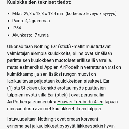
Kuulokkeiden tekniset tiedot:
Mitat: 29,8 x 18,8 x 18,4 mm (korkeus x leveys x syvyys)
Paino: 4,4 grammaa
IP54
Akunkesto: 7 tuntia
Ulkonäöltään Nothing Ear (stick) -mallit muistuttavat
valmistajan aiempia kuulokkeita, eli ne ovat sinällään
perinteisen kuulokkeen muotoiset erillisellä varrella,
mutta esimerkiksi Applen AirPodeihin verrattuna varsi on
kulmikkaampi ja sen lisäksi rungon muovi on
läpikuultavaa paljastaen kuulokkeiden sisukset. Ear
(1):sta Stickien ulkonäkö erottuu myös puuttuvien
tulppien myötä sillä Ear (stick):t ovat perusmallin
AirPodien ja esimerkiksi
Huawei Freebuds 4:ien
tapaan
niin sanotusti avoimet kuulokkeet ilman tulppia.
Istuvuudeltaan Nothingit ovat omaan korvaani
erinomaiset ja kuulokkeet pysyvät liikkeessäkin hyvin