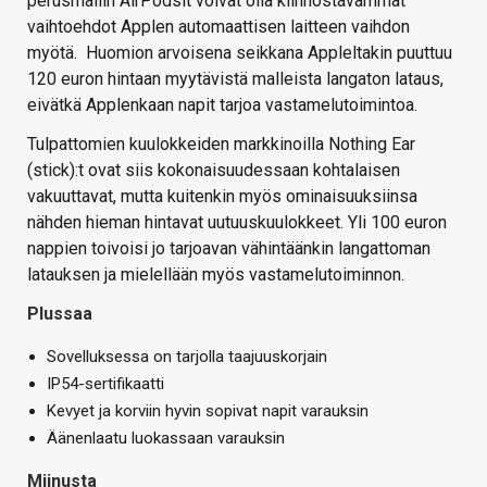
perusmallin AirPodsit voivat olla kiinnostavammat
vaihtoehdot Applen automaattisen laitteen vaihdon
myötä. Huomion arvoisena seikkana Appleltakin puuttuu
120 euron hintaan myytävistä malleista langaton lataus,
eivätkä Applenkaan napit tarjoa vastamelutoimintoa.
Tulpattomien kuulokkeiden markkinoilla Nothing Ear
(stick):t ovat siis kokonaisuudessaan kohtalaisen
vakuuttavat, mutta kuitenkin myös ominaisuuksiinsa
nähden hieman hintavat uutuuskuulokkeet. Yli 100 euron
nappien toivoisi jo tarjoavan vähintäänkin langattoman
latauksen ja mielellään myös vastamelutoiminnon.
Plussaa
Sovelluksessa on tarjolla taajuuskorjain
IP54-sertifikaatti
Kevyet ja korviin hyvin sopivat napit varauksin
Äänenlaatu luokassaan varauksin
Miinusta