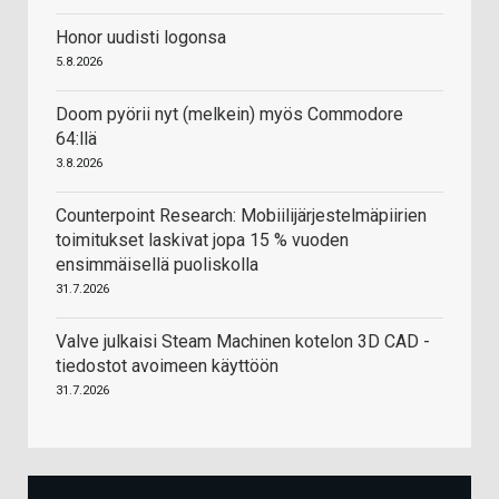
Honor uudisti logonsa
5.8.2026
Doom pyörii nyt (melkein) myös Commodore
64:llä
3.8.2026
Counterpoint Research: Mobiilijärjestelmäpiirien
toimitukset laskivat jopa 15 % vuoden
ensimmäisellä puoliskolla
31.7.2026
Valve julkaisi Steam Machinen kotelon 3D CAD -
tiedostot avoimeen käyttöön
31.7.2026