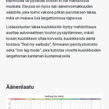
käynnistää tai pysättää toiston ei ole mahdollista
muokata. Eleissä on myös tuki äänenvoimakkuuden
säädölle, joka toimii vakiona pitkän puristuksen takaa,
mikä on mukava lisä langattomissa napeissa.
Lisäasetusten takaa kuulokkeille löytyy mahdollisuus
asettaa automaattinen toiston pysäyttäminen, mikäli
toisen kuulokkeen ottaa korvasta, kuulokkeista ääntä
toistava ”find my earbuds”, firmwaren päivitystoiminto
sekä ”low lag mode”, joka kutistaa viivettä kuulokkeiden
langattoman kantaman kustannuksella.
Äänenlaatu