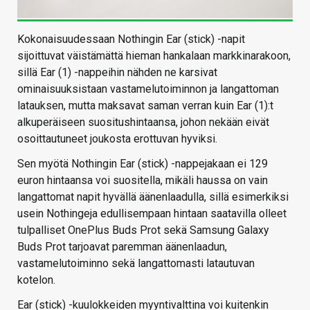
Kokonaisuudessaan Nothingin Ear (stick) -napit
sijoittuvat väistämättä hieman hankalaan markkinarakoon,
sillä Ear (1) -nappeihin nähden ne karsivat
ominaisuuksistaan vastamelutoiminnon ja langattoman
latauksen, mutta maksavat saman verran kuin Ear (1):t
alkuperäiseen suositushintaansa, johon nekään eivät
osoittautuneet joukosta erottuvan hyviksi.
Sen myötä Nothingin Ear (stick) -nappejakaan ei 129
euron hintaansa voi suositella, mikäli haussa on vain
langattomat napit hyvällä äänenlaadulla, sillä esimerkiksi
usein Nothingeja edullisempaan hintaan saatavilla olleet
tulpalliset OnePlus Buds Prot sekä Samsung Galaxy
Buds Prot tarjoavat paremman äänenlaadun,
vastamelutoiminno sekä langattomasti latautuvan
kotelon.
Ear (stick) -kuulokkeiden myyntivalttina voi kuitenkin