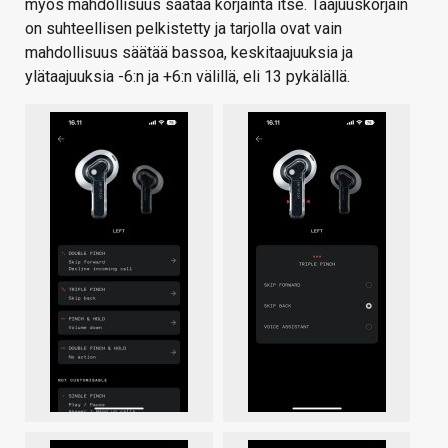
myös mahdollisuus säätää korjainta itse. Taajuuskorjain
on suhteellisen pelkistetty ja tarjolla ovat vain
mahdollisuus säätää bassoa, keskitaajuuksia ja
ylätaajuuksia -6:n ja +6:n välillä, eli 13 pykälällä.