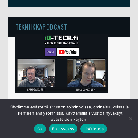
TEKNIIKKAPODCAST
io-techin viikottainen tekniikkapodcast lähetetään
Käytämme evästeitä sivuston toiminnoissa, ominaisuuksissa ja
perjantaisin klo 15 live-lähetyksenä
YouTubessa
.
liikenteen analysoinnissa. Käyttämällä sivustoa hyväksyt
Sampsa ja Juha käyvät keskenään läpi kuluneen
evästeiden käytön.
viikon ajalta ajankohtaiset tietotekniikka- ja
Ok
En hyväksy
Lisätietoja
mobiiliaiheet.