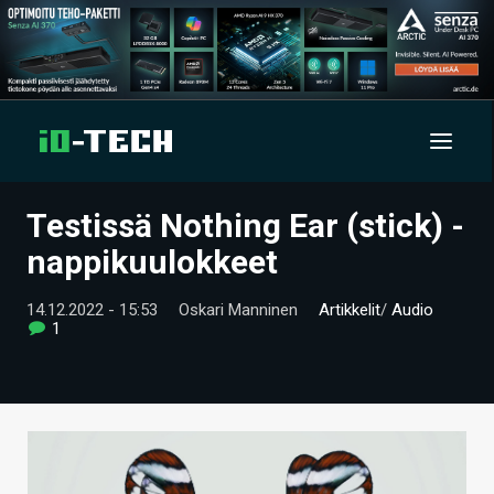
Testissä Nothing Ear (stick) -
UUTISET
nappikuulokkeet
ARTIKKELIT
14.12.2022 - 15:53
Oskari Manninen
Artikkelit
/
Audio
1
VIDEOT
TECHBBS
TIETOA
HINTA.FI