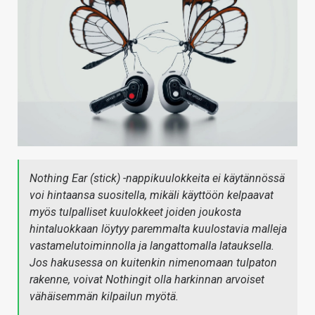
KAUPPA
VAIHDA TEEMA
HAKU
Nothing Ear (stick) -nappikuulokkeita ei käytännössä
voi hintaansa suositella, mikäli käyttöön kelpaavat
myös tulpalliset kuulokkeet joiden joukosta
hintaluokkaan löytyy paremmalta kuulostavia malleja
vastamelutoiminnolla ja langattomalla latauksella.
Jos hakusessa on kuitenkin nimenomaan tulpaton
rakenne, voivat Nothingit olla harkinnan arvoiset
vähäisemmän kilpailun myötä.