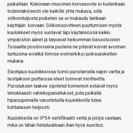
paikallaan. Kokonaan muovinen korvasovite ei kuitenkaan
todennäköisesti ole kaikille yhtä mukava, sillä
silikonitulpista poiketen se ei mukaudu lainkaan
käyttäjän korvaan. Silikonisovitteen puuttumisen myötä
kuulokkeet myös vuotavat läpi käytännössä kaikki
ympäristön äänet ja tarjoavat heikomman bassotoiston.
Toisaalta positiivisena puolena ne pitävät korvat avoimen
tuntuisina eivätkä tömise esimerkiksi juoksuaskelten
mukana.
Eleohjaus kuulokkeissa toimii puristamalla napin vartta ja
testijakson puitteissa eleet toimivat moitteetta.
Puristuksen taakse sijoitetut komennot estävät myös
tehokkaasti vahinkopainallukset, joita pelkällä
hipaisupinnalla varustetuilla kuulokkeilla tulee
kohtalaisen helposti.
Kuulokkeilla on IP54-sertifikaatti vettä ja pölyä vastaan,
mikä on tähän hintaluokkaan ihan hyvä suoritus.