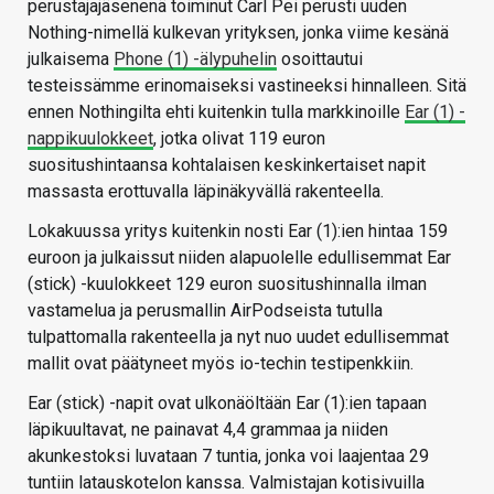
perustajajäsenenä toiminut Carl Pei perusti uuden
Nothing-nimellä kulkevan yrityksen, jonka viime kesänä
julkaisema
Phone (1) -älypuhelin
osoittautui
testeissämme erinomaiseksi vastineeksi hinnalleen. Sitä
ennen Nothingilta ehti kuitenkin tulla markkinoille
Ear (1) -
nappikuulokkeet
, jotka olivat 119 euron
suositushintaansa kohtalaisen keskinkertaiset napit
massasta erottuvalla läpinäkyvällä rakenteella.
Lokakuussa yritys kuitenkin nosti Ear (1):ien hintaa 159
euroon ja julkaissut niiden alapuolelle edullisemmat Ear
(stick) -kuulokkeet 129 euron suositushinnalla ilman
vastamelua ja perusmallin AirPodseista tutulla
tulpattomalla rakenteella ja nyt nuo uudet edullisemmat
mallit ovat päätyneet myös io-techin testipenkkiin.
Ear (stick) -napit ovat ulkonäöltään Ear (1):ien tapaan
läpikuultavat, ne painavat 4,4 grammaa ja niiden
akunkestoksi luvataan 7 tuntia, jonka voi laajentaa 29
tuntiin latauskotelon kanssa. Valmistajan kotisivuilla