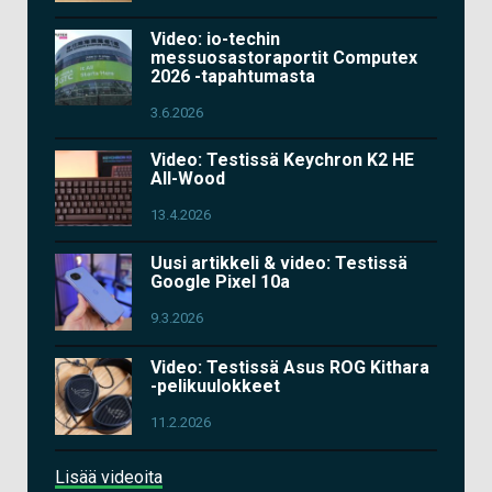
Video: io-techin
messuosastoraportit Computex
2026 -tapahtumasta
3.6.2026
Video: Testissä Keychron K2 HE
All-Wood
13.4.2026
Uusi artikkeli & video: Testissä
Google Pixel 10a
9.3.2026
Video: Testissä Asus ROG Kithara
-pelikuulokkeet
11.2.2026
Lisää videoita