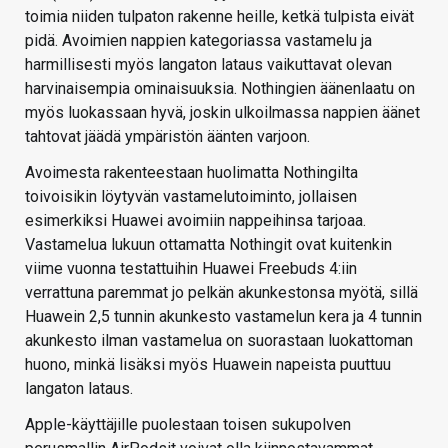
toimia niiden tulpaton rakenne heille, ketkä tulpista eivät
pidä. Avoimien nappien kategoriassa vastamelu ja
harmillisesti myös langaton lataus vaikuttavat olevan
harvinaisempia ominaisuuksia. Nothingien äänenlaatu on
myös luokassaan hyvä, joskin ulkoilmassa nappien äänet
tahtovat jäädä ympäristön äänten varjoon.
Avoimesta rakenteestaan huolimatta Nothingilta
toivoisikin löytyvän vastamelutoiminto, jollaisen
esimerkiksi Huawei avoimiin nappeihinsa tarjoaa.
Vastamelua lukuun ottamatta Nothingit ovat kuitenkin
viime vuonna testattuihin Huawei Freebuds 4:iin
verrattuna paremmat jo pelkän akunkestonsa myötä, sillä
Huawein 2,5 tunnin akunkesto vastamelun kera ja 4 tunnin
akunkesto ilman vastamelua on suorastaan luokattoman
huono, minkä lisäksi myös Huawein napeista puuttuu
langaton lataus.
Apple-käyttäjille puolestaan toisen sukupolven