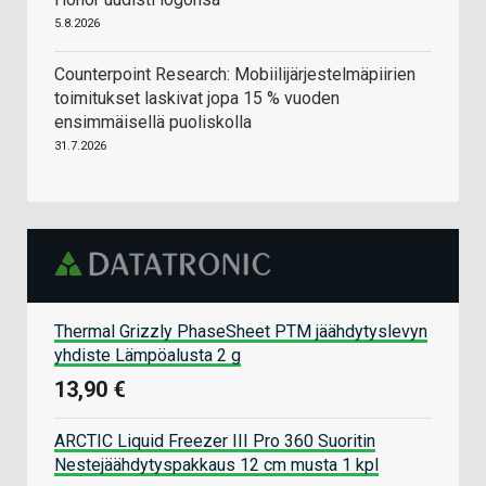
5.8.2026
Counterpoint Research: Mobiilijärjestelmäpiirien
toimitukset laskivat jopa 15 % vuoden
ensimmäisellä puoliskolla
31.7.2026
Thermal Grizzly PhaseSheet PTM jäähdytyslevyn
yhdiste Lämpöalusta 2 g
13,90 €
ARCTIC Liquid Freezer III Pro 360 Suoritin
Nestejäähdytyspakkaus 12 cm musta 1 kpl