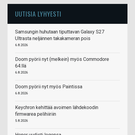
UUTISIA LYHYESTI
Samsungin huhutaan tiputtavan Galaxy S27
Ultrasta neljännen takakameran pois
6.8.2026
Doom pyörii nyt (melkein) myös Commodore
64:llä
6.8.2026
Doom pyörii nyt myös Paintissa
6.8.2026
Keychron kehittää avoimen lähdekoodin
firmwarea pelihiiriin
5.8.2026
Honor uudisti logonsa