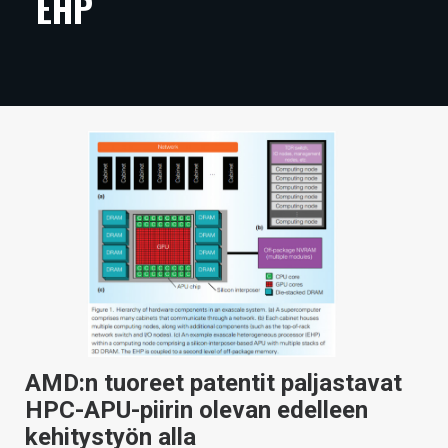
EHP
ARTIKKELIT
VIDEOT
TECHBBS
TIETOA
HINTA.FI
KAUPPA
VAIHDA TEEMA
HAKU
AMD:n tuoreet patentit paljastavat
HPC-APU-piirin olevan edelleen
kehitystyön alla