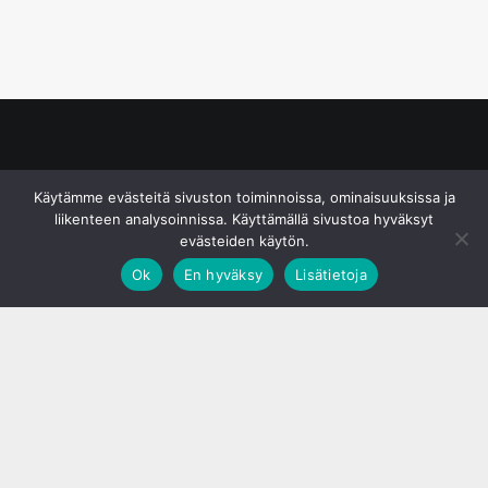
© S&J Media Oy
Käytämme evästeitä sivuston toiminnoissa, ominaisuuksissa ja
liikenteen analysoinnissa. Käyttämällä sivustoa hyväksyt
evästeiden käytön.
Ok
En hyväksy
Lisätietoja
;