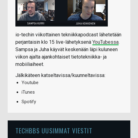
io-techin viikottainen tekniikkapodcast lähetetään
perjantaisin klo 15 live-lähetyksenä
YouTubessa
.
Sampsa ja Juha käyvät keskenään läpi kuluneen
viikon ajalta ajankohtaiset tietotekniikka- ja
mobiiliaiheet.
Jälkikäteen katseltavissa/kuunneltavissa:
Youtube
iTunes
Spotify
TECHBBS UUSIMMAT VIESTIT