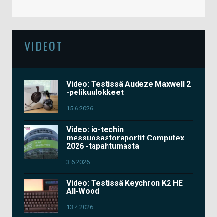
VIDEOT
Video: Testissä Audeze Maxwell 2
-pelikuulokkeet
15.6.2026
Video: io-techin
messuosastoraportit Computex
2026 -tapahtumasta
3.6.2026
Video: Testissä Keychron K2 HE
All-Wood
13.4.2026