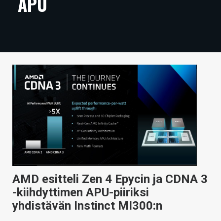
APU
ARTIKKELIT
VIDEOT
TECHBBS
TIETOA
HINTA.FI
KAUPPA
VAIHDA TEEMA
AMD esitteli Zen 4 Epycin ja CDNA 3
HAKU
-kiihdyttimen APU-piiriksi
yhdistävän Instinct MI300:n