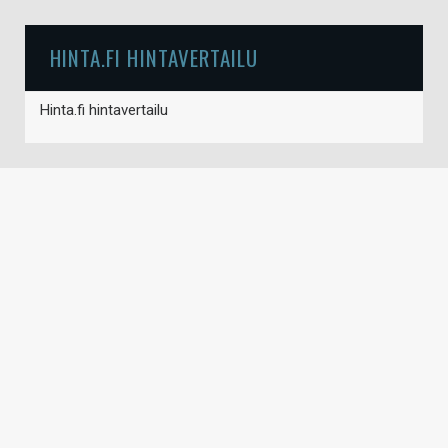
HINTA.FI HINTAVERTAILU
Hinta.fi hintavertailu