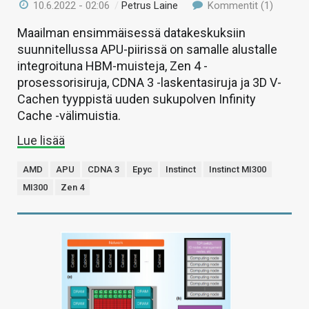
10.6.2022 - 02:06
/
Petrus Laine
Kommentit (1)
Maailman ensimmäisessä datakeskuksiin
suunnitellussa APU-piirissä on samalle alustalle
integroituna HBM-muisteja, Zen 4 -
prosessorisiruja, CDNA 3 -laskentasiruja ja 3D V-
Cachen tyyppistä uuden sukupolven Infinity
Cache -välimuistia.
Lue lisää
AMD
APU
CDNA 3
Epyc
Instinct
Instinct MI300
MI300
Zen 4