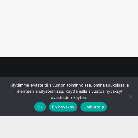
© S&J Media Oy
Käytämme evästeitä sivuston toiminnoissa, ominaisuuksissa ja
liikenteen analysoinnissa. Käyttämällä sivustoa hyväksyt
evästeiden käytön.
Ok
En hyväksy
Lisätietoja
;