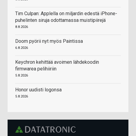
Tim Culpan: Applella on miljardin edestä iPhone-
puhelinten siruja odottamassa muistipiirejä
8.8.2026
Doom pyörii nyt myös Paintissa
6.8.2026
Keychron kehittää avoimen lähdekoodin
firmwarea pelihiiriin
5.8.2026
Honor uudisti logonsa
5.8.2026