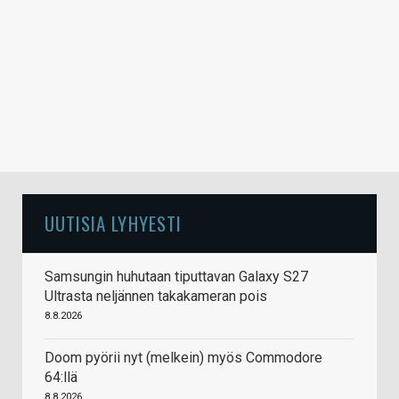
UUTISIA LYHYESTI
Samsungin huhutaan tiputtavan Galaxy S27
Ultrasta neljännen takakameran pois
8.8.2026
Doom pyörii nyt (melkein) myös Commodore
64:llä
8.8.2026