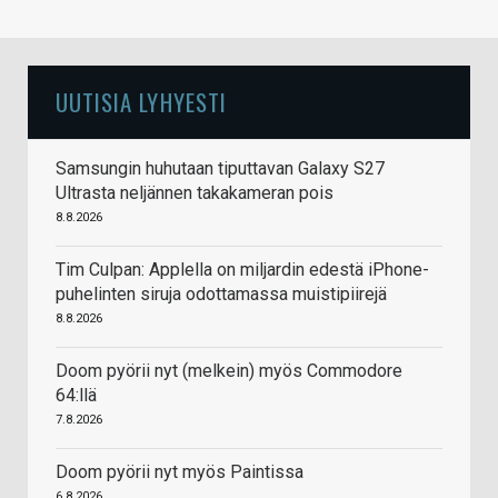
UUTISIA LYHYESTI
Samsungin huhutaan tiputtavan Galaxy S27
Ultrasta neljännen takakameran pois
8.8.2026
Tim Culpan: Applella on miljardin edestä iPhone-
puhelinten siruja odottamassa muistipiirejä
8.8.2026
Doom pyörii nyt (melkein) myös Commodore
64:llä
7.8.2026
Doom pyörii nyt myös Paintissa
6.8.2026