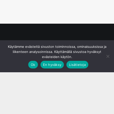
© S&J Media Oy
Käytämme evästeitä sivuston toiminnoissa, ominaisuuksissa ja
liikenteen analysoinnissa. Käyttämällä sivustoa hyväksyt
evästeiden käytön.
Ok
En hyväksy
Lisätietoja
;