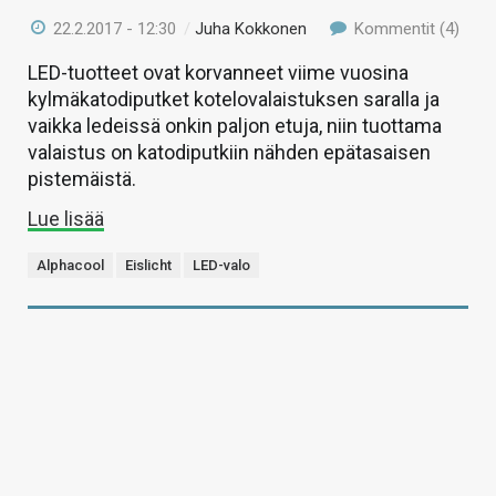
22.2.2017 - 12:30
/
Juha Kokkonen
Kommentit (4)
LED-tuotteet ovat korvanneet viime vuosina
kylmäkatodiputket kotelovalaistuksen saralla ja
vaikka ledeissä onkin paljon etuja, niin tuottama
valaistus on katodiputkiin nähden epätasaisen
pistemäistä.
Lue lisää
Alphacool
Eislicht
LED-valo