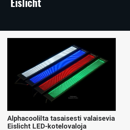
Eislicht
ARTIKKELIT
VIDEOT
TECHBBS
TIETOA
HINTA.FI
KAUPPA
VAIHDA TEEMA
HAKU
Alphacoolilta tasaisesti valaisevia
Eislicht LED-kotelovaloja