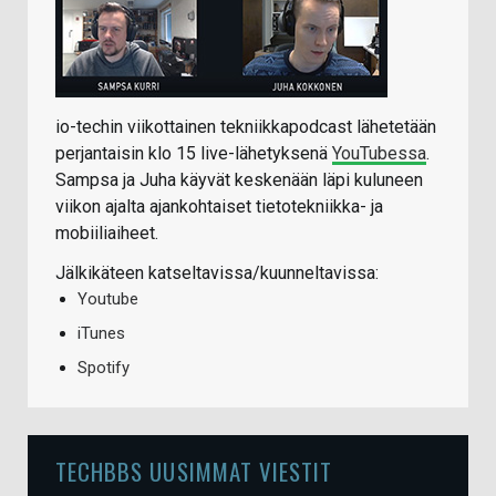
io-techin viikottainen tekniikkapodcast lähetetään
perjantaisin klo 15 live-lähetyksenä
YouTubessa
.
Sampsa ja Juha käyvät keskenään läpi kuluneen
viikon ajalta ajankohtaiset tietotekniikka- ja
mobiiliaiheet.
Jälkikäteen katseltavissa/kuunneltavissa:
Youtube
iTunes
Spotify
TECHBBS UUSIMMAT VIESTIT