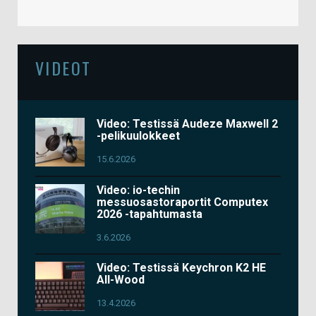
VIDEOT
Video: Testissä Audeze Maxwell 2
-pelikuulokkeet
15.6.2026
Video: io-techin
messuosastoraportit Computex
2026 -tapahtumasta
3.6.2026
Video: Testissä Keychron K2 HE
All-Wood
13.4.2026