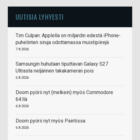
UUTISIA LYHYESTI
Tim Culpan: Applella on miljardin edestä iPhone-
puhelinten siruja odottamassa muistipiirejä
7.8.2026
Samsungin huhutaan tiputtavan Galaxy S27
Ultrasta neljännen takakameran pois
6.8.2026
Doom pyörii nyt (melkein) myös Commodore
64:llä
6.8.2026
Doom pyörii nyt myös Paintissa
6.8.2026