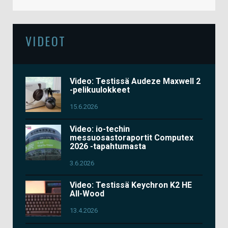
VIDEOT
Video: Testissä Audeze Maxwell 2
-pelikuulokkeet
15.6.2026
Video: io-techin
messuosastoraportit Computex
2026 -tapahtumasta
3.6.2026
Video: Testissä Keychron K2 HE
All-Wood
13.4.2026