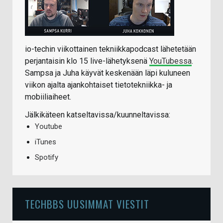
io-techin viikottainen tekniikkapodcast lähetetään
perjantaisin klo 15 live-lähetyksenä
YouTubessa
.
Sampsa ja Juha käyvät keskenään läpi kuluneen
viikon ajalta ajankohtaiset tietotekniikka- ja
mobiiliaiheet.
Jälkikäteen katseltavissa/kuunneltavissa:
Youtube
iTunes
Spotify
TECHBBS UUSIMMAT VIESTIT