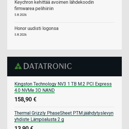
Keychron kehittää avoimen lähdekoodin
firmwarea pelihiiriin
5.8.2026
Honor uudisti logonsa
5.8.2026
Kingston Technology NV3 1 TB M.2 PCI Express
4.0 NVMe 3D NAND
158,90 €
Thermal Grizzly PhaseSheet PTM jäähdytyslevyn
yhdiste Lämpöalusta 2 g
13,90 €