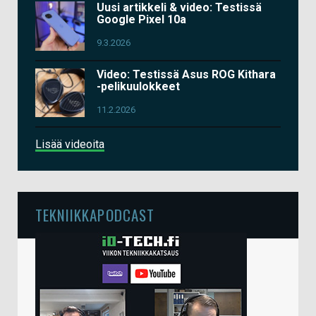
Uusi artikkeli & video: Testissä
Google Pixel 10a
9.3.2026
Video: Testissä Asus ROG Kithara
-pelikuulokkeet
11.2.2026
Lisää videoita
TEKNIIKKAPODCAST