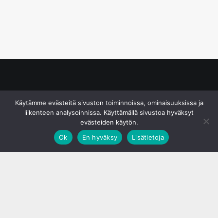
© S&J Media Oy
Käytämme evästeitä sivuston toiminnoissa, ominaisuuksissa ja
liikenteen analysoinnissa. Käyttämällä sivustoa hyväksyt
evästeiden käytön.
Ok
En hyväksy
Lisätietoja
;