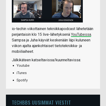
io-techin viikottainen tekniikkapodcast lähetetään
perjantaisin klo 15 live-lähetyksenä
YouTubessa
.
Sampsa ja Juha käyvät keskenään läpi kuluneen
viikon ajalta ajankohtaiset tietotekniikka- ja
mobiiliaiheet.
Jälkikäteen katseltavissa/kuunneltavissa:
Youtube
iTunes
Spotify
TECHBBS UUSIMMAT VIESTIT