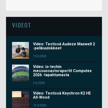
VIDEOT
Video: Testissä Audeze Maxwell 2
-pelikuulokkeet
15.6.2026
Video: io-techin
messuosastoraportit Computex
2026 -tapahtumasta
3.6.2026
Video: Testissä Keychron K2 HE
All-Wood
13.4.2026