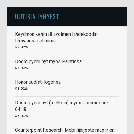
UUTISIA LYHYESTI
Keychron kehittää avoimen lähdekoodin
firmwarea pelihiiriin
5.8.2026
Doom pyörii nyt myös Paintissa
5.8.2026
Honor uudisti logonsa
5.8.2026
Doom pyörii nyt (melkein) myös Commodore
64:llä
3.8.2026
Counterpoint Research: Mobiilijärjestelmäpiirien