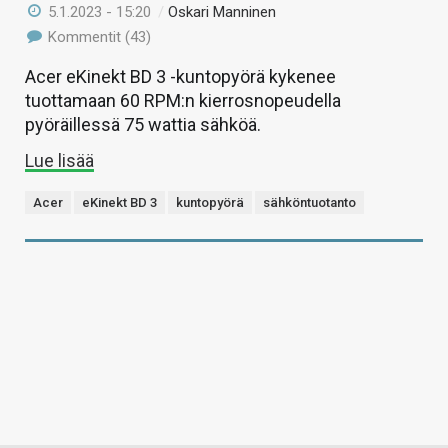
5.1.2023 - 15:20
/
Oskari Manninen
Kommentit (43)
Acer eKinekt BD 3 -kuntopyörä kykenee
tuottamaan 60 RPM:n kierrosnopeudella
pyöräillessä 75 wattia sähköä.
Lue lisää
Acer
eKinekt BD 3
kuntopyörä
sähköntuotanto