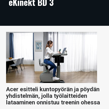
eKinekt BD 3
ARTIKKELIT
VIDEOT
TECHBBS
TIETOA
HINTA.FI
KAUPPA
VAIHDA TEEMA
Acer esitteli kuntopyörän ja pöydän
HAKU
yhdistelmän, jolla työlaitteiden
lataaminen onnistuu treenin ohessa