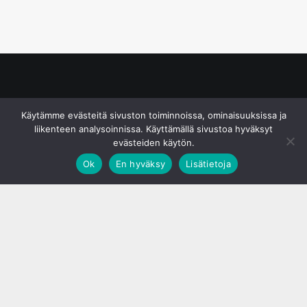
© S&J Media Oy
Käytämme evästeitä sivuston toiminnoissa, ominaisuuksissa ja
liikenteen analysoinnissa. Käyttämällä sivustoa hyväksyt
evästeiden käytön.
Ok
En hyväksy
Lisätietoja
;