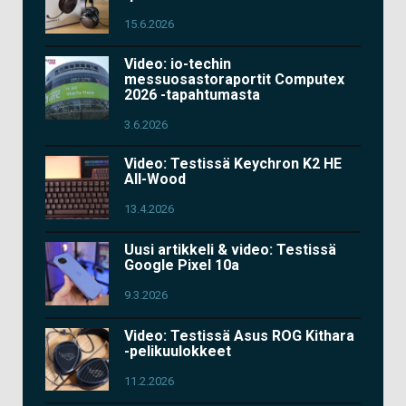
15.6.2026
Video: io-techin
messuosastoraportit Computex
2026 -tapahtumasta
3.6.2026
Video: Testissä Keychron K2 HE
All-Wood
13.4.2026
Uusi artikkeli & video: Testissä
Google Pixel 10a
9.3.2026
Video: Testissä Asus ROG Kithara
-pelikuulokkeet
11.2.2026