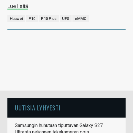
Lue lisää
Huawei
P10
P10 Plus
UFS
eMMC
UUTISIA LYHYESTI
Samsungin huhutaan tiputtavan Galaxy S27
Ultrasta neljännen takakameran pois