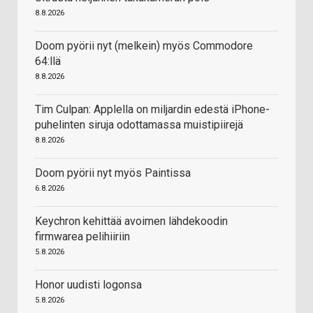
8.8.2026
Doom pyörii nyt (melkein) myös Commodore
64:llä
8.8.2026
Tim Culpan: Applella on miljardin edestä iPhone-
puhelinten siruja odottamassa muistipiirejä
8.8.2026
Doom pyörii nyt myös Paintissa
6.8.2026
Keychron kehittää avoimen lähdekoodin
firmwarea pelihiiriin
5.8.2026
Honor uudisti logonsa
5.8.2026