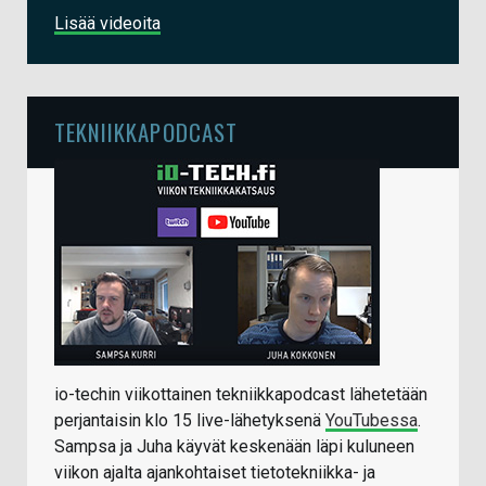
Lisää videoita
TEKNIIKKAPODCAST
io-techin viikottainen tekniikkapodcast lähetetään
perjantaisin klo 15 live-lähetyksenä
YouTubessa
.
Sampsa ja Juha käyvät keskenään läpi kuluneen
viikon ajalta ajankohtaiset tietotekniikka- ja