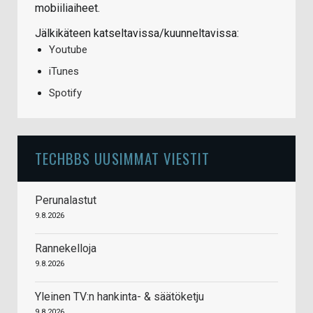
mobiiliaiheet.
Jälkikäteen katseltavissa/kuunneltavissa:
Youtube
iTunes
Spotify
TECHBBS UUSIMMAT VIESTIT
Perunalastut
9.8.2026
Rannekelloja
9.8.2026
Yleinen TV:n hankinta- & säätöketju
9.8.2026