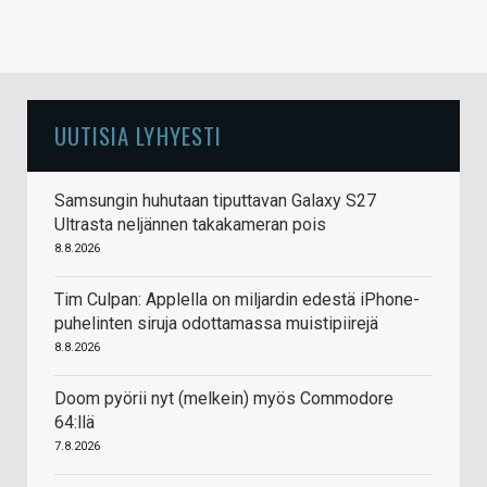
UUTISIA LYHYESTI
Samsungin huhutaan tiputtavan Galaxy S27
Ultrasta neljännen takakameran pois
8.8.2026
Tim Culpan: Applella on miljardin edestä iPhone-
puhelinten siruja odottamassa muistipiirejä
8.8.2026
Doom pyörii nyt (melkein) myös Commodore
64:llä
7.8.2026