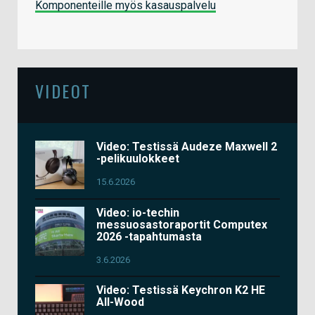
Komponenteille myös kasauspalvelu
VIDEOT
Video: Testissä Audeze Maxwell 2
-pelikuulokkeet
15.6.2026
Video: io-techin
messuosastoraportit Computex
2026 -tapahtumasta
3.6.2026
Video: Testissä Keychron K2 HE
All-Wood