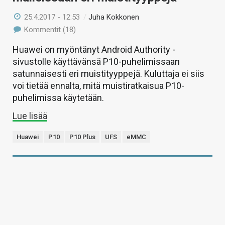
25.4.2017 - 12:53
/
Juha Kokkonen
Kommentit (18)
Huawei on myöntänyt Android Authority -
sivustolle käyttävänsä P10-puhelimissaan
satunnaisesti eri muistityyppejä. Kuluttaja ei siis
voi tietää ennalta, mitä muistiratkaisua P10-
puhelimissa käytetään.
Lue lisää
Huawei
P10
P10 Plus
UFS
eMMC