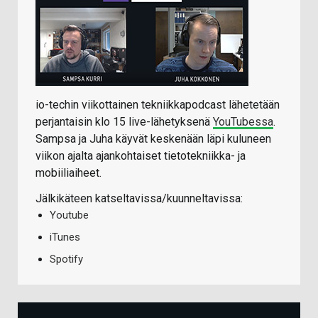
io-techin viikottainen tekniikkapodcast lähetetään
perjantaisin klo 15 live-lähetyksenä
YouTubessa
.
Sampsa ja Juha käyvät keskenään läpi kuluneen
viikon ajalta ajankohtaiset tietotekniikka- ja
mobiiliaiheet.
Jälkikäteen katseltavissa/kuunneltavissa:
Youtube
iTunes
Spotify