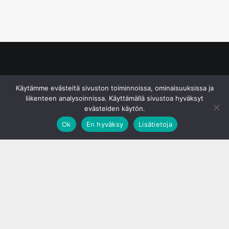
© S&J Media Oy
Käytämme evästeitä sivuston toiminnoissa, ominaisuuksissa ja
liikenteen analysoinnissa. Käyttämällä sivustoa hyväksyt
evästeiden käytön.
Ok
En hyväksy
Lisätietoja
;