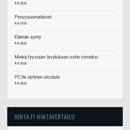
8.8.2026
Perussuomalaiset
8.8.2026
Elämän synty
8.8.2026
Minkä fyysisen levykäisen ostin viimeksi
8.8.2026
PC:lle optinen ulostulo
8.8.2026
HINTA.FI HINTAVERTAILU