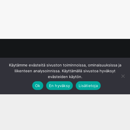
© S&J Media Oy
Käytämme evästeitä sivuston toiminnoissa, ominaisuuksissa ja
liikenteen analysoinnissa. Käyttämällä sivustoa hyväksyt
evästeiden käytön.
Ok
En hyväksy
Lisätietoja
;