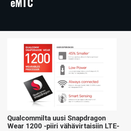
eMTC
ARTIKKELIT
VIDEOT
TECHBBS
TIETOA
HINTA.FI
KAUPPA
VAIHDA TEEMA
HAKU
Qualcommilta uusi Snapdragon
Wear 1200 -piiri vähävirtaisiin LTE-