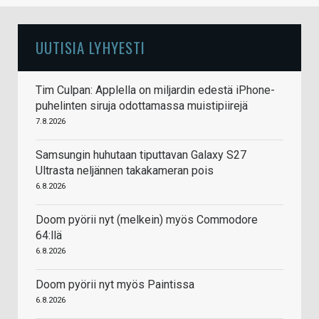
UUTISIA LYHYESTI
Tim Culpan: Applella on miljardin edestä iPhone-
puhelinten siruja odottamassa muistipiirejä
7.8.2026
Samsungin huhutaan tiputtavan Galaxy S27
Ultrasta neljännen takakameran pois
6.8.2026
Doom pyörii nyt (melkein) myös Commodore
64:llä
6.8.2026
Doom pyörii nyt myös Paintissa
6.8.2026