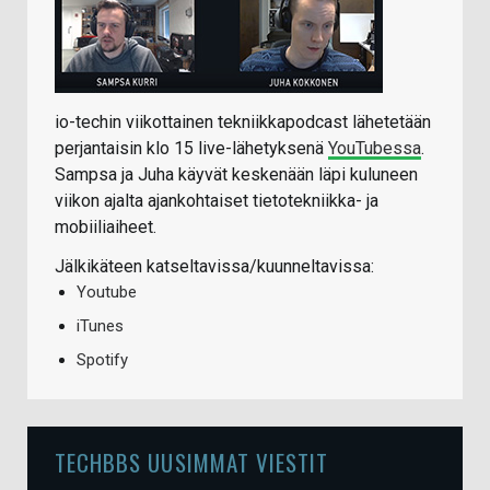
io-techin viikottainen tekniikkapodcast lähetetään
perjantaisin klo 15 live-lähetyksenä
YouTubessa
.
Sampsa ja Juha käyvät keskenään läpi kuluneen
viikon ajalta ajankohtaiset tietotekniikka- ja
mobiiliaiheet.
Jälkikäteen katseltavissa/kuunneltavissa:
Youtube
iTunes
Spotify
TECHBBS UUSIMMAT VIESTIT