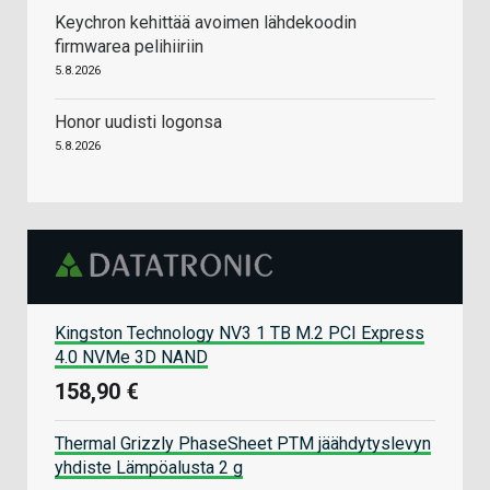
Keychron kehittää avoimen lähdekoodin
firmwarea pelihiiriin
5.8.2026
Honor uudisti logonsa
5.8.2026
Kingston Technology NV3 1 TB M.2 PCI Express
4.0 NVMe 3D NAND
158,90 €
Thermal Grizzly PhaseSheet PTM jäähdytyslevyn
yhdiste Lämpöalusta 2 g