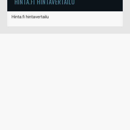
HINTA.FI HINTAVERTAILU
Hinta.fi hintavertailu