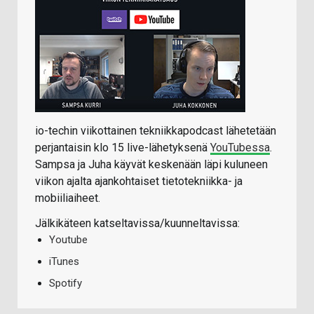
io-techin viikottainen tekniikkapodcast lähetetään
perjantaisin klo 15 live-lähetyksenä
YouTubessa
.
Sampsa ja Juha käyvät keskenään läpi kuluneen
viikon ajalta ajankohtaiset tietotekniikka- ja
mobiiliaiheet.
Jälkikäteen katseltavissa/kuunneltavissa:
Youtube
iTunes
Spotify