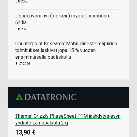
5.8.2026
Doom pyörii nyt (melkein) myös Commodore
64:llä
3.8.2026
Counterpoint Research: Mobiilijärjestelmäpiirien
toimitukset laskivat jopa 15 % vuoden
ensimmäisellä puoliskolla
31.7.2026
Thermal Grizzly PhaseSheet PTM jäähdytyslevyn
yhdiste Lämpöalusta 2 g
13,90 €