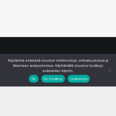
© S&J Media Oy
Käytämme evästeitä sivuston toiminnoissa, ominaisuuksissa ja
liikenteen analysoinnissa. Käyttämällä sivustoa hyväksyt
evästeiden käytön.
Ok
En hyväksy
Lisätietoja
;