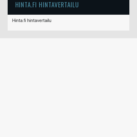
HINTA.FI HINTAVERTAILU
Hinta.fi hintavertailu