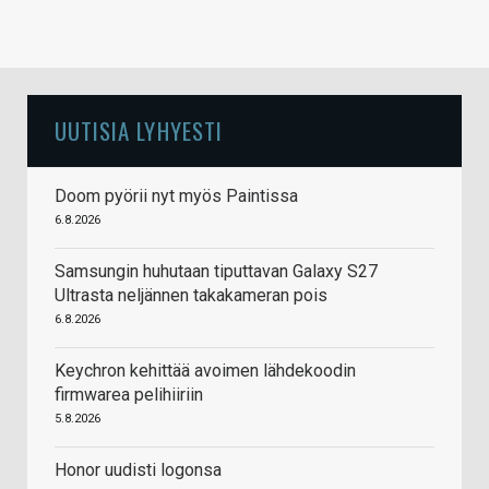
UUTISIA LYHYESTI
Doom pyörii nyt myös Paintissa
6.8.2026
Samsungin huhutaan tiputtavan Galaxy S27
Ultrasta neljännen takakameran pois
6.8.2026
Keychron kehittää avoimen lähdekoodin
firmwarea pelihiiriin
5.8.2026
Honor uudisti logonsa