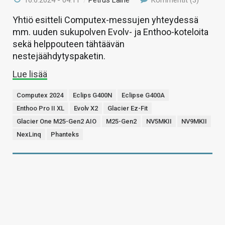
16.6.2024 - 04:11
/
Petrus Laine
Kommentit (3)
Yhtiö esitteli Computex-messujen yhteydessä
mm. uuden sukupolven Evolv- ja Enthoo-koteloita
sekä helppouteen tähtäävän
nestejäähdytyspaketin.
Lue lisää
Computex 2024
Eclips G400N
Eclipse G400A
Enthoo Pro II XL
Evolv X2
Glacier Ez-Fit
Glacier One M25-Gen2 AIO
M25-Gen2
NV5MKII
NV9MKII
NexLinq
Phanteks