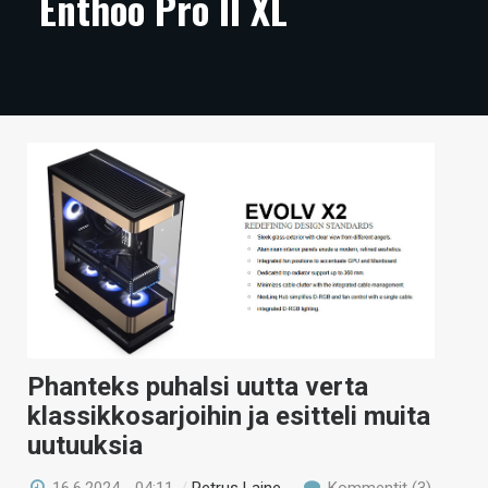
Enthoo Pro II XL
ARTIKKELIT
VIDEOT
TECHBBS
TIETOA
HINTA.FI
KAUPPA
VAIHDA TEEMA
Phanteks puhalsi uutta verta
HAKU
klassikkosarjoihin ja esitteli muita
uutuuksia