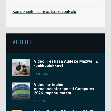
Komponenteille myös kasauspalvelu
VIDEOT
Video: Testissä Audeze Maxwell 2
-pelikuulokkeet
15.6.2026
Video: io-techin
messuosastoraportit Computex
2026 -tapahtumasta
3.6.2026