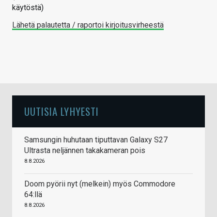
käytöstä)
Lähetä palautetta / raportoi kirjoitusvirheestä
UUTISIA LYHYESTI
Samsungin huhutaan tiputtavan Galaxy S27
Ultrasta neljännen takakameran pois
8.8.2026
Doom pyörii nyt (melkein) myös Commodore
64:llä
8.8.2026