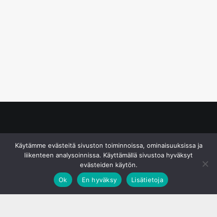
© S&J Media Oy
Käytämme evästeitä sivuston toiminnoissa, ominaisuuksissa ja
liikenteen analysoinnissa. Käyttämällä sivustoa hyväksyt
evästeiden käytön.
Ok
En hyväksy
Lisätietoja
;