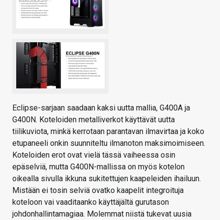
Eclipse-sarjaan saadaan kaksi uutta mallia, G400A ja
G400N. Koteloiden metalliverkot käyttävät uutta
tiilikuviota, minkä kerrotaan parantavan ilmavirtaa ja koko
etupaneeli onkin suunniteltu ilmanoton maksimoimiseen.
Koteloiden erot ovat vielä tässä vaiheessa osin
epäselviä, mutta G400N-mallissa on myös kotelon
oikealla sivulla ikkuna sukitettujen kaapeleiden ihailuun.
Mistään ei tosin selviä ovatko kaapelit integroituja
koteloon vai vaaditaanko käyttäjältä gurutason
johdonhallintamagiaa. Molemmat niistä tukevat uusia