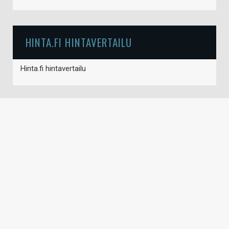
HINTA.FI HINTAVERTAILU
Hinta.fi hintavertailu