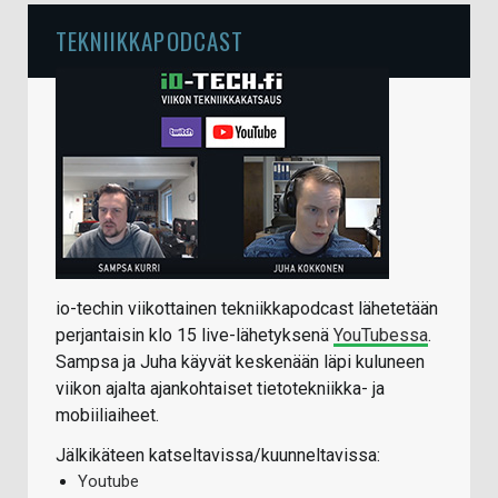
TEKNIIKKAPODCAST
io-techin viikottainen tekniikkapodcast lähetetään
perjantaisin klo 15 live-lähetyksenä
YouTubessa
.
Sampsa ja Juha käyvät keskenään läpi kuluneen
viikon ajalta ajankohtaiset tietotekniikka- ja
mobiiliaiheet.
Jälkikäteen katseltavissa/kuunneltavissa:
Youtube