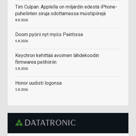
Tim Culpan: Applella on miljardin edestä iPhone-
puhelinten siruja odottamassa muistipiirejä
8.8.2026
Doom pyörii nyt myös Paintissa
6.8.2026
Keychron kehittää avoimen lähdekoodin
firmwarea pelihiiriin
5.8.2026
Honor uudisti logonsa
5.8.2026