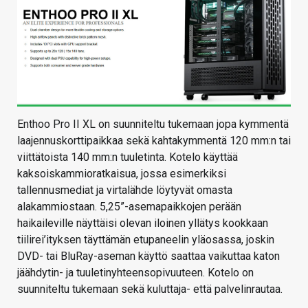
Enthoo Pro II XL on suunniteltu tukemaan jopa kymmentä
laajennuskorttipaikkaa sekä kahtakymmentä 120 mm:n tai
viittätoista 140 mm:n tuuletinta. Kotelo käyttää
kaksoiskammioratkaisua, jossa esimerkiksi
tallennusmediat ja virtalähde löytyvät omasta
alakammiostaan. 5,25”-asemapaikkojen perään
haikaileville näyttäisi olevan iloinen yllätys kookkaan
tiilirei’ityksen täyttämän etupaneelin yläosassa, joskin
DVD- tai BluRay-aseman käyttö saattaa vaikuttaa katon
jäähdytin- ja tuuletinyhteensopivuuteen. Kotelo on
suunniteltu tukemaan sekä kuluttaja- että palvelinrautaa.