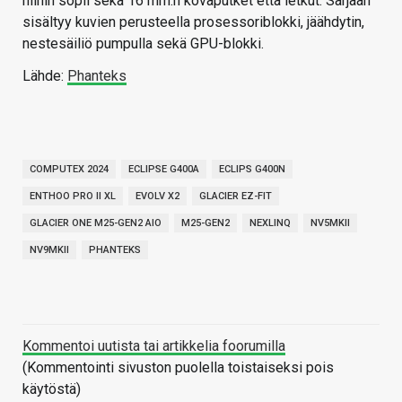
niihin sopii sekä 16 mm:n kovaputket että letkut. Sarjaan
sisältyy kuvien perusteella prosessoriblokki, jäähdytin,
nestesäiliö pumpulla sekä GPU-blokki.
Lähde:
Phanteks
COMPUTEX 2024
ECLIPSE G400A
ECLIPS G400N
ENTHOO PRO II XL
EVOLV X2
GLACIER EZ-FIT
GLACIER ONE M25-GEN2 AIO
M25-GEN2
NEXLINQ
NV5MKII
NV9MKII
PHANTEKS
Kommentoi uutista tai artikkelia foorumilla
(Kommentointi sivuston puolella toistaiseksi pois
käytöstä)