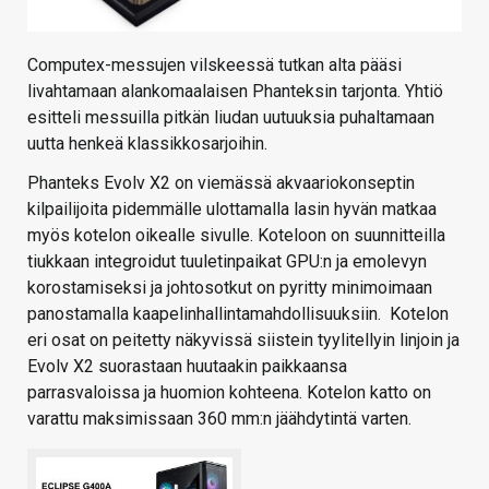
Computex-messujen vilskeessä tutkan alta pääsi
livahtamaan alankomaalaisen Phanteksin tarjonta. Yhtiö
esitteli messuilla pitkän liudan uutuuksia puhaltamaan
uutta henkeä klassikkosarjoihin.
Phanteks Evolv X2 on viemässä akvaariokonseptin
kilpailijoita pidemmälle ulottamalla lasin hyvän matkaa
myös kotelon oikealle sivulle. Koteloon on suunnitteilla
tiukkaan integroidut tuuletinpaikat GPU:n ja emolevyn
korostamiseksi ja johtosotkut on pyritty minimoimaan
panostamalla kaapelinhallintamahdollisuuksiin. Kotelon
eri osat on peitetty näkyvissä siistein tyylitellyin linjoin ja
Evolv X2 suorastaan huutaakin paikkaansa
parrasvaloissa ja huomion kohteena. Kotelon katto on
varattu maksimissaan 360 mm:n jäähdytintä varten.