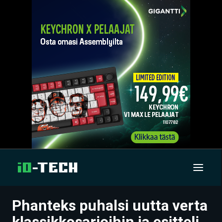
Phanteks puhalsi uutta verta
UUTISET
klassikkosarjoihin ja esitteli