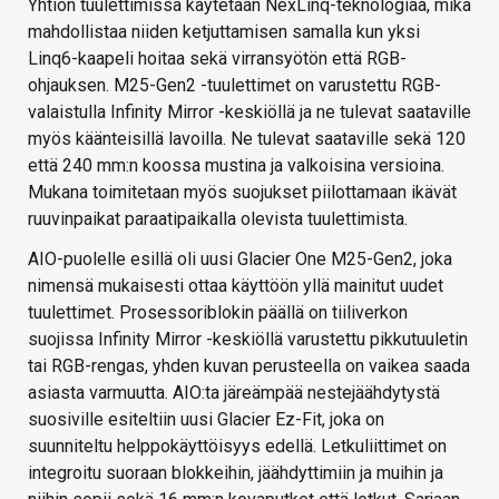
Yhtiön tuulettimissa käytetään NexLinq-teknologiaa, mikä
mahdollistaa niiden ketjuttamisen samalla kun yksi
Linq6-kaapeli hoitaa sekä virransyötön että RGB-
ohjauksen. M25-Gen2 -tuulettimet on varustettu RGB-
valaistulla Infinity Mirror -keskiöllä ja ne tulevat saataville
myös käänteisillä lavoilla. Ne tulevat saataville sekä 120
että 240 mm:n koossa mustina ja valkoisina versioina.
Mukana toimitetaan myös suojukset piilottamaan ikävät
ruuvinpaikat paraatipaikalla olevista tuulettimista.
AIO-puolelle esillä oli uusi Glacier One M25-Gen2, joka
nimensä mukaisesti ottaa käyttöön yllä mainitut uudet
tuulettimet. Prosessoriblokin päällä on tiiliverkon
suojissa Infinity Mirror -keskiöllä varustettu pikkutuuletin
tai RGB-rengas, yhden kuvan perusteella on vaikea saada
asiasta varmuutta. AIO:ta järeämpää nestejäähdytystä
suosiville esiteltiin uusi Glacier Ez-Fit, joka on
suunniteltu helppokäyttöisyys edellä. Letkuliittimet on
integroitu suoraan blokkeihin, jäähdyttimiin ja muihin ja