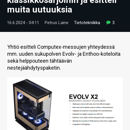
ARTIKKELIT
muita uutuuksia
VIDEOT
16.6.2024 - 04:11
Petrus Laine
Tietotekniikka
3
TECHBBS
TIETOA
Yhtiö esitteli Computex-messujen yhteydessä
mm. uuden sukupolven Evolv- ja Enthoo-koteloita
HINTA.FI
sekä helppouteen tähtäävän
nestejäähdytyspaketin.
KAUPPA
VAIHDA TEEMA
HAKU