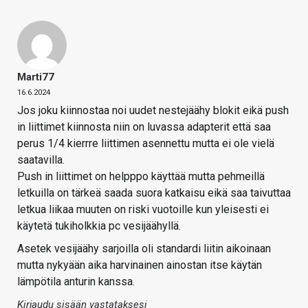
Marti77
16.6.2024
Jos joku kiinnostaa noi uudet nestejäähy blokit eikä push
in liittimet kiinnosta niin on luvassa adapterit että saa
perus 1/4 kierrre liittimen asennettu mutta ei ole vielä
saatavilla.
Push in liittimet on helpppo käyttää mutta pehmeillä
letkuilla on tärkeä saada suora katkaisu eikä saa taivuttaa
letkua liikaa muuten on riski vuotoille kun yleisesti ei
käytetä tukiholkkia pc vesijäähyllä.
Asetek vesijäähy sarjoilla oli standardi liitin aikoinaan
mutta nykyään aika harvinainen ainostan itse käytän
lämpötila anturin kanssa.
Kirjaudu sisään vastataksesi