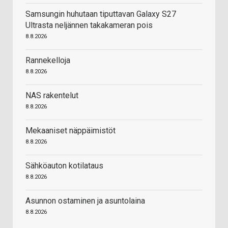
Samsungin huhutaan tiputtavan Galaxy S27
Ultrasta neljännen takakameran pois
8.8.2026
Rannekelloja
8.8.2026
NAS rakentelut
8.8.2026
Mekaaniset näppäimistöt
8.8.2026
Sähköauton kotilataus
8.8.2026
Asunnon ostaminen ja asuntolaina
8.8.2026