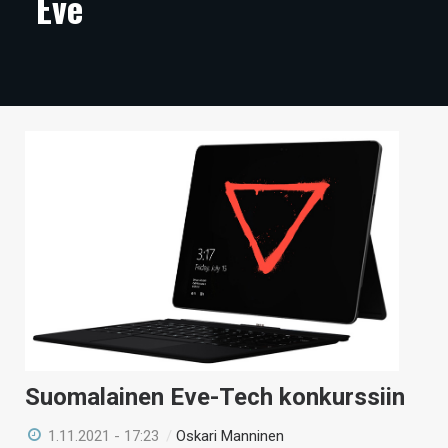
Eve
ARTIKKELIT
VIDEOT
TECHBBS
TIETOA
HINTA.FI
KAUPPA
VAIHDA TEEMA
HAKU
Suomalainen Eve-Tech konkurssiin
1.11.2021 - 17:23
/
Oskari Manninen