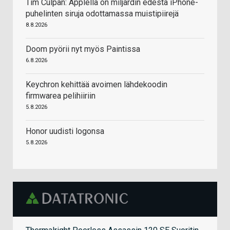
Tim Culpan: Applella on miljardin edestä iPhone-
puhelinten siruja odottamassa muistipiirejä
8.8.2026
Doom pyörii nyt myös Paintissa
6.8.2026
Keychron kehittää avoimen lähdekoodin
firmwarea pelihiiriin
5.8.2026
Honor uudisti logonsa
5.8.2026