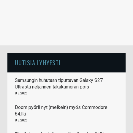
UUTISIA LYHYESTI
Samsungin huhutaan tiputtavan Galaxy S27
Ultrasta neljännen takakameran pois
8.8.2026
Doom pyörii nyt (melkein) myös Commodore
64:llä
8.8.2026