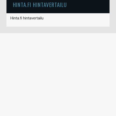
HINTA.FI HINTAVERTAILU
Hinta.fi hintavertailu