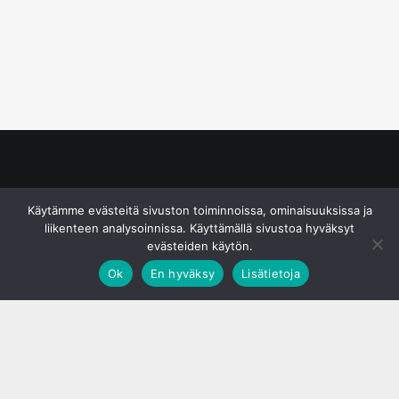
© S&J Media Oy
Käytämme evästeitä sivuston toiminnoissa, ominaisuuksissa ja
liikenteen analysoinnissa. Käyttämällä sivustoa hyväksyt
evästeiden käytön.
Ok
En hyväksy
Lisätietoja
;