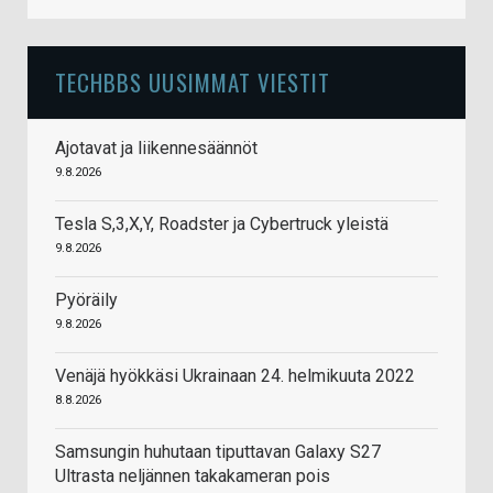
TECHBBS UUSIMMAT VIESTIT
Ajotavat ja liikennesäännöt
9.8.2026
Tesla S,3,X,Y, Roadster ja Cybertruck yleistä
9.8.2026
Pyöräily
9.8.2026
Venäjä hyökkäsi Ukrainaan 24. helmikuuta 2022
8.8.2026
Samsungin huhutaan tiputtavan Galaxy S27
Ultrasta neljännen takakameran pois