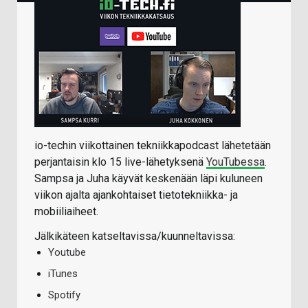
io-techin viikottainen tekniikkapodcast lähetetään
perjantaisin klo 15 live-lähetyksenä
YouTubessa
.
Sampsa ja Juha käyvät keskenään läpi kuluneen
viikon ajalta ajankohtaiset tietotekniikka- ja
mobiiliaiheet.
Jälkikäteen katseltavissa/kuunneltavissa:
Youtube
iTunes
Spotify