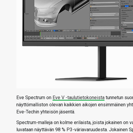
Eve Spectrum on
Eve V -taulutietokoneista
tunnetun suo
näyttömalliston olevan kaikkien aikojen ensimmäinen yhte
Eve-Techin yhteisön jäsentä.
Spectrum-malleja on kolme erilaista, joista jokainen on 
luvataan näyttävän 98 % P3-väriavaruudesta. Jokainen S