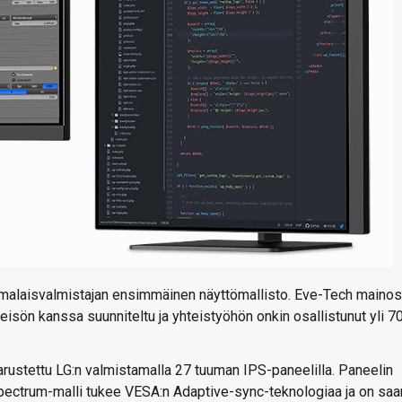
malaisvalmistajan ensimmäinen näyttömallisto. Eve-Tech mainos
isön kanssa suunniteltu ja yhteistyöhön onkin osallistunut yli 7
varustettu LG:n valmistamalla 27 tuuman IPS-paneelilla. Paneelin
pectrum-malli tukee VESA:n Adaptive-sync-teknologiaa ja on saa