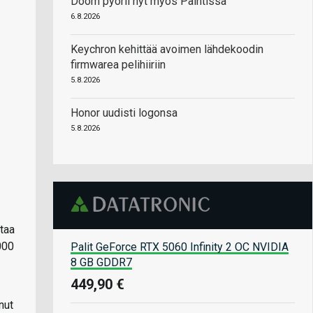
Doom pyörii nyt myös Paintissa
6.8.2026
Keychron kehittää avoimen lähdekoodin
firmwarea pelihiiriin
5.8.2026
Honor uudisti logonsa
5.8.2026
taa
000
Palit GeForce RTX 5060 Infinity 2 OC NVIDIA
8 GB GDDR7
449,90 €
nut