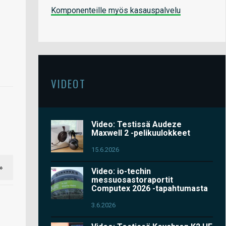
Komponenteille myös kasauspalvelu
VIDEOT
Video: Testissä Audeze
Maxwell 2 -pelikuulokkeet
15.6.2026
»
Video: io-techin
messuosastoraportit
Computex 2026 -tapahtumasta
3.6.2026