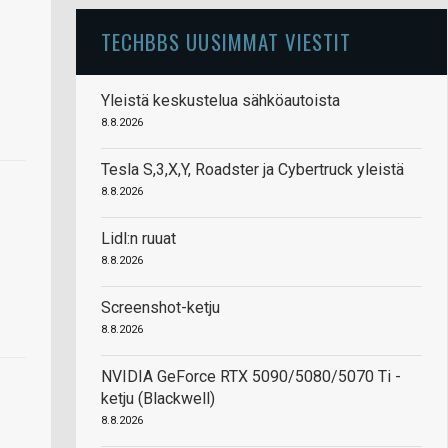
TECHBBS UUSIMMAT VIESTIT
Yleistä keskustelua sähköautoista
8.8.2026
Tesla S,3,X,Y, Roadster ja Cybertruck yleistä
8.8.2026
Lidl:n ruuat
8.8.2026
Screenshot-ketju
8.8.2026
NVIDIA GeForce RTX 5090/5080/5070 Ti -
ketju (Blackwell)
8.8.2026