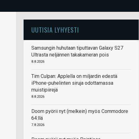
UUTISIA LYHYESTI
Samsungin huhutaan tiputtavan Galaxy S27
Ultrasta neljännen takakameran pois
8.8.2026
Tim Culpan: Applella on miljardin edestä
iPhone-puhelinten siruja odottamassa
muistipiirejä
8.8.2026
Doom pyörii nyt (melkein) myös Commodore
64:llä
7.8.2026