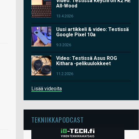
Video: Testissä Keychron K2 HE
All-Wood
13.4.2026
Uusi artikkeli & video: Testissä
Google Pixel 10a
9.3.2026
Video: Testissä Asus ROG
Kithara -pelikuulokkeet
11.2.2026
Lisää videoita
TEKNIIKKAPODCAST