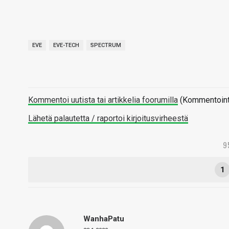
EVE
EVE-TECH
SPECTRUM
Kommentoi uutista tai artikkelia foorumilla
(Kommentointi 
Lähetä palautetta / raportoi kirjoitusvirheestä
9
1
WanhaPatu