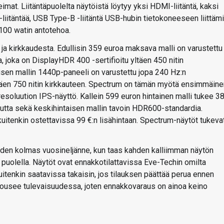
at. Liitäntäpuolelta näytöistä löytyy yksi HDMI-liitäntä, kaksi
-liitäntää, USB Type-B -liitäntä USB-hubin tietokoneeseen liittäm
 100 watin antotehoa.
a ja kirkkaudesta. Edullisin 359 euroa maksava malli on varustettu
a, joka on DisplayHDR 400 -sertifioitu yltäen 450 nitin
isen mallin 1440p-paneeli on varustettu jopa 240 Hz:n
yltäen 750 nitin kirkkauteen. Spectrum on tämän myötä ensimmäine
esoluution IPS-näyttö. Kallein 599 euron hintainen malli tukee 3
uutta sekä keskihintaisen mallin tavoin HDR600-standardia.
 kuitenkin ostettavissa 99 €:n lisähintaan. Spectrum-näytöt tukeva
oden kolmas vuosineljänne, kun taas kahden kalliimman näytön
 puolella. Näytöt ovat ennakkotilattavissa Eve-Techin omilta
itenkin saatavissa takaisin, jos tilauksen päättää perua ennen
nousee tulevaisuudessa, joten ennakkovaraus on ainoa keino