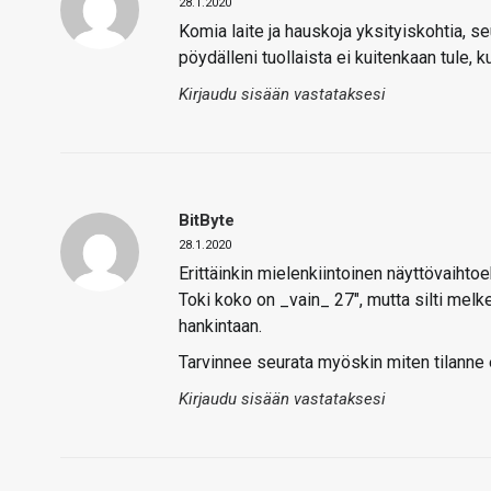
28.1.2020
Komia laite ja hauskoja yksityiskohtia, s
pöydälleni tuollaista ei kuitenkaan tule, 
Kirjaudu sisään vastataksesi
BitByte
28.1.2020
Erittäinkin mielenkiintoinen näyttövaihtoeh
Toki koko on _vain_ 27″, mutta silti melkei
hankintaan.
Tarvinnee seurata myöskin miten tilanne
Kirjaudu sisään vastataksesi