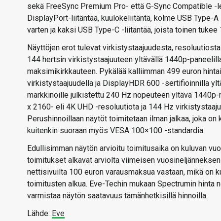
sekä FreeSync Premium Pro- että G-Sync Compatible -leim
DisplayPort-liitäntää, kuulokeliitäntä, kolme USB Type-A 
varten ja kaksi USB Type-C -liitäntää, joista toinen tukee
Näyttöjen erot tulevat virkistystaajuudesta, resoluutiost
144 hertsin virkistystaajuuteen yltävällä 1440p-paneelill
maksimikirkkauteen. Pykälää kalliimman 499 euron hinta
virkistystaajuudella ja DisplayHDR 600 -sertifioinnilla 
markkinoille julkistettu 240 Hz nopeuteen yltävä 1440p-r
x 2160- eli 4K UHD -resoluutiota ja 144 Hz virkistystaaj
Perushinnoillaan näytöt toimitetaan ilman jalkaa, joka on
kuitenkin suoraan myös VESA 100×100 -standardia.
Edullisimman näytön arvioitu toimitusaika on kuluvan vu
toimitukset alkavat arviolta viimeisen vuosineljänneksen
nettisivuilta 100 euron varausmaksua vastaan, mikä on ku
toimitusten alkua. Eve-Techin mukaan Spectrumin hinta 
varmistaa näytön saatavuus tämänhetkisillä hinnoilla.
Lähde:
Eve