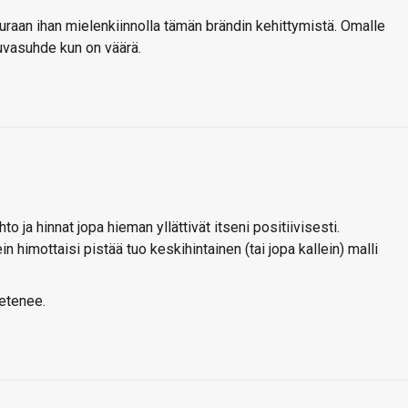
euraan ihan mielenkiinnolla tämän brändin kehittymistä. Omalle
kuvasuhde kun on väärä.
to ja hinnat jopa hieman yllättivät itseni positiivisesti.
n himottaisi pistää tuo keskihintainen (tai jopa kallein) malli
 etenee.