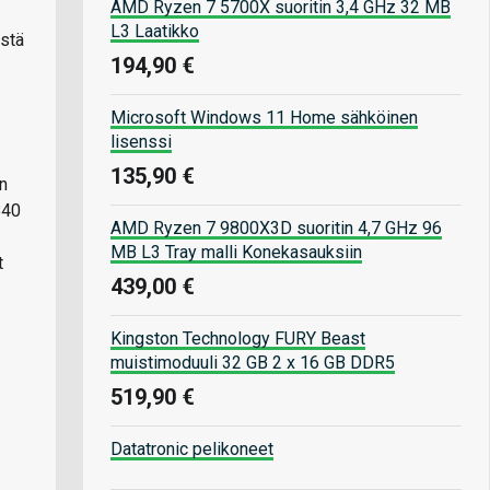
AMD Ryzen 7 5700X suoritin 3,4 GHz 32 MB
L3 Laatikko
istä
194,90 €
Microsoft Windows 11 Home sähköinen
lisenssi
135,90 €
n
840
AMD Ryzen 7 9800X3D suoritin 4,7 GHz 96
MB L3 Tray malli Konekasauksiin
t
439,00 €
Kingston Technology FURY Beast
muistimoduuli 32 GB 2 x 16 GB DDR5
519,90 €
Datatronic pelikoneet