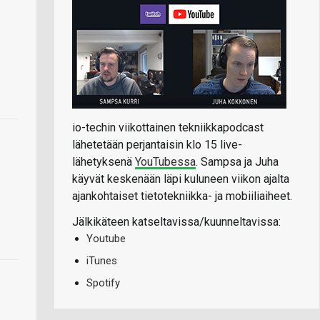
io-techin viikottainen tekniikkapodcast
lähetetään perjantaisin klo 15 live-
lähetyksenä
YouTubessa
. Sampsa ja Juha
käyvät keskenään läpi kuluneen viikon ajalta
ajankohtaiset tietotekniikka- ja mobiiliaiheet.
Jälkikäteen katseltavissa/kuunneltavissa:
Youtube
iTunes
Spotify