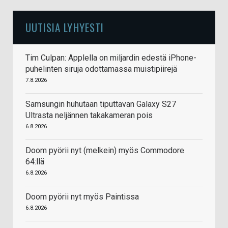
UUTISIA LYHYESTI
Tim Culpan: Applella on miljardin edestä iPhone-
puhelinten siruja odottamassa muistipiirejä
7.8.2026
Samsungin huhutaan tiputtavan Galaxy S27
Ultrasta neljännen takakameran pois
6.8.2026
Doom pyörii nyt (melkein) myös Commodore
64:llä
6.8.2026
Doom pyörii nyt myös Paintissa
6.8.2026