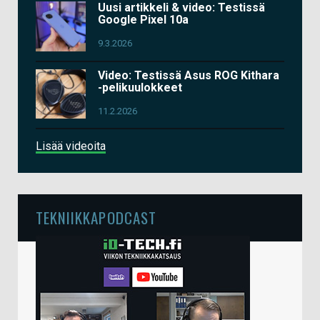
Uusi artikkeli & video: Testissä
Google Pixel 10a
9.3.2026
Video: Testissä Asus ROG Kithara
-pelikuulokkeet
11.2.2026
Lisää videoita
TEKNIIKKAPODCAST