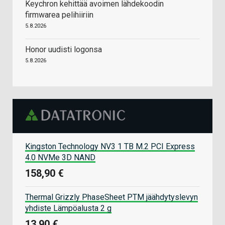
Keychron kehittää avoimen lähdekoodin
firmwarea pelihiiriin
5.8.2026
Honor uudisti logonsa
5.8.2026
Kingston Technology NV3 1 TB M.2 PCI Express
4.0 NVMe 3D NAND
158,90 €
Thermal Grizzly PhaseSheet PTM jäähdytyslevyn
yhdiste Lämpöalusta 2 g
13,90 €