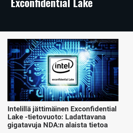
Exconfidential Lake
ARTIKKELIT
VIDEOT
TECHBBS
TIETOA
HINTA.FI
KAUPPA
VAIHDA TEEMA
Intelillä jättimäinen Exconfidential
HAKU
Lake -tietovuoto: Ladattavana
gigatavuja NDA:n alaista tietoa