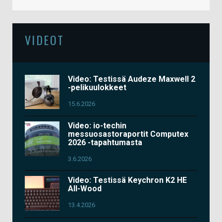
VIDEOT
Video: Testissä Audeze Maxwell 2
-pelikuulokkeet
15.6.2026
Video: io-techin
messuosastoraportit Computex
2026 -tapahtumasta
3.6.2026
Video: Testissä Keychron K2 HE
All-Wood
13.4.2026