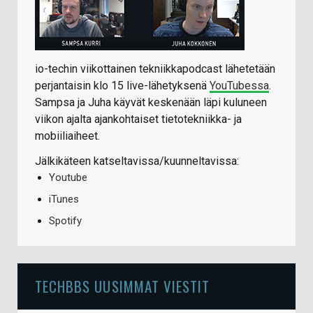
io-techin viikottainen tekniikkapodcast lähetetään
perjantaisin klo 15 live-lähetyksenä
YouTubessa
.
Sampsa ja Juha käyvät keskenään läpi kuluneen
viikon ajalta ajankohtaiset tietotekniikka- ja
mobiiliaiheet.
Jälkikäteen katseltavissa/kuunneltavissa:
Youtube
iTunes
Spotify
TECHBBS UUSIMMAT VIESTIT