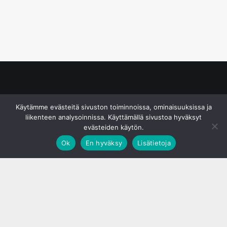
© S&J Media Oy
Käytämme evästeitä sivuston toiminnoissa, ominaisuuksissa ja
liikenteen analysoinnissa. Käyttämällä sivustoa hyväksyt
evästeiden käytön.
Ok
En hyväksy
Lisätietoja
;