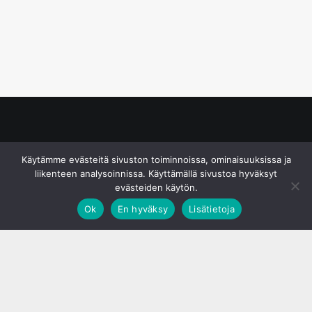
© S&J Media Oy
Käytämme evästeitä sivuston toiminnoissa, ominaisuuksissa ja
liikenteen analysoinnissa. Käyttämällä sivustoa hyväksyt
evästeiden käytön.
Ok
En hyväksy
Lisätietoja
;