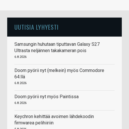
UUTISIA LYHYESTI
Samsungin huhutaan tiputtavan Galaxy S27
Ultrasta neljännen takakameran pois
6.8.2026
Doom pyörii nyt (melkein) myös Commodore
64:llä
6.8.2026
Doom pyörii nyt myös Paintissa
6.8.2026
Keychron kehittää avoimen lähdekoodin
firmwarea pelihiiriin