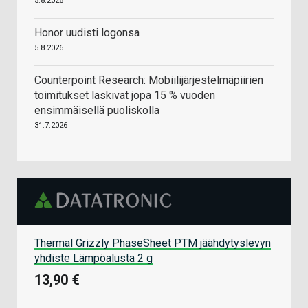
5.8.2026
Honor uudisti logonsa
5.8.2026
Counterpoint Research: Mobiilijärjestelmäpiirien
toimitukset laskivat jopa 15 % vuoden
ensimmäisellä puoliskolla
31.7.2026
Thermal Grizzly PhaseSheet PTM jäähdytyslevyn
yhdiste Lämpöalusta 2 g
13,90 €