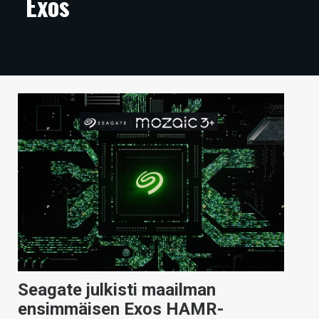
Exos
ARTIKKELIT
VIDEOT
TECHBBS
TIETOA
HINTA.FI
KAUPPA
VAIHDA TEEMA
HAKU
Seagate julkisti maailman
ensimmäisen Exos HAMR-