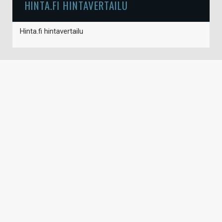
HINTA.FI HINTAVERTAILU
Hinta.fi hintavertailu