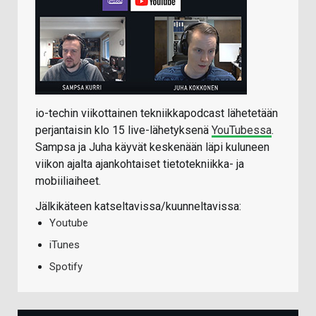
io-techin viikottainen tekniikkapodcast lähetetään
perjantaisin klo 15 live-lähetyksenä
YouTubessa
.
Sampsa ja Juha käyvät keskenään läpi kuluneen
viikon ajalta ajankohtaiset tietotekniikka- ja
mobiiliaiheet.
Jälkikäteen katseltavissa/kuunneltavissa:
Youtube
iTunes
Spotify