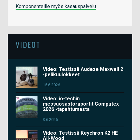
Komponenteille myös kasauspalvelu
VIDEOT
Video: Testissä Audeze Maxwell 2
-pelikuulokkeet
15.6.2026
Video: io-techin
messuosastoraportit Computex
2026 -tapahtumasta
3.6.2026
Video: Testissä Keychron K2 HE
All-Wood