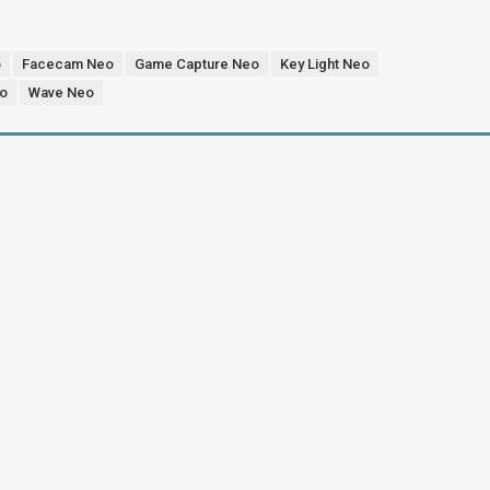
o
Facecam Neo
Game Capture Neo
Key Light Neo
eo
Wave Neo