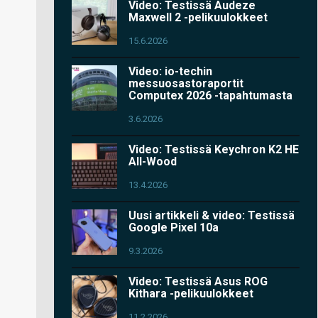
Video: Testissä Audeze
Maxwell 2 -pelikuulokkeet
15.6.2026
Video: io-techin
messuosastoraportit
Computex 2026 -tapahtumasta
3.6.2026
Video: Testissä Keychron K2 HE
All-Wood
13.4.2026
Uusi artikkeli & video: Testissä
Google Pixel 10a
9.3.2026
Video: Testissä Asus ROG
Kithara -pelikuulokkeet
11.2.2026