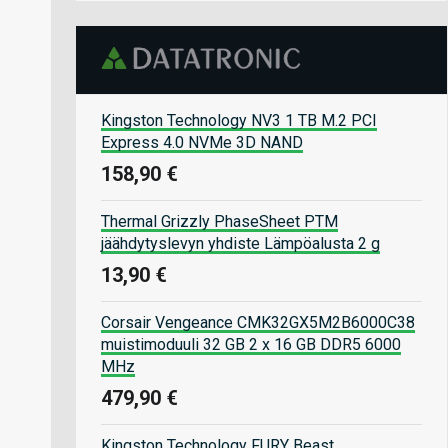
Kingston Technology NV3 1 TB M.2 PCI
Express 4.0 NVMe 3D NAND
158,90 €
Thermal Grizzly PhaseSheet PTM
jäähdytyslevyn yhdiste Lämpöalusta 2 g
13,90 €
Corsair Vengeance CMK32GX5M2B6000C38
muistimoduuli 32 GB 2 x 16 GB DDR5 6000
MHz
479,90 €
Kingston Technology FURY Beast