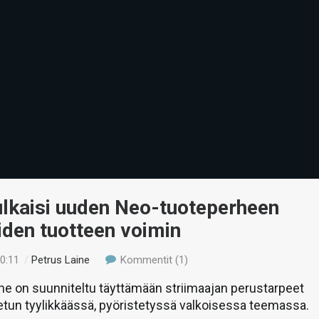
ulkaisi uuden Neo-tuoteperheen
iiden tuotteen voimin
00:11
/
Petrus Laine
Kommentit (1)
e on suunniteltu täyttämään striimaajan perustarpeet
etun tyylikkäässä, pyöristetyssä valkoisessa teemassa.