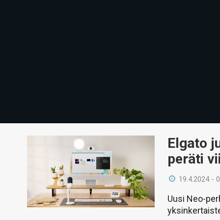
Elgato j
peräti v
19.4.2024 - 
Uusi Neo-perh
yksinkertaist