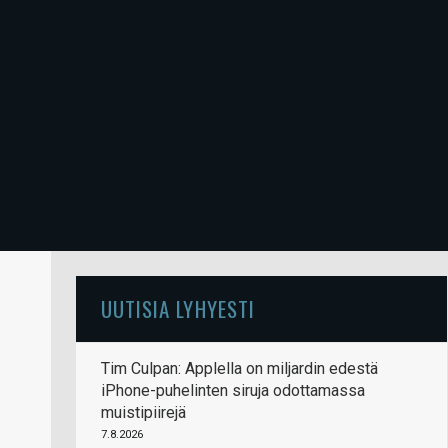
UUTISIA LYHYESTI
Tim Culpan: Applella on miljardin edestä
iPhone-puhelinten siruja odottamassa
muistipiirejä
7.8.2026