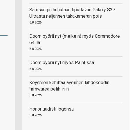
Samsungin huhutaan tiputtavan Galaxy S27
Ultrasta neljännen takakameran pois
6.8.2026
Doom pyörii nyt (melkein) myös Commodore
64:llä
6.8.2026
Doom pyörii nyt myös Paintissa
6.8.2026
Keychron kehittää avoimen lähdekoodin
firmwarea pelihiiriin
5.8.2026
Honor uudisti logonsa
5.8.2026