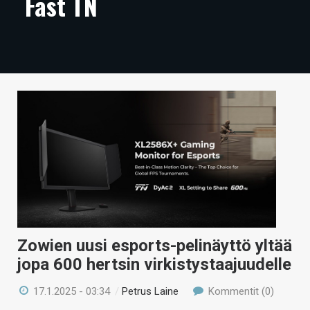
Fast TN
ARTIKKELIT
VIDEOT
TECHBBS
TIETOA
HINTA.FI
KAUPPA
VAIHDA TEEMA
Zowien uusi esports-pelinäyttö yltää
HAKU
jopa 600 hertsin virkistystaajuudelle
17.1.2025 - 03:34
/
Petrus Laine
Kommentit (0)