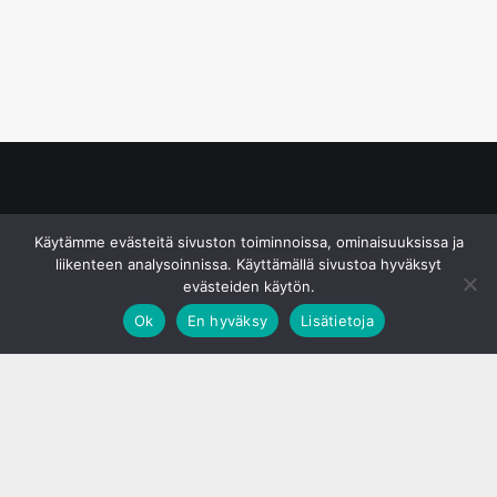
© S&J Media Oy
Käytämme evästeitä sivuston toiminnoissa, ominaisuuksissa ja
liikenteen analysoinnissa. Käyttämällä sivustoa hyväksyt
evästeiden käytön.
Ok
En hyväksy
Lisätietoja
;