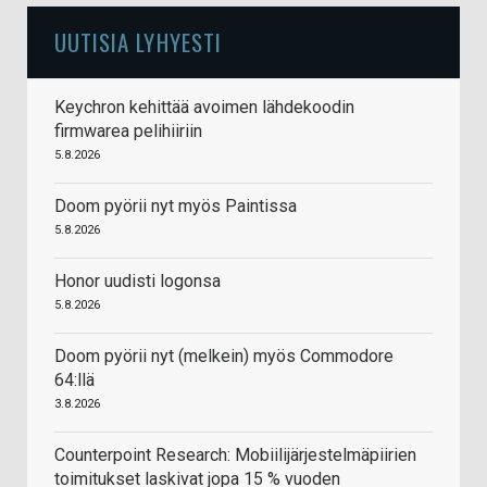
UUTISIA LYHYESTI
Keychron kehittää avoimen lähdekoodin
firmwarea pelihiiriin
5.8.2026
Doom pyörii nyt myös Paintissa
5.8.2026
Honor uudisti logonsa
5.8.2026
Doom pyörii nyt (melkein) myös Commodore
64:llä
3.8.2026
Counterpoint Research: Mobiilijärjestelmäpiirien
toimitukset laskivat jopa 15 % vuoden