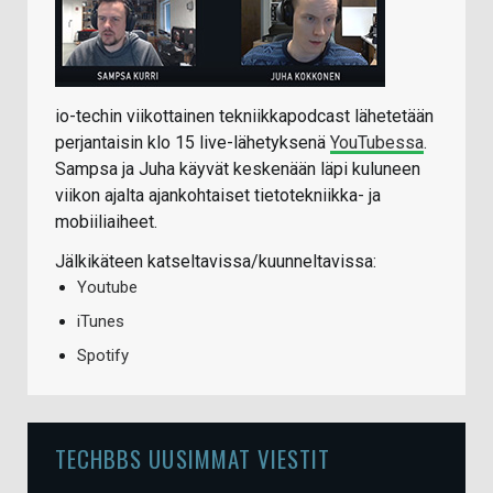
io-techin viikottainen tekniikkapodcast lähetetään
perjantaisin klo 15 live-lähetyksenä
YouTubessa
.
Sampsa ja Juha käyvät keskenään läpi kuluneen
viikon ajalta ajankohtaiset tietotekniikka- ja
mobiiliaiheet.
Jälkikäteen katseltavissa/kuunneltavissa:
Youtube
iTunes
Spotify
TECHBBS UUSIMMAT VIESTIT