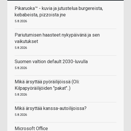
Pikaruoka™ - kuvia ja jutustelua burgereista,
kebabeista, pizzoista jne
5.8.2026
Pariutumisen haasteet nykypäivänä ja sen
vaikutukset
5.8.2026
Suomen valtion default 2030-luvulla
5.8.2026
Mikä ärsyttää pyöräilijöissä (Oli:
Kilpapyöräilijöiden "pakat"..)
5.8.2026
Mikä ärsyttää kanssa-autoilijoissa?
5.8.2026
Microsoft Office