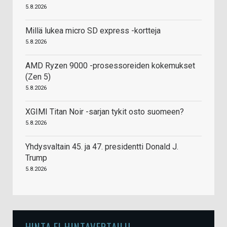
5.8.2026
Millä lukea micro SD express -kortteja
5.8.2026
AMD Ryzen 9000 -prosessoreiden kokemukset
(Zen 5)
5.8.2026
XGIMI Titan Noir -sarjan tykit osto suomeen?
5.8.2026
Yhdysvaltain 45. ja 47. presidentti Donald J.
Trump
5.8.2026
HINTA.FI HINTAVERTAILU