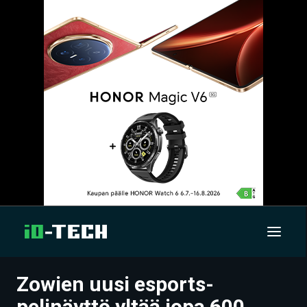
Zowien uusi esports-
UUTISET
pelinäyttö yltää jopa 600