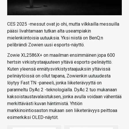
CES 2025 -messut ovat jo ohi, mutta vilkkailla messuilla
pääsi livahtamaan tutkan alta useampiakin
mielenkiintoisia uutuuksia. Yksi niistä on BenQ:n
pelibrändi Zowien uusi esports-näyttö.
Zowie XL2586X+ on maailman ensimmäinen jopa 600
hertsin virkistystaajuuteen yltävä esports-pelinäyttö.
Kuten yleensä ennätysvirkistystaajuuksiin yltävissä
pelinäytöissä on ollut tapana, Zowienkin uutuudesta
löytyy Fast TN -paneeli, jonka liiketerävyyttä on
paranneltu DyAc 2 -teknologialla. DyAc 2 tuo mukanaan
kaksoistaustavalaistuksen, jonka avulla voidaan vähentää
merkittävästi kuvan häntimistä. Yhtiön
markkinointiosaston mukaan sen liiketerävyys peittoaa
esimerkiksi OLED-näytöt.