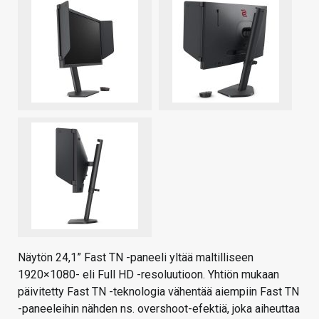
Näytön 24,1” Fast TN -paneeli yltää maltilliseen
1920×1080- eli Full HD -resoluutioon. Yhtiön mukaan
päivitetty Fast TN -teknologia vähentää aiempiin Fast TN
-paneeleihin nähden ns. overshoot-efektiä, joka aiheuttaa