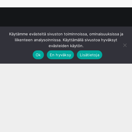
© S&J Media Oy
Käytämme evästeitä sivuston toiminnoissa, ominaisuuksissa ja
liikenteen analysoinnissa. Käyttämällä sivustoa hyväksyt
evästeiden käytön.
Ok
En hyväksy
Lisätietoja
;