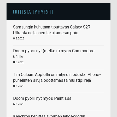
UUTISIA LYHYESTI
Samsungin huhutaan tiputtavan Galaxy S27
Ultrasta neljännen takakameran pois
8.8.2026
Doom pyörii nyt (melkein) myös Commodore
64:llä
8.8.2026
Tim Culpan: Applella on miljardin edestä iPhone-
puhelinten siruja odottamassa muistipiirejä
8.8.2026
Doom pyörii nyt myös Paintissa
6.8.2026
Keychron kehittää avoimen lähdekoodin