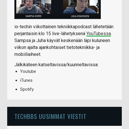
io-techin viikottainen tekniikkapodcast lähetetään
perjantaisin klo 15 live-lähetyksenä
YouTubessa
.
Sampsa ja Juha käyvät keskenään läpi kuluneen
viikon ajalta ajankohtaiset tietotekniikka- ja
mobiiliaiheet.
Jälkikäteen katseltavissa/kuunneltavissa:
Youtube
iTunes
Spotify
TECHBBS UUSIMMAT VIESTIT