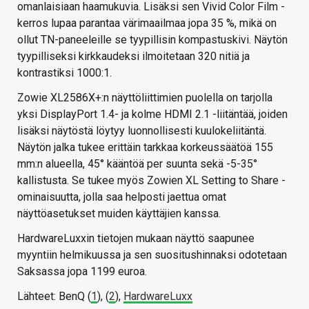
omanlaisiaan haamukuvia. Lisäksi sen Vivid Color Film -
kerros lupaa parantaa värimaailmaa jopa 35 %, mikä on
ollut TN-paneeleille se tyypillisin kompastuskivi. Näytön
tyypilliseksi kirkkaudeksi ilmoitetaan 320 nitiä ja
kontrastiksi 1000:1.
Zowie XL2586X+:n näyttöliittimien puolella on tarjolla
yksi DisplayPort 1.4- ja kolme HDMI 2.1 -liitäntää, joiden
lisäksi näytöstä löytyy luonnollisesti kuulokeliitäntä.
Näytön jalka tukee erittäin tarkkaa korkeussäätöä 155
mm:n alueella, 45° kääntöä per suunta sekä -5-35°
kallistusta. Se tukee myös Zowien XL Setting to Share -
ominaisuutta, jolla saa helposti jaettua omat
näyttöasetukset muiden käyttäjien kanssa.
HardwareLuxxin tietojen mukaan näyttö saapunee
myyntiin helmikuussa ja sen suositushinnaksi odotetaan
Saksassa jopa 1199 euroa.
Lähteet: BenQ (
1
), (
2
),
HardwareLuxx