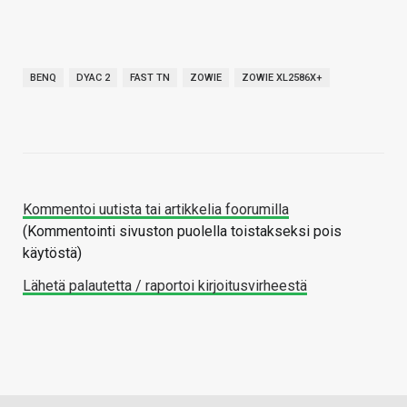
BENQ
DYAC 2
FAST TN
ZOWIE
ZOWIE XL2586X+
Kommentoi uutista tai artikkelia foorumilla
(Kommentointi sivuston puolella toistakseksi pois
käytöstä)
Lähetä palautetta / raportoi kirjoitusvirheestä