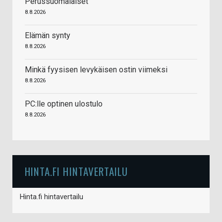
Perussuomalaiset
8.8.2026
Elämän synty
8.8.2026
Minkä fyysisen levykäisen ostin viimeksi
8.8.2026
PC:lle optinen ulostulo
8.8.2026
HINTA.FI HINTAVERTAILU
Hinta.fi hintavertailu