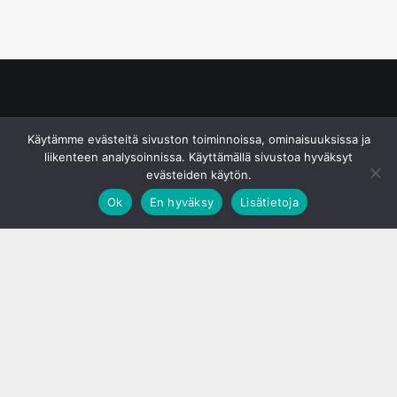
© S&J Media Oy
Käytämme evästeitä sivuston toiminnoissa, ominaisuuksissa ja
liikenteen analysoinnissa. Käyttämällä sivustoa hyväksyt
evästeiden käytön.
Ok
En hyväksy
Lisätietoja
;