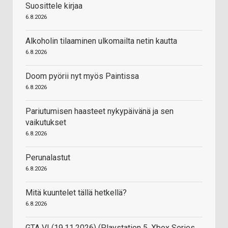
Suosittele kirjaa
6.8.2026
Alkoholin tilaaminen ulkomailta netin kautta
6.8.2026
Doom pyörii nyt myös Paintissa
6.8.2026
Pariutumisen haasteet nykypäivänä ja sen
vaikutukset
6.8.2026
Perunalastut
6.8.2026
Mitä kuuntelet tällä hetkellä?
6.8.2026
GTA VI (19.11.2026) (Playstation 5, Xbox Series