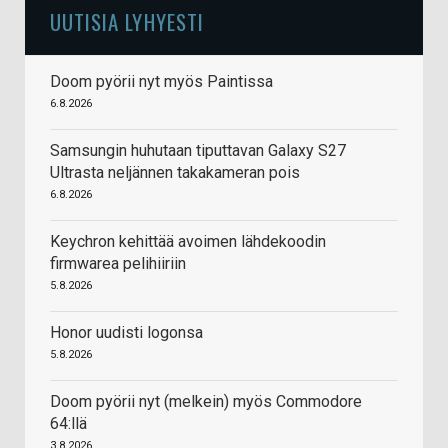
UUTISIA LYHYESTI
Doom pyörii nyt myös Paintissa
6.8.2026
Samsungin huhutaan tiputtavan Galaxy S27
Ultrasta neljännen takakameran pois
6.8.2026
Keychron kehittää avoimen lähdekoodin
firmwarea pelihiiriin
5.8.2026
Honor uudisti logonsa
5.8.2026
Doom pyörii nyt (melkein) myös Commodore
64:llä
3.8.2026