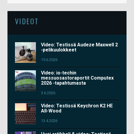
VIDEOT
Video: Testissä Audeze Maxwell 2
-pelikuulokkeet
15.6.2026
Video: io-techin
messuosastoraportit Computex
2026 -tapahtumasta
3.6.2026
Video: Testissä Keychron K2 HE
All-Wood
13.4.2026