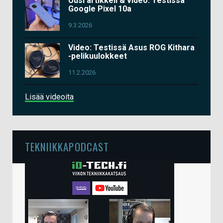
Uusi artikkeli & video: Testissä
Google Pixel 10a
9.3.2026
Video: Testissä Asus ROG Kithara
-pelikuulokkeet
11.2.2026
Lisää videoita
TEKNIIKKAPODCAST