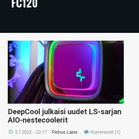
FC120
ARTIKKELIT
VIDEOT
TECHBBS
TIETOA
HINTA.FI
KAUPPA
VAIHDA TEEMA
DeepCool julkaisi uudet LS-sarjan
HAKU
AIO-nestecoolerit
5.7.2022 - 22:17
/
Petrus Laine
Kommentit (1)