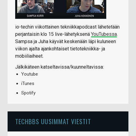
io-techin viikottainen tekniikkapodcast lähetetään
perjantaisin klo 15 live-lähetyksenä
YouTubessa
.
Sampsa ja Juha käyvät keskenään läpi kuluneen
viikon ajalta ajankohtaiset tietotekniikka- ja
mobiiliaiheet.
Jälkikäteen katseltavissa/kuunneltavissa:
Youtube
iTunes
Spotify
TECHBBS UUSIMMAT VIESTIT