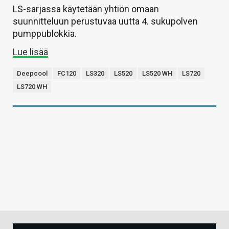
LS-sarjassa käytetään yhtiön omaan
suunnitteluun perustuvaa uutta 4. sukupolven
pumppublokkia.
Lue lisää
Deepcool
FC120
LS320
LS520
LS520 WH
LS720
LS720 WH