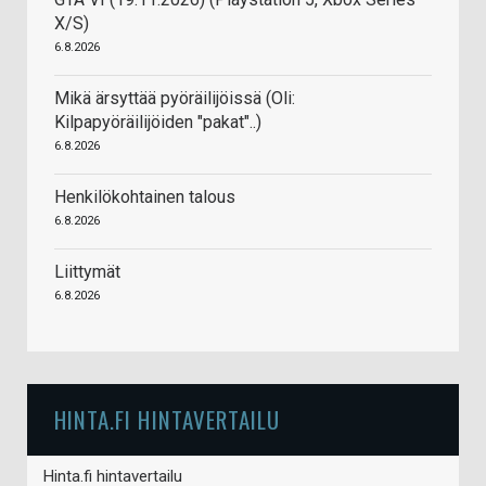
X/S)
6.8.2026
Mikä ärsyttää pyöräilijöissä (Oli:
Kilpapyöräilijöiden "pakat"..)
6.8.2026
Henkilökohtainen talous
6.8.2026
Liittymät
6.8.2026
HINTA.FI HINTAVERTAILU
Hinta.fi hintavertailu