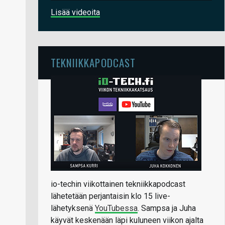
Lisää videoita
TEKNIIKKAPODCAST
io-techin viikottainen tekniikkapodcast
lähetetään perjantaisin klo 15 live-
lähetyksenä
YouTubessa
. Sampsa ja Juha
käyvät keskenään läpi kuluneen viikon ajalta