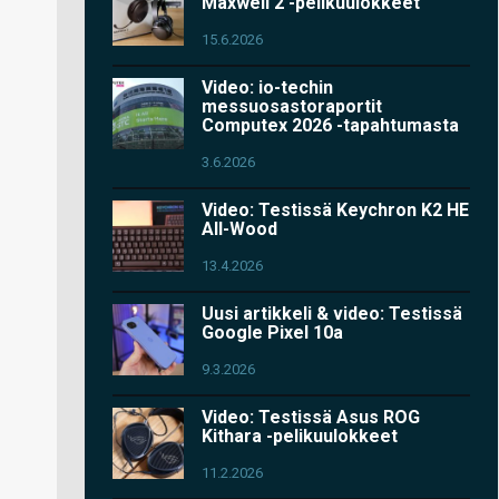
Maxwell 2 -pelikuulokkeet
15.6.2026
Video: io-techin
messuosastoraportit
Computex 2026 -tapahtumasta
3.6.2026
Video: Testissä Keychron K2 HE
All-Wood
13.4.2026
Uusi artikkeli & video: Testissä
Google Pixel 10a
9.3.2026
Video: Testissä Asus ROG
Kithara -pelikuulokkeet
11.2.2026