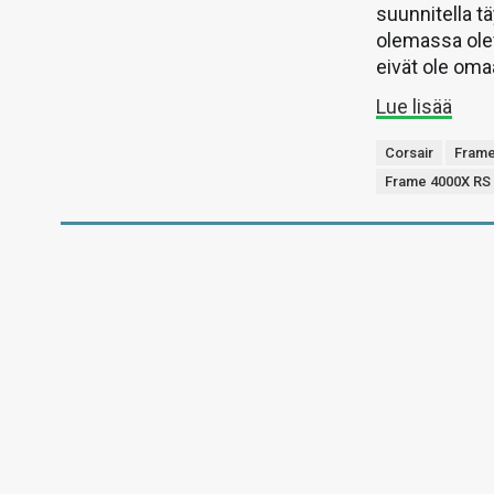
suunnitella t
olemassa olev
eivät ole om
Lue lisää
Corsair
Frame
Frame 4000X RS