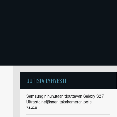
UUTISIA LYHYESTI
Samsungin huhutaan tiputtavan Galaxy S27
Ultrasta neljännen takakameran pois
7.8.2026