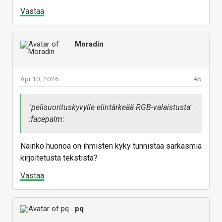
Vastaa
Moradin
Apr 10, 2026
#5
"pelisuorituskyvylle elintärkeää RGB-valaistusta"
:facepalm:
Näinkö huonoa on ihmisten kyky tunnistaa sarkasmia
kirjoitetusta tekstistä?
Vastaa
pq