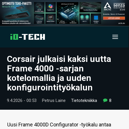
Corsair julkaisi kaksi uutta
UUTISET
Frame 4000 -sarjan
ARTIKKELIT
kotelomallia ja uuden
konfigurointityökalun
VIDEOT
TECHBBS
9.4.2026 - 00:53
Petrus Laine
Tietotekniikka
8
TIETOA
HINTA.FI
Uusi Frame 4000D Configurator -työkalu antaa