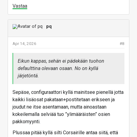
Vastaa
pq
Apr 14, 2026
#8
Eikun kappas, sehän ei pädekään tuohon
defaulttina olevaan osaan. No on kyllä
järjetöntä.
Sepäse, configuraattori kyllä mainitsee pienellä jotta
kaikki lisäosat pakataan+postitetaan erikseen ja
joudut ne itse asentamaan, mutta ainoastaan
kokeilemalla selviää tuo ”ylimääräisten” osien
pakkomyynti.
Plussaa pitää kyllä silti Corsairille antaa siitä, että