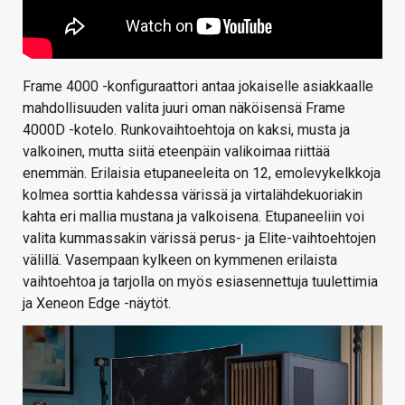
Frame 4000 -konfiguraattori antaa jokaiselle asiakkaalle
mahdollisuuden valita juuri oman näköisensä Frame
4000D -kotelo. Runkovaihtoehtoja on kaksi, musta ja
valkoinen, mutta siitä eteenpäin valikoimaa riittää
enemmän. Erilaisia etupaneeleita on 12, emolevykelkkoja
kolmea sorttia kahdessa värissä ja virtalähdekuoriakin
kahta eri mallia mustana ja valkoisena. Etupaneeliin voi
valita kummassakin värissä perus- ja Elite-vaihtoehtojen
välillä. Vasempaan kylkeen on kymmenen erilaista
vaihtoehtoa ja tarjolla on myös esiasennettuja tuulettimia
ja Xeneon Edge -näytöt.