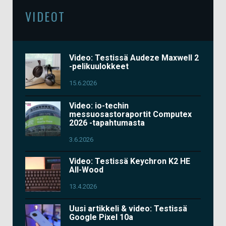
VIDEOT
Video: Testissä Audeze Maxwell 2
-pelikuulokkeet
15.6.2026
Video: io-techin
messuosastoraportit Computex
2026 -tapahtumasta
3.6.2026
Video: Testissä Keychron K2 HE
All-Wood
13.4.2026
Uusi artikkeli & video: Testissä
Google Pixel 10a