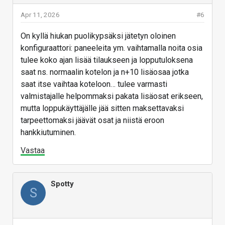
Apr 11, 2026
#6
On kyllä hiukan puolikypsäksi jätetyn oloinen
konfiguraattori: paneeleita ym. vaihtamalla noita osia
tulee koko ajan lisää tilaukseen ja lopputuloksena
saat ns. normaalin kotelon ja n+10 lisäosaa jotka
saat itse vaihtaa koteloon… tulee varmasti
valmistajalle helpommaksi pakata lisäosat erikseen,
mutta loppukäyttäjälle jää sitten maksettavaksi
tarpeettomaksi jäävät osat ja niistä eroon
hankkiutuminen.
Vastaa
Spotty
S