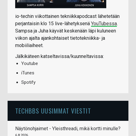
io-techin viikottainen tekniikkapodcast lähetetään
perjantaisin klo 15 live-lähetyksenä
YouTubessa
.
Sampsa ja Juha käyvät keskenään läpi kuluneen
viikon ajalta ajankohtaiset tietotekniikka- ja
mobiiliaiheet.
Jälkikäteen katseltavissa/kuunneltavissa:
Youtube
iTunes
Spotify
TECHBBS UUSIMMAT VIESTIT
Näytönohjaimet - Yleisthreadi, mikä kortti minulle?
6.8.2026