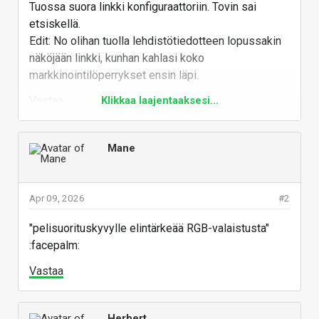
Tuossa suora linkki konfiguraattoriin. Tovin sai
etsiskellä.
Edit: No olihan tuolla lehdistötiedotteen lopussakin
näköjään linkki, kunhan kahlasi koko
markkinointilöperrykset ensin läpi.
Vastaa
Klikkaa laajentaaksesi...
Mane
Apr 09, 2026
#2
"pelisuorituskyvylle elintärkeää RGB-valaistusta"
:facepalm:
Vastaa
Herbert