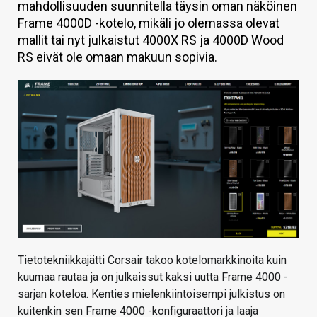
mahdollisuuden suunnitella täysin oman näköinen
KAUPPA
Frame 4000D -kotelo, mikäli jo olemassa olevat
mallit tai nyt julkaistut 4000X RS ja 4000D Wood
VAIHDA TEEMA
RS eivät ole omaan makuun sopivia.
HAKU
Tietotekniikkajätti Corsair takoo kotelomarkkinoita kuin
kuumaa rautaa ja on julkaissut kaksi uutta Frame 4000 -
sarjan koteloa. Kenties mielenkiintoisempi julkistus on
kuitenkin sen Frame 4000 -konfiguraattori ja laaja