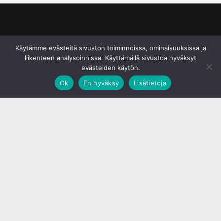
© S&J Media Oy
Käytämme evästeitä sivuston toiminnoissa, ominaisuuksissa ja
liikenteen analysoinnissa. Käyttämällä sivustoa hyväksyt
evästeiden käytön.
Ok
En hyväksy
Lisätietoja
;