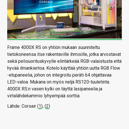
Frame 4000X RS on yhtiön mukaan suunniteltu
tietokoneensa itse rakentaville ihmisille, jotka arvostavat
sekä pelisuorituskyvylle elintärkeää RGB-valaistusta että
hyvää ilmankiertoa. Kotelo käyttää yhtiön uutta RGB Flow
-etupaneelia, johon on integroitu peräti 64 ohjattavaa
LED-valoa. Mukana on myös neljä RS120-tuuletinta.
4000X RS:n vasen kylki on täyttä lasipaneelia ja
virtalähdekammio lyhyempää sorttia.
Lähde: Corsair (
1
), (
2
)