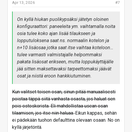
Apr 13, 2026
#7
On kyllä hiukan puolikypsäksi jätetyn oloinen
konfiguraattori: paneeleita ym. vaihtamalla noita
osia tulee koko ajan lisää tilaukseen ja
lopputuloksena saat ns. normaalin kotelon ja
n+10 lisäosaa jotka saat itse vaihtaa koteloon…
tulee varmasti valmistajalle helpommaksi
pakata lisäosat erikseen, mutta loppukäyttäjälle
jää sitten maksettavaksi tarpeettomaksi jäävät
osat ja niistä eroon hankkiutuminen.
Kun valitset toisen osan, sinun pitää manuaalisesti
poistaa täppä siitä vanhasta osasta, jos haluat sen
pois ostoskorista. Eli mahdollistaa usean osan
tilaamisen, jos itse niin haluaa.
Eikun kappas, sehän
ei pädekään tuohon defaulttina olevaan osaan. No on
kyllä järjetöntä.