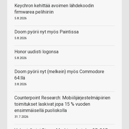
Keychron kehittää avoimen lähdekoodin
firmwarea pelihiiriin
5.8.2026
Doom pyörii nyt myös Paintissa
5.8.2026
Honor uudisti logonsa
5.8.2026
Doom pyörii nyt (melkein) myös Commodore
64:llä
3.8.2026
Counterpoint Research: Mobiilijärjestelmäpiirien
toimitukset laskivat jopa 15 % vuoden
ensimmäisellä puoliskolla
31.7.2026