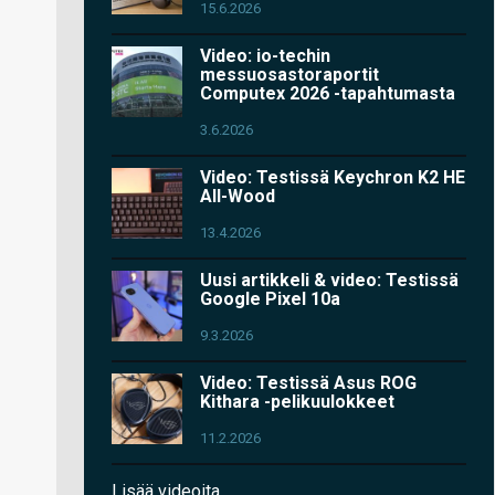
15.6.2026
Video: io-techin
messuosastoraportit
Computex 2026 -tapahtumasta
3.6.2026
Video: Testissä Keychron K2 HE
All-Wood
13.4.2026
Uusi artikkeli & video: Testissä
Google Pixel 10a
9.3.2026
Video: Testissä Asus ROG
Kithara -pelikuulokkeet
11.2.2026
Lisää videoita