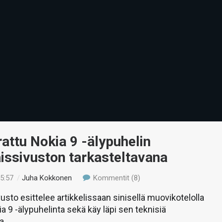
ttu Nokia 9 -älypuhelin
issivuston tarkasteltavana
15:57
/
Juha Kokkonen
Kommentit (8)
usto esittelee artikkelissaan sinisellä muovikotelolla
a 9 -älypuhelinta sekä käy läpi sen teknisiä
a.