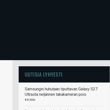
UUTISIA LYHYESTI
Samsungin huhutaan tiputtavan Galaxy S27
Ultrasta neljännen takakameran pois
8.8.2026