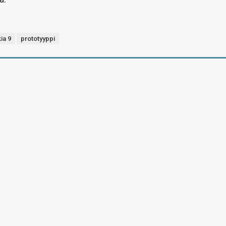
ia 9
prototyyppi