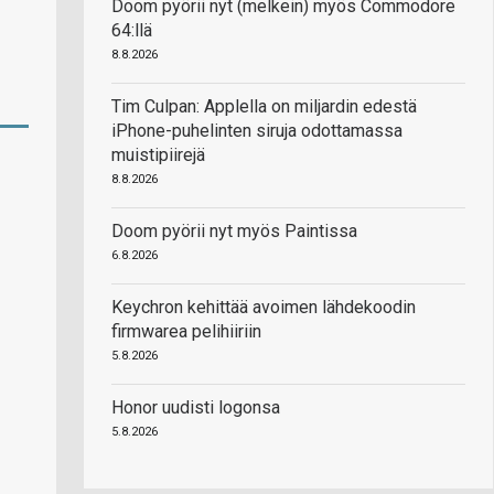
Doom pyörii nyt (melkein) myös Commodore
64:llä
8.8.2026
Tim Culpan: Applella on miljardin edestä
iPhone-puhelinten siruja odottamassa
muistipiirejä
8.8.2026
Doom pyörii nyt myös Paintissa
6.8.2026
Keychron kehittää avoimen lähdekoodin
firmwarea pelihiiriin
5.8.2026
Honor uudisti logonsa
5.8.2026