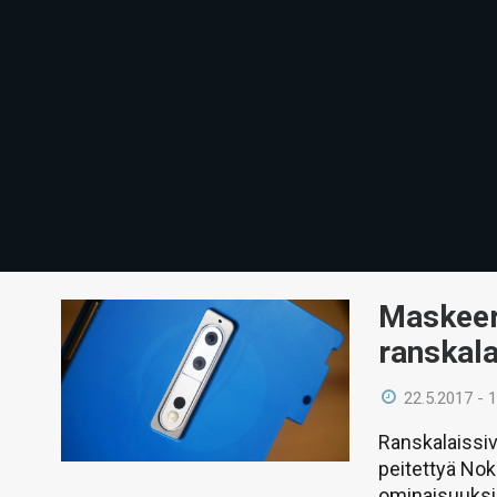
Maskeera
ranskala
22.5.2017 - 
Ranskalaissiv
peitettyä Noki
ominaisuuksi