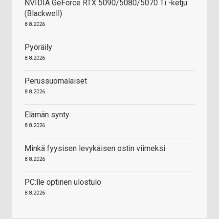
NVIDIA GeForce RTX 5090/5080/5070 Ti -ketju
(Blackwell)
8.8.2026
Pyöräily
8.8.2026
Perussuomalaiset
8.8.2026
Elämän synty
8.8.2026
Minkä fyysisen levykäisen ostin viimeksi
8.8.2026
PC:lle optinen ulostulo
8.8.2026