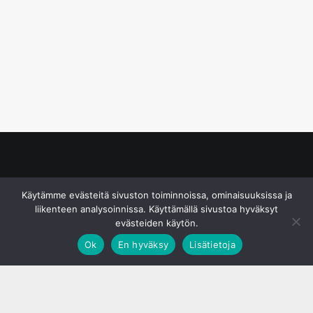
© S&J Media Oy
Käytämme evästeitä sivuston toiminnoissa, ominaisuuksissa ja
liikenteen analysoinnissa. Käyttämällä sivustoa hyväksyt
evästeiden käytön.
Ok
En hyväksy
Lisätietoja
;