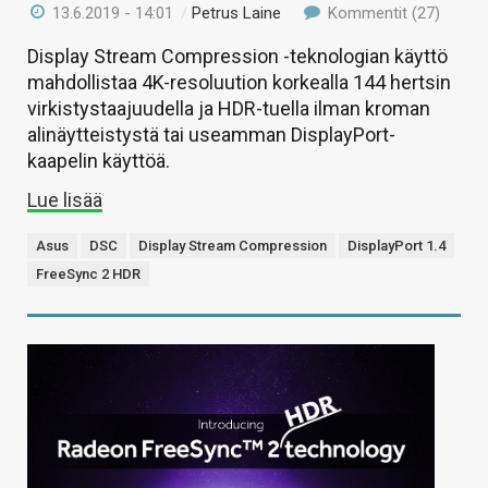
13.6.2019 - 14:01
/
Petrus Laine
Kommentit (27)
Display Stream Compression -teknologian käyttö
mahdollistaa 4K-resoluution korkealla 144 hertsin
virkistystaajuudella ja HDR-tuella ilman kroman
alinäytteistystä tai useamman DisplayPort-
kaapelin käyttöä.
Lue lisää
Asus
DSC
Display Stream Compression
DisplayPort 1.4
FreeSync 2 HDR