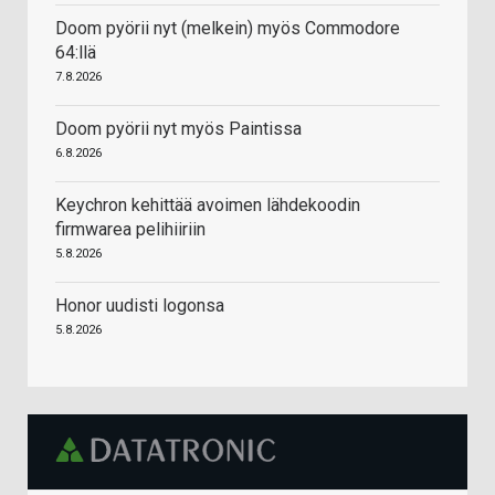
Doom pyörii nyt (melkein) myös Commodore
64:llä
7.8.2026
Doom pyörii nyt myös Paintissa
6.8.2026
Keychron kehittää avoimen lähdekoodin
firmwarea pelihiiriin
5.8.2026
Honor uudisti logonsa
5.8.2026