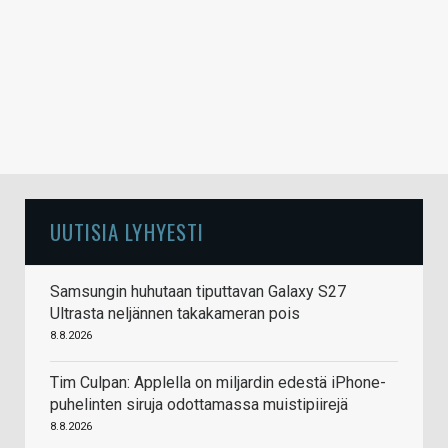
UUTISIA LYHYESTI
Samsungin huhutaan tiputtavan Galaxy S27
Ultrasta neljännen takakameran pois
8.8.2026
Tim Culpan: Applella on miljardin edestä iPhone-
puhelinten siruja odottamassa muistipiirejä
8.8.2026