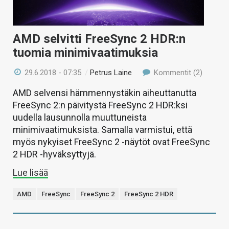
AMD selvitti FreeSync 2 HDR:n
tuomia minimivaatimuksia
29.6.2018 - 07:35
/
Petrus Laine
Kommentit (2)
AMD selvensi hämmennystäkin aiheuttanutta
FreeSync 2:n päivitystä FreeSync 2 HDR:ksi
uudella lausunnolla muuttuneista
minimivaatimuksista. Samalla varmistui, että
myös nykyiset FreeSync 2 -näytöt ovat FreeSync
2 HDR -hyväksyttyjä.
Lue lisää
AMD
FreeSync
FreeSync 2
FreeSync 2 HDR