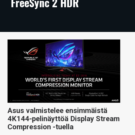
FreeSync 2 HDR
ARTIKKELIT
VIDEOT
TECHBBS
TIETOA
HINTA.FI
KAUPPA
VAIHDA TEEMA
Asus valmistelee ensimmäistä
HAKU
4K144-pelinäyttöä Display Stream
Compression -tuella