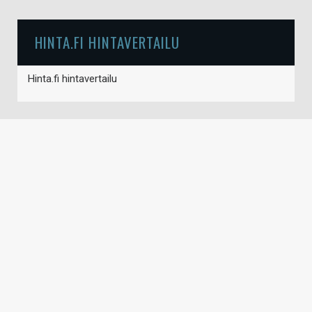
HINTA.FI HINTAVERTAILU
Hinta.fi hintavertailu