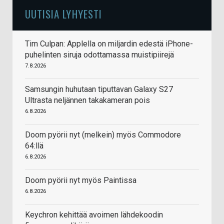
UUTISIA LYHYESTI
Tim Culpan: Applella on miljardin edestä iPhone-
puhelinten siruja odottamassa muistipiirejä
7.8.2026
Samsungin huhutaan tiputtavan Galaxy S27
Ultrasta neljännen takakameran pois
6.8.2026
Doom pyörii nyt (melkein) myös Commodore
64:llä
6.8.2026
Doom pyörii nyt myös Paintissa
6.8.2026
Keychron kehittää avoimen lähdekoodin