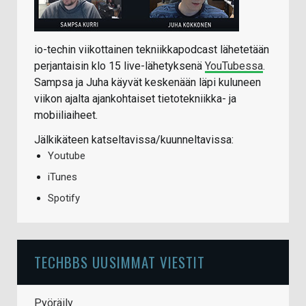
io-techin viikottainen tekniikkapodcast lähetetään
perjantaisin klo 15 live-lähetyksenä
YouTubessa
.
Sampsa ja Juha käyvät keskenään läpi kuluneen
viikon ajalta ajankohtaiset tietotekniikka- ja
mobiiliaiheet.
Jälkikäteen katseltavissa/kuunneltavissa:
Youtube
iTunes
Spotify
TECHBBS UUSIMMAT VIESTIT
Pyöräily