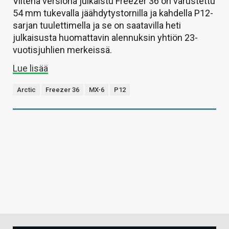
Viitenä versiona julkaistu Freezer 36 on varustettu
54 mm tukevalla jäähdytystornilla ja kahdella P12-
sarjan tuulettimella ja se on saatavilla heti
julkaisusta huomattavin alennuksin yhtiön 23-
vuotisjuhlien merkeissä.
Lue lisää
Arctic
Freezer 36
MX-6
P12