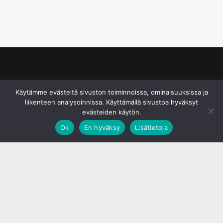
© S&J Media Oy
Käytämme evästeitä sivuston toiminnoissa, ominaisuuksissa ja
liikenteen analysoinnissa. Käyttämällä sivustoa hyväksyt
evästeiden käytön.
Ok
En hyväksy
Lisätietoja
;