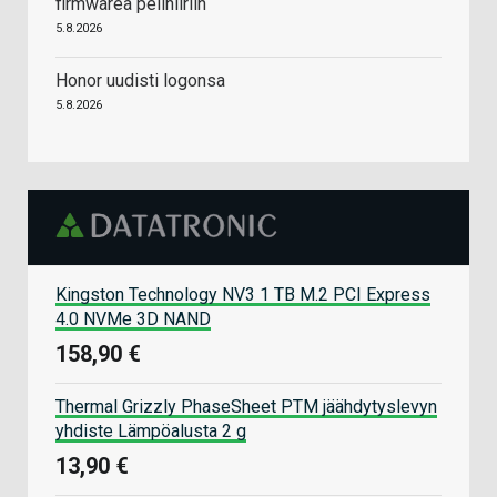
firmwarea pelihiiriin
5.8.2026
Honor uudisti logonsa
5.8.2026
Kingston Technology NV3 1 TB M.2 PCI Express
4.0 NVMe 3D NAND
158,90 €
Thermal Grizzly PhaseSheet PTM jäähdytyslevyn
yhdiste Lämpöalusta 2 g
13,90 €