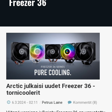
Freezer 36
ARTIKKELIT
VIDEOT
TECHBBS
TIETOA
HINTA.FI
KAUPPA
VAIHDA TEEMA
Arctic julkaisi uudet Freezer 36 -
tornicoolerit
HAKU
6.3.2024 - 02:11
/
Petrus Laine
Kommentit (8)