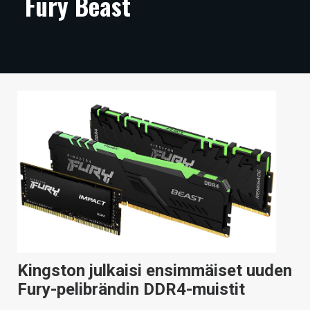
Fury Beast
ARTIKKELIT
VIDEOT
TECHBBS
TIETOA
HINTA.FI
KAUPPA
VAIHDA TEEMA
HAKU
Kingston julkaisi ensimmäiset uuden
Fury-pelibrändin DDR4-muistit