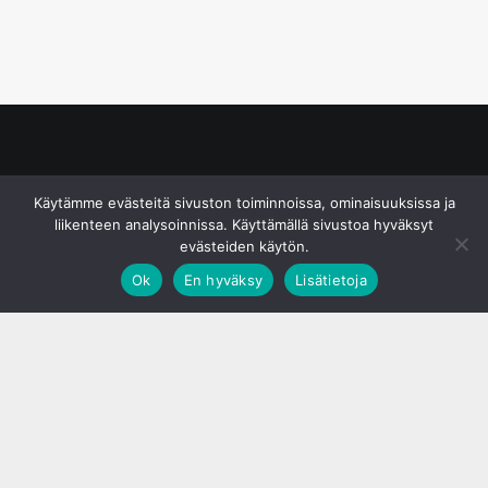
© S&J Media Oy
Käytämme evästeitä sivuston toiminnoissa, ominaisuuksissa ja
liikenteen analysoinnissa. Käyttämällä sivustoa hyväksyt
evästeiden käytön.
Ok
En hyväksy
Lisätietoja
;