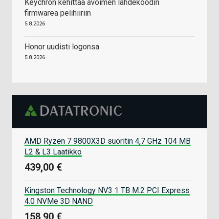
Keychron kehittää avoimen lähdekoodin
firmwarea pelihiiriin
5.8.2026
Honor uudisti logonsa
5.8.2026
AMD Ryzen 7 9800X3D suoritin 4,7 GHz 104 MB
L2 & L3 Laatikko
439,00 €
Kingston Technology NV3 1 TB M.2 PCI Express
4.0 NVMe 3D NAND
158,90 €