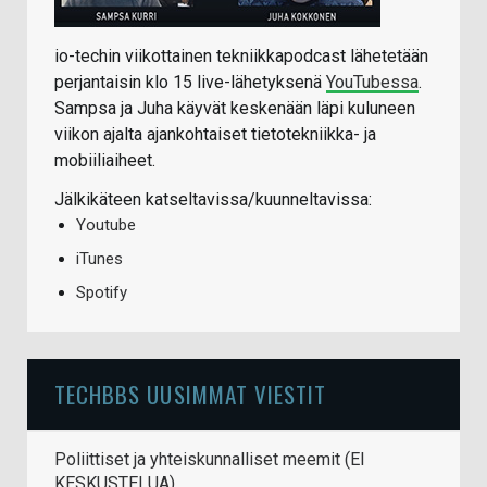
io-techin viikottainen tekniikkapodcast lähetetään
perjantaisin klo 15 live-lähetyksenä
YouTubessa
.
Sampsa ja Juha käyvät keskenään läpi kuluneen
viikon ajalta ajankohtaiset tietotekniikka- ja
mobiiliaiheet.
Jälkikäteen katseltavissa/kuunneltavissa:
Youtube
iTunes
Spotify
TECHBBS UUSIMMAT VIESTIT
Poliittiset ja yhteiskunnalliset meemit (EI
KESKUSTELUA)