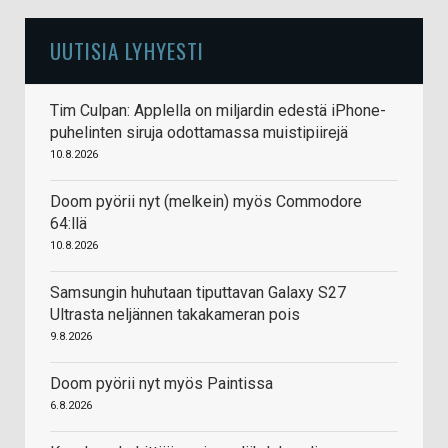
UUTISIA LYHYESTI
Tim Culpan: Applella on miljardin edestä iPhone-
puhelinten siruja odottamassa muistipiirejä
10.8.2026
Doom pyörii nyt (melkein) myös Commodore
64:llä
10.8.2026
Samsungin huhutaan tiputtavan Galaxy S27
Ultrasta neljännen takakameran pois
9.8.2026
Doom pyörii nyt myös Paintissa
6.8.2026