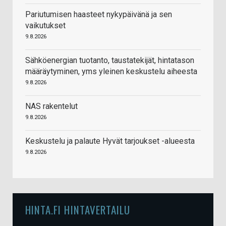
Pariutumisen haasteet nykypäivänä ja sen
vaikutukset
9.8.2026
Sähköenergian tuotanto, taustatekijät, hintatason
määräytyminen, yms yleinen keskustelu aiheesta
9.8.2026
NAS rakentelut
9.8.2026
Keskustelu ja palaute Hyvät tarjoukset -alueesta
9.8.2026
HINTA.FI HINTAVERTAILU