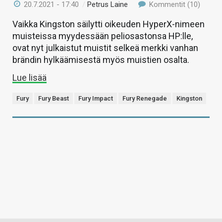
20.7.2021 - 17:40
/
Petrus Laine
Kommentit (10)
Vaikka Kingston säilytti oikeuden HyperX-nimeen
muisteissa myydessään peliosastonsa HP:lle,
ovat nyt julkaistut muistit selkeä merkki vanhan
brändin hylkäämisestä myös muistien osalta.
Lue lisää
Fury
Fury Beast
Fury Impact
Fury Renegade
Kingston