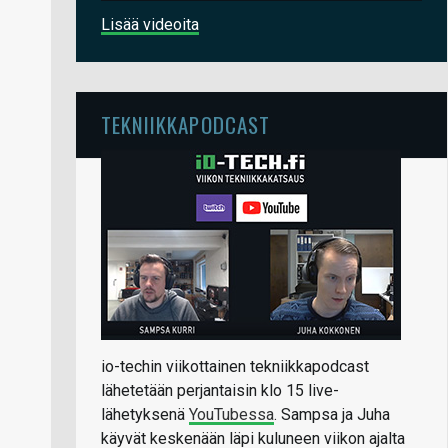
Lisää videoita
TEKNIIKKAPODCAST
io-techin viikottainen tekniikkapodcast
lähetetään perjantaisin klo 15 live-
lähetyksenä
YouTubessa
. Sampsa ja Juha
käyvät keskenään läpi kuluneen viikon ajalta