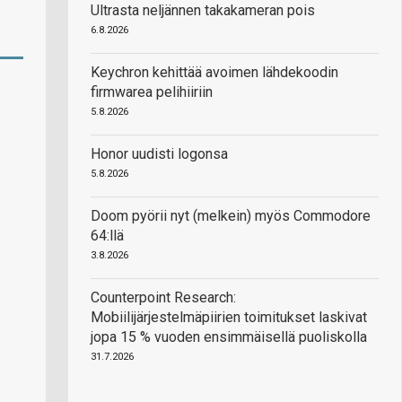
Ultrasta neljännen takakameran pois
6.8.2026
Keychron kehittää avoimen lähdekoodin
firmwarea pelihiiriin
5.8.2026
Honor uudisti logonsa
5.8.2026
Doom pyörii nyt (melkein) myös Commodore
64:llä
3.8.2026
Counterpoint Research:
Mobiilijärjestelmäpiirien toimitukset laskivat
jopa 15 % vuoden ensimmäisellä puoliskolla
31.7.2026