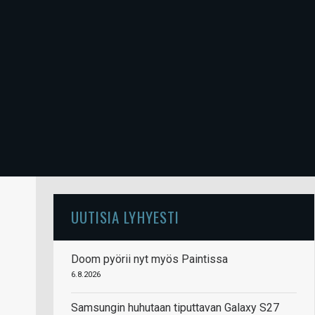
UUTISIA LYHYESTI
Doom pyörii nyt myös Paintissa
6.8.2026
Samsungin huhutaan tiputtavan Galaxy S27