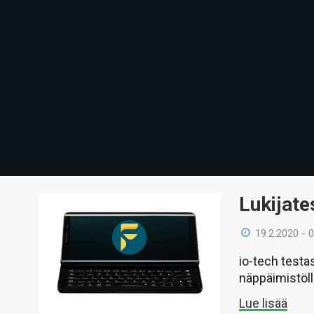
Lukijate
19.2.2020 - 
io-tech testa
näppäimistöll
Lue lisää