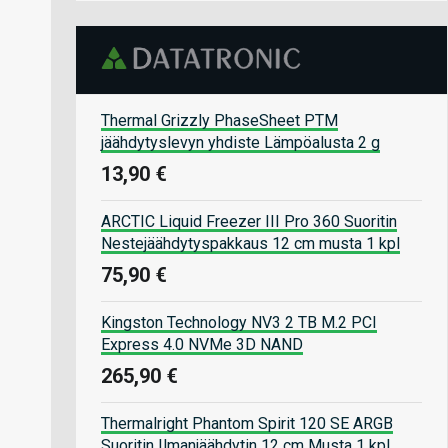
Thermal Grizzly PhaseSheet PTM
jäähdytyslevyn yhdiste Lämpöalusta 2 g
13,90 €
ARCTIC Liquid Freezer III Pro 360 Suoritin
Nestejäähdytyspakkaus 12 cm musta 1 kpl
75,90 €
Kingston Technology NV3 2 TB M.2 PCI
Express 4.0 NVMe 3D NAND
265,90 €
Thermalright Phantom Spirit 120 SE ARGB
Suoritin Ilmanjäähdytin 12 cm Musta 1 kpl