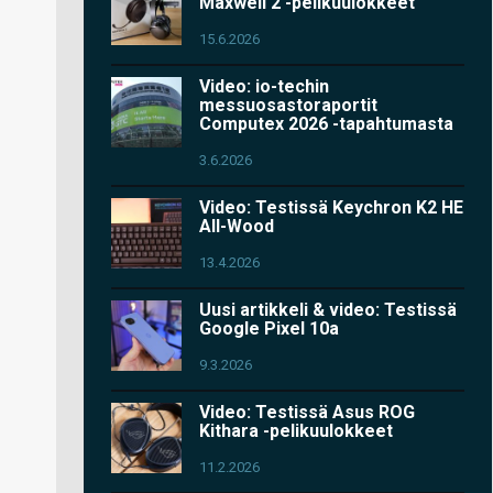
Maxwell 2 -pelikuulokkeet
15.6.2026
Video: io-techin
messuosastoraportit
Computex 2026 -tapahtumasta
3.6.2026
Video: Testissä Keychron K2 HE
All-Wood
13.4.2026
Uusi artikkeli & video: Testissä
Google Pixel 10a
9.3.2026
Video: Testissä Asus ROG
Kithara -pelikuulokkeet
11.2.2026