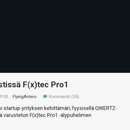
stissä F(x)tec Pro1
09:53
/
FlyingAntero
Kommentit (55)
si startup-yrityksen kehittämän, fyysisellä QWERTZ-
ä varustetun F(x)tec Pro1 -älypuhelimen