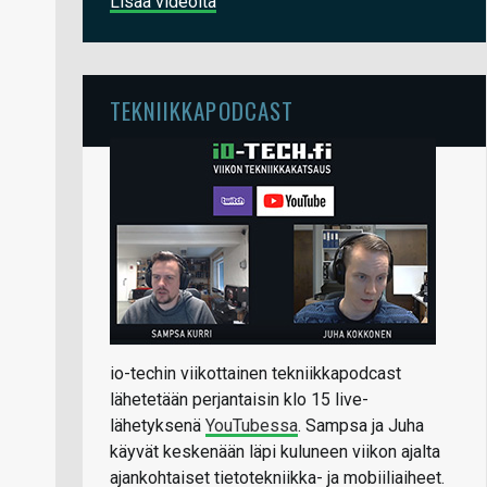
Lisää videoita
TEKNIIKKAPODCAST
io-techin viikottainen tekniikkapodcast
lähetetään perjantaisin klo 15 live-
lähetyksenä
YouTubessa
. Sampsa ja Juha
käyvät keskenään läpi kuluneen viikon ajalta
ajankohtaiset tietotekniikka- ja mobiiliaiheet.