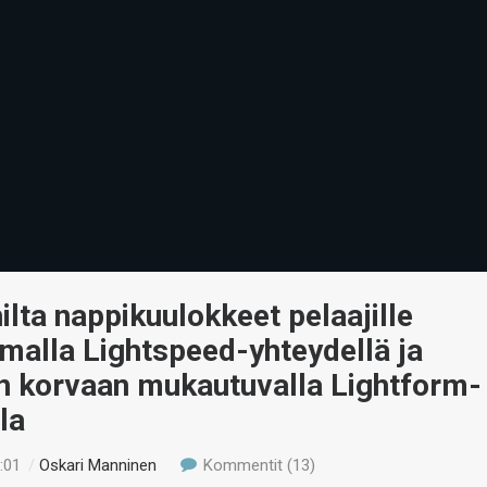
ilta nappikuulokkeet pelaajille
malla Lightspeed-yhteydellä ja
än korvaan mukautuvalla Lightform-
la
:01
/
Oskari Manninen
Kommentit (13)