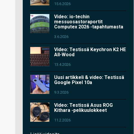
15.6.2026
Video: io-techin
messuosastoraportit
Computex 2026 -tapahtumasta
3.6.2026
Video: Testissä Keychron K2 HE
All-Wood
13.4.2026
Uusi artikkeli & video: Testissä
Google Pixel 10a
9.3.2026
Video: Testissä Asus ROG
Kithara -pelikuulokkeet
11.2.2026