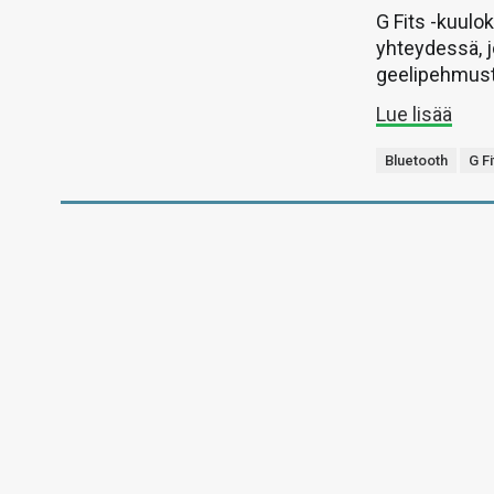
G Fits -kuul
yhteydessä, j
geelipehmust
Lue lisää
Bluetooth
G Fi