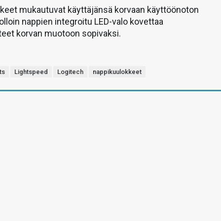
okkeet mukautuvat käyttäjänsä korvaan käyttöönoton
olloin nappien integroitu LED-valo kovettaa
eet korvan muotoon sopivaksi.
ts
Lightspeed
Logitech
nappikuulokkeet