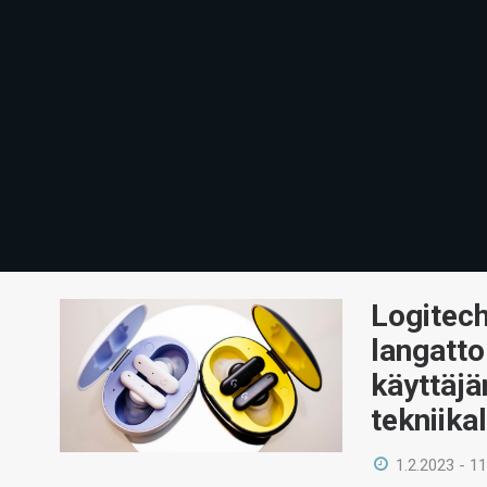
Logitech
langatto
käyttäj
tekniikal
1.2.2023 - 11