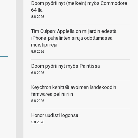
Doom pyörii nyt (melkein) myös Commodore
64:llä
8.8.2026
Tim Culpan: Applella on miljardin edestä
iPhone-puhelinten siruja odottamassa
muistipiirejä
8.8.2026
Doom pyörii nyt myös Paintissa
6.8.2026
Keychron kehittää avoimen lähdekoodin
firmwarea pelihiiriin
5.8.2026
Honor uudisti logonsa
5.8.2026