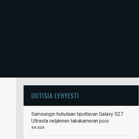
UUTISIA LYHYESTI
Samsungin huhutaan tiputtavan Galaxy S27
Ultrasta neljännen takakameran pois
8.8.2026