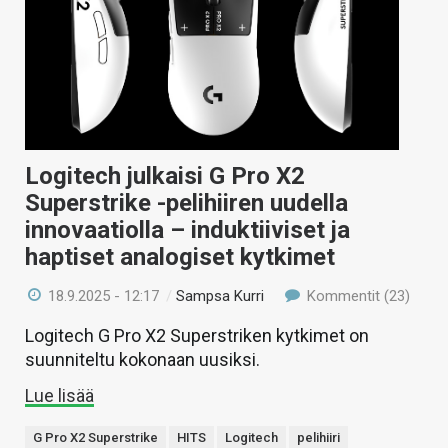
Logitech julkaisi G Pro X2
Superstrike -pelihiiren uudella
innovaatiolla – induktiiviset ja
haptiset analogiset kytkimet
18.9.2025 - 12:17
/
Sampsa Kurri
Kommentit (23)
Logitech G Pro X2 Superstriken kytkimet on
suunniteltu kokonaan uusiksi.
Lue lisää
G Pro X2 Superstrike
HITS
Logitech
pelihiiri