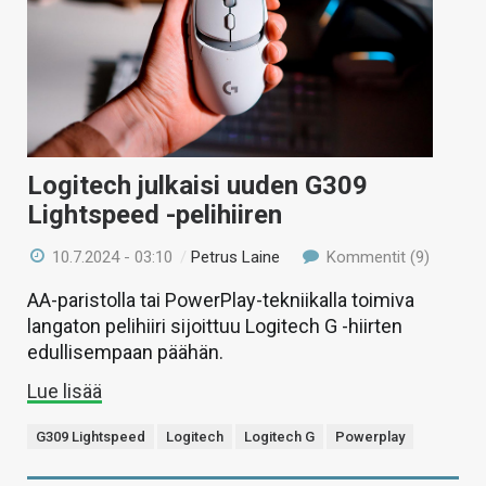
Logitech julkaisi uuden G309
Lightspeed -pelihiiren
10.7.2024 - 03:10
/
Petrus Laine
Kommentit (9)
AA-paristolla tai PowerPlay-tekniikalla toimiva
langaton pelihiiri sijoittuu Logitech G -hiirten
edullisempaan päähän.
Lue lisää
G309 Lightspeed
Logitech
Logitech G
Powerplay