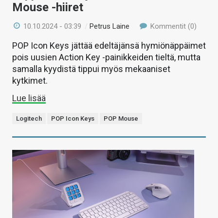
Mouse -hiiret
10.10.2024 - 03:39
/
Petrus Laine
Kommentit (0)
POP Icon Keys jättää edeltäjänsä hymiönäppäimet
pois uusien Action Key -painikkeiden tieltä, mutta
samalla kyydistä tippui myös mekaaniset
kytkimet.
Lue lisää
Logitech
POP Icon Keys
POP Mouse