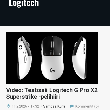
Logitech
ARTIKKELIT
VIDEOT
TECHBBS
TIETOA
HINTA.FI
KAUPPA
VAIHDA TEEMA
Video: Testissä Logitech G Pro X2
HAKU
Superstrike -pelihiiri
11.2.2026 - 17:32
/
Sampsa Kurri
Kommentit (5)