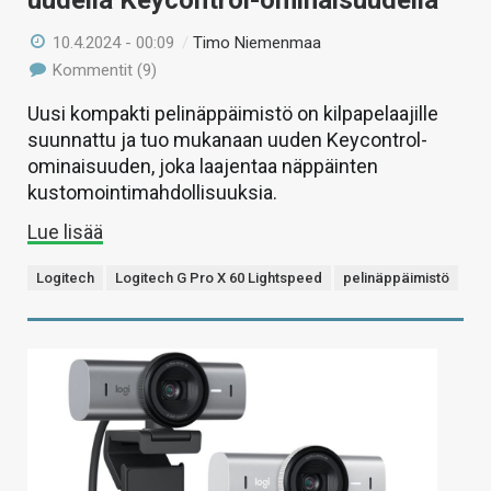
uudella Keycontrol-ominaisuudella
10.4.2024 - 00:09
/
Timo Niemenmaa
Kommentit (9)
Uusi kompakti pelinäppäimistö on kilpapelaajille
suunnattu ja tuo mukanaan uuden Keycontrol-
ominaisuuden, joka laajentaa näppäinten
kustomointimahdollisuuksia.
Lue lisää
Logitech
Logitech G Pro X 60 Lightspeed
pelinäppäimistö