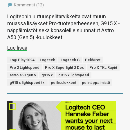
Kommentit (12)
Logitechin uutuuspelitarvikkeita ovat muun
muassa lisäykset Pro-tuoteperheeseen, G915 X -
näppäimistöt sekä konsoleille suunnatut Astro
A50 (Gen 5) -kuulokkeet.
Lue lisää
Logi Play 2024
Logitech
Logitech G
Pelihiiret
Pro 2 Lightspeed
Pro X Superlight 2 Dex
Pro X TKL Rapid
astro a50 gen 5
g915 x
g915 x lightspeed
g915 x lightspeed tkl
pelikuulokkeet
pelinäppäimistö