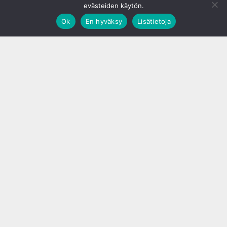
evästeiden käytön.
Ok
En hyväksy
Lisätietoja
;