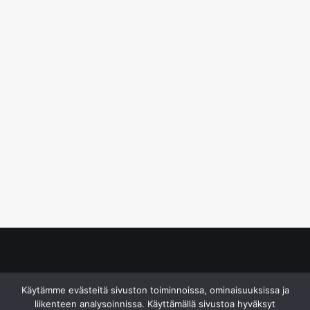
© S&J Media Oy
Käytämme evästeitä sivuston toiminnoissa, ominaisuuksissa ja
liikenteen analysoinnissa. Käyttämällä sivustoa hyväksyt