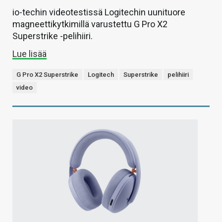
io-techin videotestissä Logitechin uunituore
magneettikytkimillä varustettu G Pro X2
Superstrike -pelihiiri.
Lue lisää
G Pro X2 Superstrike
Logitech
Superstrike
pelihiiri
video