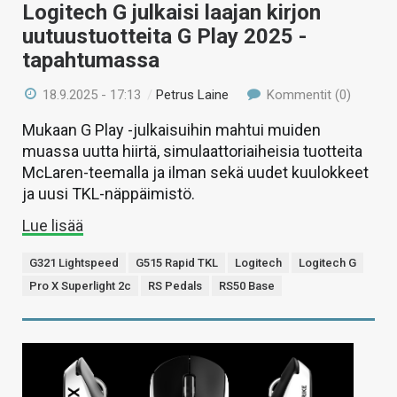
Logitech G julkaisi laajan kirjon
uutuustuotteita G Play 2025 -
tapahtumassa
18.9.2025 - 17:13
/
Petrus Laine
Kommentit (0)
Mukaan G Play -julkaisuihin mahtui muiden
muassa uutta hiirtä, simulaattoriaiheisia tuotteita
McLaren-teemalla ja ilman sekä uudet kuulokkeet
ja uusi TKL-näppäimistö.
Lue lisää
G321 Lightspeed
G515 Rapid TKL
Logitech
Logitech G
Pro X Superlight 2c
RS Pedals
RS50 Base