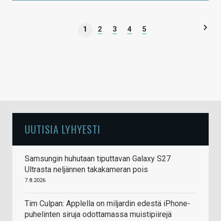
1
2
3
4
5
UUTISIA LYHYESTI
Samsungin huhutaan tiputtavan Galaxy S27
Ultrasta neljännen takakameran pois
7.8.2026
Tim Culpan: Applella on miljardin edestä iPhone-
puhelinten siruja odottamassa muistipiirejä