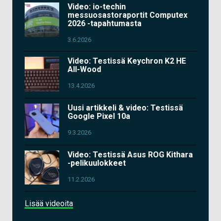
Video: io-techin
messuosastoraportit Computex
2026 -tapahtumasta
3.6.2026
Video: Testissä Keychron K2 HE
All-Wood
13.4.2026
Uusi artikkeli & video: Testissä
Google Pixel 10a
9.3.2026
Video: Testissä Asus ROG Kithara
-pelikuulokkeet
11.2.2026
Lisää videoita