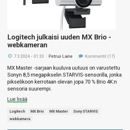
Logitech julkaisi uuden MX Brio -
webkameran
7.3.2024 - 01:33
/
Petrus Laine
Kommentit (17)
MX Master -sarjaan kuuluva uutuus on varustettu
Sonyn 8,5 megapikselin STARVIS-sensorilla, jonka
pikselikoon kerrotaan olevan jopa 70 % Brio 4K:n
sensoria suurempi.
Lue lisää
Logitech
MX Brio
MX Master
Sony STARVIS
webkamera