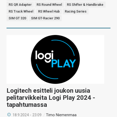
RS QR Adapter
RS Round Wheel
RS Shifter & Handbrake
RS Track Wheel
RS Wheel Hub
Racing Series
SIM GT 320
SIM GT-Racier 290
Logitech esitteli joukon uusia
pelitarvikkeita Logi Play 2024 -
tapahtumassa
18.9.2024 - 23:09
/
Timo Niemenmaa