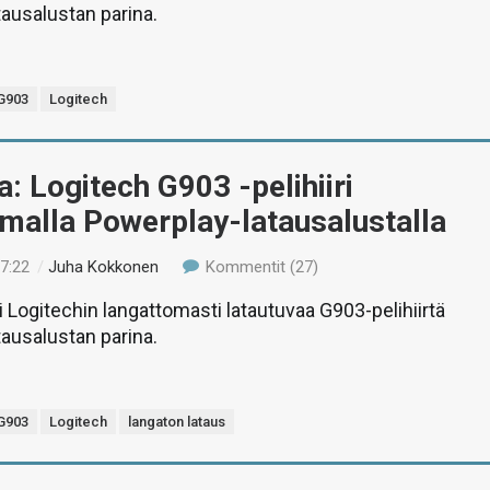
ausalustan parina.
G903
Logitech
a: Logitech G903 -pelihiiri
malla Powerplay-latausalustalla
17:22
/
Juha Kokkonen
Kommentit (27)
li Logitechin langattomasti latautuvaa G903-pelihiirtä
ausalustan parina.
G903
Logitech
langaton lataus