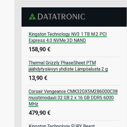
Kingston Technology NV3 1 TB M.2 PCI
Express 4.0 NVMe 3D NAND
158,90 €
Thermal Grizzly PhaseSheet PTM
jäähdytyslevyn yhdiste Lämpöalusta 2 g
13,90 €
Corsair Vengeance CMK32GX5M2B6000C38
muistimoduuli 32 GB 2 x 16 GB DDR5 6000
MHz
479,90 €
Kingston Technology FURY Beast