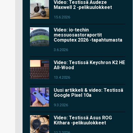
Video: Testissä Audeze
Maxwell 2 -pelikuulokkeet
15.6.2026
Video: io-techin
messuosastoraportit
Computex 2026 -tapahtumasta
3.6.2026
Video: Testissä Keychron K2 HE
All-Wood
13.4.2026
Uusi artikkeli & video: Testissä
Google Pixel 10a
9.3.2026
Video: Testissä Asus ROG
Kithara -pelikuulokkeet
11.2.2026