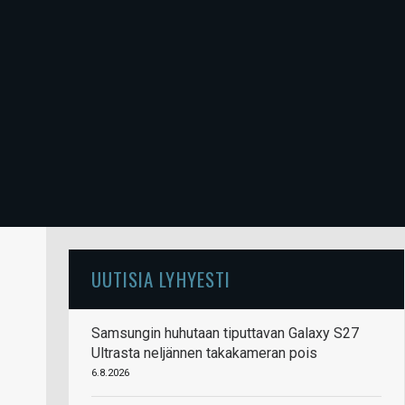
UUTISIA LYHYESTI
Samsungin huhutaan tiputtavan Galaxy S27
Ultrasta neljännen takakameran pois
6.8.2026