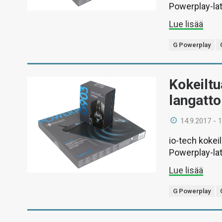
Powerplay-lat
Lue lisää
G Powerplay
Kokeiltu
langatto
14.9.2017 - 
io-tech kokei
Powerplay-lat
Lue lisää
G Powerplay