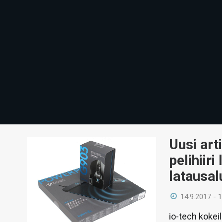
Uusi art
pelihiir
latausal
14.9.2017 - 
io-tech kokei