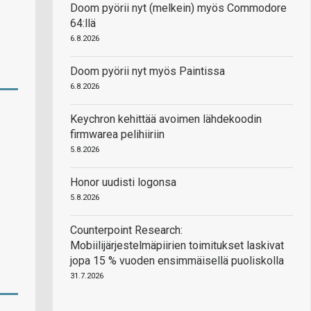
Doom pyörii nyt (melkein) myös Commodore
64:llä
6.8.2026
Doom pyörii nyt myös Paintissa
6.8.2026
Keychron kehittää avoimen lähdekoodin
firmwarea pelihiiriin
5.8.2026
Honor uudisti logonsa
5.8.2026
Counterpoint Research:
Mobiilijärjestelmäpiirien toimitukset laskivat
jopa 15 % vuoden ensimmäisellä puoliskolla
31.7.2026