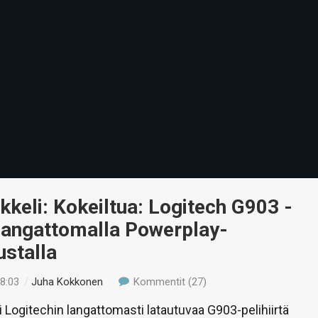
ikkeli: Kokeiltua: Logitech G903 -
i langattomalla Powerplay-
ustalla
18:03
/
Juha Kokkonen
Kommentit (27)
li Logitechin langattomasti latautuvaa G903-pelihiirtä