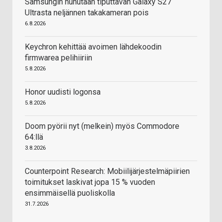
Samsungin huhutaan tiputtavan Galaxy S27
Ultrasta neljännen takakameran pois
6.8.2026
Keychron kehittää avoimen lähdekoodin
firmwarea pelihiiriin
5.8.2026
Honor uudisti logonsa
5.8.2026
Doom pyörii nyt (melkein) myös Commodore
64:llä
3.8.2026
Counterpoint Research: Mobiilijärjestelmäpiirien
toimitukset laskivat jopa 15 % vuoden
ensimmäisellä puoliskolla
31.7.2026