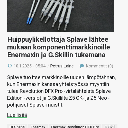
Huippuylikellottaja Splave lähtee
mukaan komponenttimarkkinoille
Enermaxin ja G.Skillin tukemana
10.1.2025 - 05:04
/
Petrus Laine
Kommentit (0)
Splave tuo itse markkinoille uuden lämpötahnan,
kun Enermaxin kanssa yhteistyössä myyntiin
tulee Revolution DFX Pro -virtalähteistä Splave
Edition -versiot ja G.Skilliltä Z5 CK- ja Z5 Neo -
pohjaiset Splave-muistit.
Lue lisää
CES 2025
Enermax
Enermax Revolution DFX Pro
G.Skill