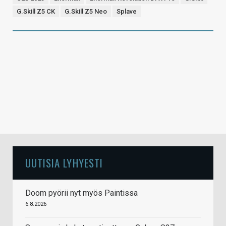
G.Skill Z5 CK
G.Skill Z5 Neo
Splave
UUTISIA LYHYESTI
Doom pyörii nyt myös Paintissa
6.8.2026