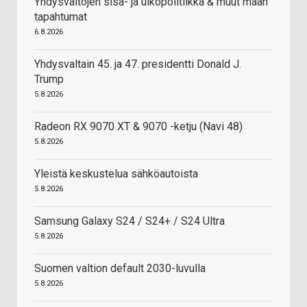
Yhdysvaltojen sisä- ja ulkopolitiikka & muut maan
tapahtumat
6.8.2026
Yhdysvaltain 45. ja 47. presidentti Donald J.
Trump
5.8.2026
Radeon RX 9070 XT & 9070 -ketju (Navi 48)
5.8.2026
Yleistä keskustelua sähköautoista
5.8.2026
Samsung Galaxy S24 / S24+ / S24 Ultra
5.8.2026
Suomen valtion default 2030-luvulla
5.8.2026