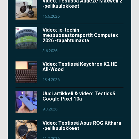
Video: Testissä Audeze Maxwell 2
-pelikuulokkeet
15.6.2026
Video: io-techin
messuosastoraportit Computex
2026 -tapahtumasta
3.6.2026
Video: Testissä Keychron K2 HE
All-Wood
13.4.2026
Uusi artikkeli & video: Testissä
Google Pixel 10a
9.3.2026
Video: Testissä Asus ROG Kithara
-pelikuulokkeet
11.2.2026