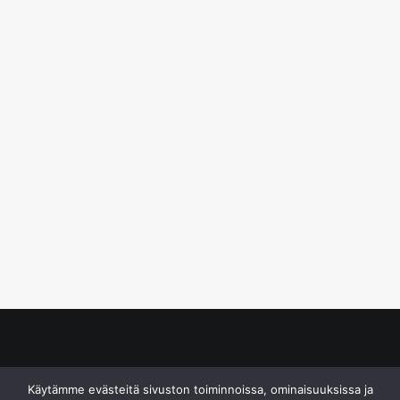
© S&J Media Oy
Käytämme evästeitä sivuston toiminnoissa, ominaisuuksissa ja