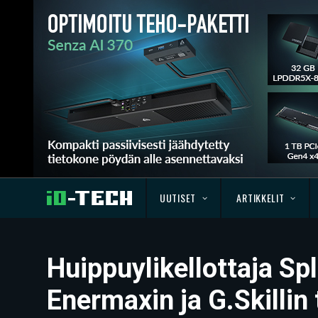
UUTISET
ARTIKKELIT
Huippuylikellottaja S
Enermaxin ja G.Skilli