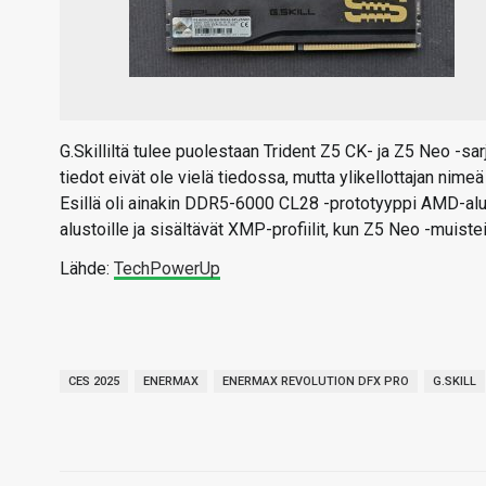
G.Skilliltä tulee puolestaan Trident Z5 CK- ja Z5 Neo -
tiedot eivät ole vielä tiedossa, mutta ylikellottajan nime
Esillä oli ainakin DDR5-6000 CL28 -prototyyppi AMD-alust
alustoille ja sisältävät XMP-profiilit, kun Z5 Neo -muiste
Lähde:
TechPowerUp
CES 2025
ENERMAX
ENERMAX REVOLUTION DFX PRO
G.SKILL