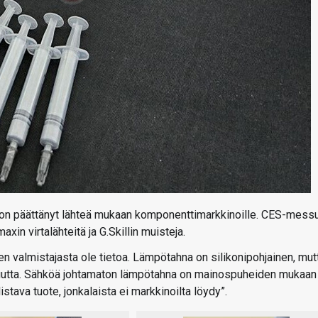
ch on päättänyt lähteä mukaan komponenttimarkkinoille. CES-messu
in virtalähteitä ja G.Skillin muisteja.
en valmistajasta ole tietoa. Lämpötahna on silikonipohjainen, mut
vuutta. Sähköä johtamaton lämpötahna on mainospuheiden mukaan
istava tuote, jonkalaista ei markkinoilta löydy”.