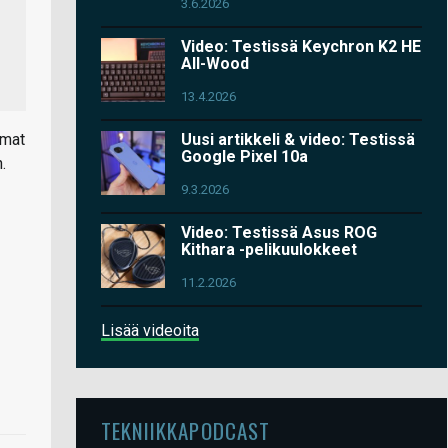
3.6.2026
Video: Testissä Keychron K2 HE
All-Wood
13.4.2026
Uusi artikkeli & video: Testissä
mmat
Google Pixel 10a
.
9.3.2026
Video: Testissä Asus ROG
Kithara -pelikuulokkeet
11.2.2026
Lisää videoita
TEKNIIKKAPODCAST