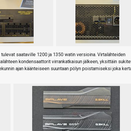
tulevat saataville 1200 ja 1350 watin versioina. Virtalähteiden
rtalähteen kondensaattorit virrankatkaisun jälkeen, yksittäin sukite
sekunnin ajan käänteiseen suuntaan pölyn poistamiseksi joka kert