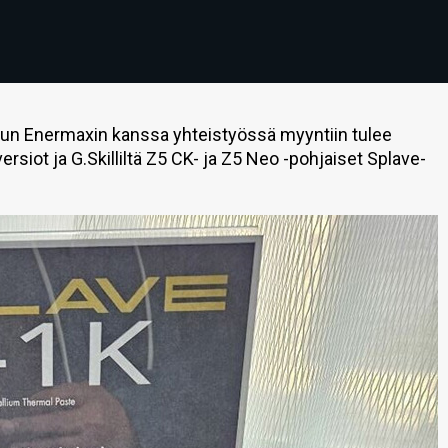
kun Enermaxin kanssa yhteistyössä myyntiin tulee
ersiot ja G.Skilliltä Z5 CK- ja Z5 Neo -pohjaiset Splave-