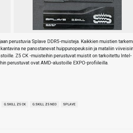
sarjaan perustuvia Splave DDR5-muisteja. Kaikkien muistien tarke
ä kantavina ne panostanevat huippunopeuksiin ja mataliin viiveisiin
oille. Z5 CK -muisteihin perustuvat muistit on tarkoitettu Intel-
ihin perustuvat ovat AMD-alustoille EXPO-profiileilla.
G.SKILL Z5 CK
G.SKILL Z5 NEO
SPLAVE