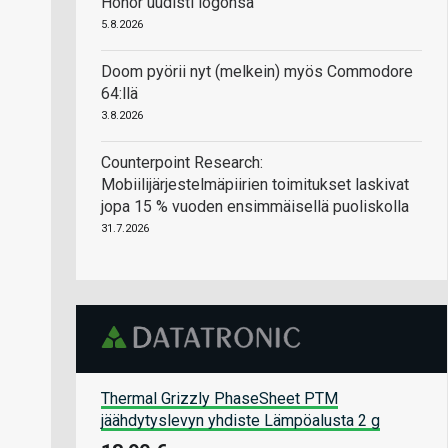
Honor uudisti logonsa
5.8.2026
Doom pyörii nyt (melkein) myös Commodore
64:llä
3.8.2026
Counterpoint Research:
Mobiilijärjestelmäpiirien toimitukset laskivat
jopa 15 % vuoden ensimmäisellä puoliskolla
31.7.2026
Thermal Grizzly PhaseSheet PTM
jäähdytyslevyn yhdiste Lämpöalusta 2 g