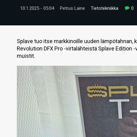
10.1.2025 - 05:04
Petrus Laine
Tietotekniikka
0
Splave tuo itse markkinoille uuden lämpötahnan, 
Revolution DFX Pro -virtalähteistä Splave Edition -v
muistit.