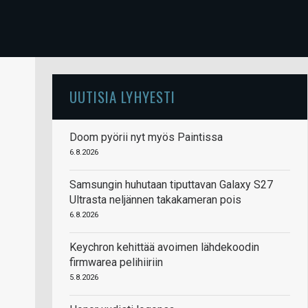
UUTISIA LYHYESTI
Doom pyörii nyt myös Paintissa
6.8.2026
Samsungin huhutaan tiputtavan Galaxy S27
Ultrasta neljännen takakameran pois
6.8.2026
Keychron kehittää avoimen lähdekoodin
firmwarea pelihiiriin
5.8.2026