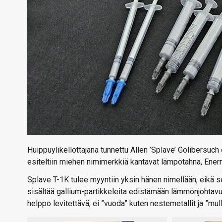
Huippuylikellottajana tunnettu Allen ’Splave’ Golibersu
esiteltiin miehen nimimerkkiä kantavat lämpötahna, Enermax
Splave T-1K tulee myyntiin yksin hänen nimellään, eikä s
sisältää gallium-partikkeleita edistämään lämmönjohta
helppo levitettävä, ei ”vuoda” kuten nestemetallit ja ”mull