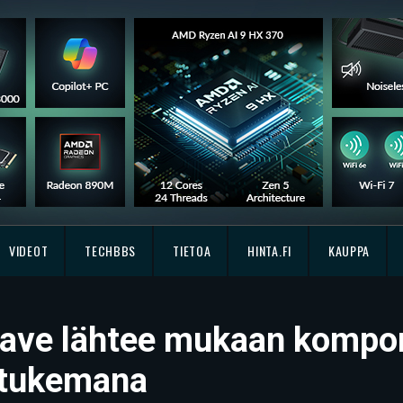
VIDEOT
TECHBBS
TIETOA
HINTA.FI
KAUPPA
plave lähtee mukaan kompo
n tukemana