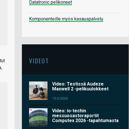
Datatronic pelikoneet
Komponenteille myös kasauspalvelu
VIDEOT
tut
a,
Video: Testissä Audeze
Maxwell 2 -pelikuulokkeet
15.6.2026
Video: io-techin
messuosastoraportit
Computex 2026 -tapahtumasta