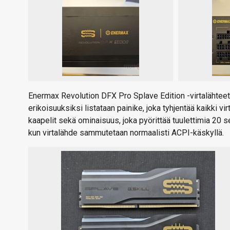
Enermax Revolution DFX Pro Splave Edition -virtalähteet 
erikoisuuksiksi listataan painike, joka tyhjentää kaikki vi
kaapelit sekä ominaisuus, joka pyörittää tuulettimia 20 
kun virtalähde sammutetaan normaalisti ACPI-käskyllä.