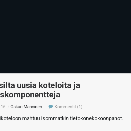
ilta uusia koteloita ja
yskomponentteja
:16
/
Oskari Manninen
Kommentit (1)
ikoteloon mahtuu isommatkin tietokonekokoonpanot.