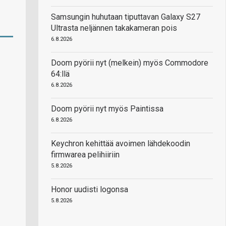
Samsungin huhutaan tiputtavan Galaxy S27
Ultrasta neljännen takakameran pois
6.8.2026
Doom pyörii nyt (melkein) myös Commodore
64:llä
6.8.2026
Doom pyörii nyt myös Paintissa
6.8.2026
Keychron kehittää avoimen lähdekoodin
firmwarea pelihiiriin
5.8.2026
Honor uudisti logonsa
5.8.2026