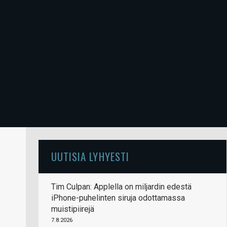
UUTISIA LYHYESTI
Tim Culpan: Applella on miljardin edestä
iPhone-puhelinten siruja odottamassa
muistipiirejä
7.8.2026