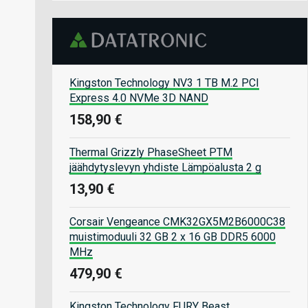
Kingston Technology NV3 1 TB M.2 PCI
Express 4.0 NVMe 3D NAND
158,90 €
Thermal Grizzly PhaseSheet PTM
jäähdytyslevyn yhdiste Lämpöalusta 2 g
13,90 €
Corsair Vengeance CMK32GX5M2B6000C38
muistimoduuli 32 GB 2 x 16 GB DDR5 6000
MHz
479,90 €
Kingston Technology FURY Beast