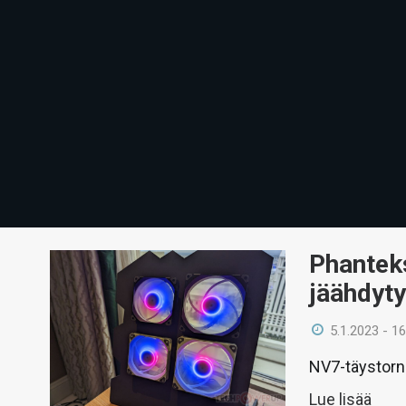
Phanteks
jäähdyt
5.1.2023 - 16
NV7-täystorn
Lue lisää