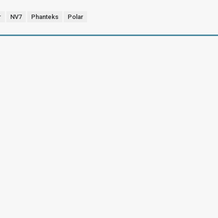
r
NV7
Phanteks
Polar