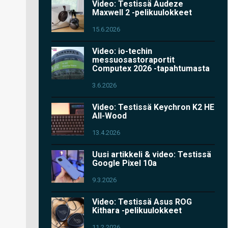
Video: Testissä Audeze
Maxwell 2 -pelikuulokkeet
15.6.2026
Video: io-techin
messuosastoraportit
Computex 2026 -tapahtumasta
3.6.2026
Video: Testissä Keychron K2 HE
All-Wood
13.4.2026
Uusi artikkeli & video: Testissä
Google Pixel 10a
9.3.2026
Video: Testissä Asus ROG
Kithara -pelikuulokkeet
11.2.2026