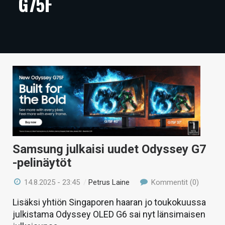
G75F
ARTIKKELIT
VIDEOT
TECHBBS
TIETOA
HINTA.FI
KAUPPA
VAIHDA TEEMA
Samsung julkaisi uudet Odyssey G7
-pelinäytöt
14.8.2025 - 23:45
/
Petrus Laine
Kommentit (0)
HAKU
Lisäksi yhtiön Singaporen haaran jo toukokuussa
julkistama Odyssey OLED G6 sai nyt länsimaisen