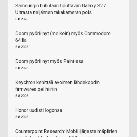
Samsungin huhutaan tiputtavan Galaxy S27
Ultrasta neljännen takakameran pois
6.8.2026
Doom pyörii nyt (melkein) myös Commodore
64:llä
6.8.2026
Doom pyörii nyt myös Paintissa
6.8.2026
Keychron kehittää avoimen lähdekoodin
firmwarea pelihiiriin
5.8.2026
Honor uudisti logonsa
5.8.2026
Counterpoint Research: Mobiilijärjestelmäpiirien