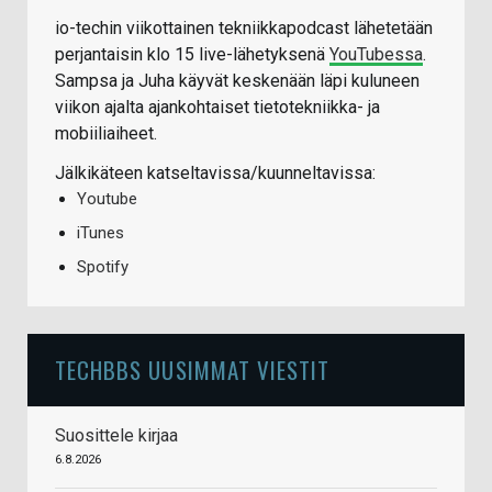
io-techin viikottainen tekniikkapodcast lähetetään
perjantaisin klo 15 live-lähetyksenä
YouTubessa
.
Sampsa ja Juha käyvät keskenään läpi kuluneen
viikon ajalta ajankohtaiset tietotekniikka- ja
mobiiliaiheet.
Jälkikäteen katseltavissa/kuunneltavissa:
Youtube
iTunes
Spotify
TECHBBS UUSIMMAT VIESTIT
Suosittele kirjaa
6.8.2026