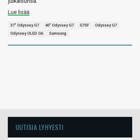
julkaisunsa.
Lue lisää
37" Odyssey G7
40" Odyssey G7
G75F
Odyssey G7
Odyssey OLED G6
Samsung
UUTISIA LYHYESTI