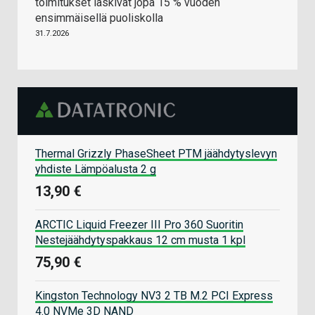
toimitukset laskivat jopa 15 % vuoden
ensimmäisellä puoliskolla
31.7.2026
Thermal Grizzly PhaseSheet PTM jäähdytyslevyn
yhdiste Lämpöalusta 2 g
13,90 €
ARCTIC Liquid Freezer III Pro 360 Suoritin
Nestejäähdytyspakkaus 12 cm musta 1 kpl
75,90 €
Kingston Technology NV3 2 TB M.2 PCI Express
4.0 NVMe 3D NAND