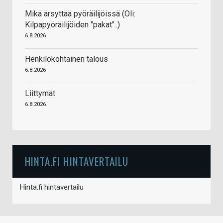
Mikä ärsyttää pyöräilijöissä (Oli:
Kilpapyöräilijöiden "pakat"..)
6.8.2026
Henkilökohtainen talous
6.8.2026
Liittymät
6.8.2026
HINTA.FI HINTAVERTAILU
Hinta.fi hintavertailu