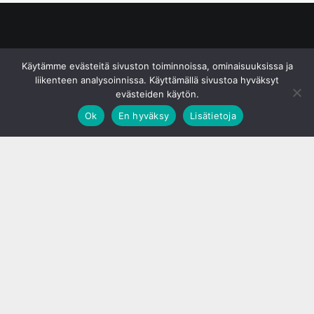
© S&J Media Oy
Käytämme evästeitä sivuston toiminnoissa, ominaisuuksissa ja
liikenteen analysoinnissa. Käyttämällä sivustoa hyväksyt
evästeiden käytön.
Ok
En hyväksy
Lisätietoja
;