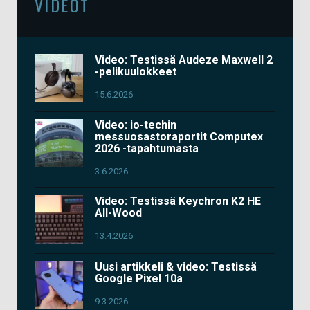
VIDEOT
Video: Testissä Audeze Maxwell 2
-pelikuulokkeet
15.6.2026
Video: io-techin
messuosastoraportit Computex
2026 -tapahtumasta
3.6.2026
Video: Testissä Keychron K2 HE
All-Wood
13.4.2026
Uusi artikkeli & video: Testissä
Google Pixel 10a
9.3.2026