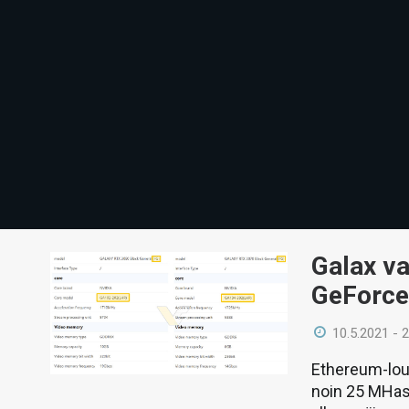
Galax va
GeForce
10.5.2021 - 
Ethereum-lou
noin 25 MHash