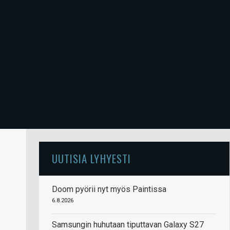
UUTISIA LYHYESTI
Doom pyörii nyt myös Paintissa
6.8.2026
Samsungin huhutaan tiputtavan Galaxy S27