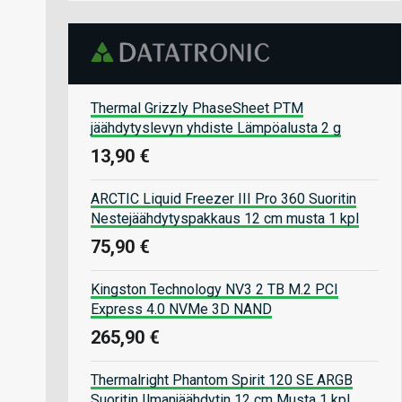
Thermal Grizzly PhaseSheet PTM
jäähdytyslevyn yhdiste Lämpöalusta 2 g
13,90 €
ARCTIC Liquid Freezer III Pro 360 Suoritin
Nestejäähdytyspakkaus 12 cm musta 1 kpl
75,90 €
Kingston Technology NV3 2 TB M.2 PCI
Express 4.0 NVMe 3D NAND
265,90 €
Thermalright Phantom Spirit 120 SE ARGB
Suoritin Ilmanjäähdytin 12 cm Musta 1 kpl