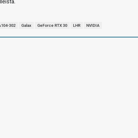
leista.
104-302
Galax
GeForce RTX 30
LHR
NVIDIA