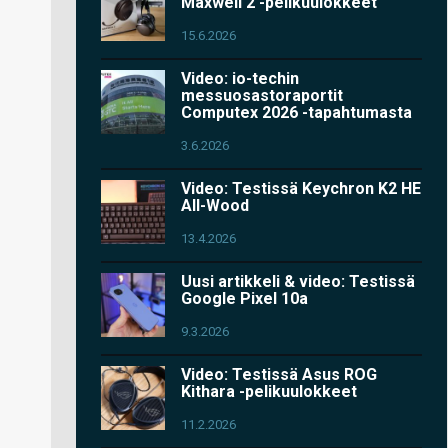
Maxwell 2 -pelikuulokkeet
15.6.2026
Video: io-techin
messuosastoraportit
Computex 2026 -tapahtumasta
3.6.2026
Video: Testissä Keychron K2 HE
All-Wood
13.4.2026
Uusi artikkeli & video: Testissä
Google Pixel 10a
9.3.2026
Video: Testissä Asus ROG
Kithara -pelikuulokkeet
11.2.2026