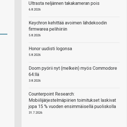
Ultrasta neljännen takakameran pois
6.8.2026
Keychron kehittää avoimen lähdekoodin
firmwarea pelihiiriin
5.8.2026
Honor uudisti logonsa
5.8.2026
Doom pyörii nyt (melkein) myös Commodore
64:llä
3.8.2026
Counterpoint Research:
Mobiilijärjestelmäpiirien toimitukset laskivat
jopa 15 % vuoden ensimmäisellä puoliskolla
31.7.2026