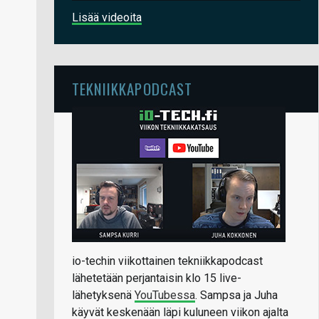
Lisää videoita
TEKNIIKKAPODCAST
io-techin viikottainen tekniikkapodcast
lähetetään perjantaisin klo 15 live-
lähetyksenä
YouTubessa
. Sampsa ja Juha
käyvät keskenään läpi kuluneen viikon ajalta