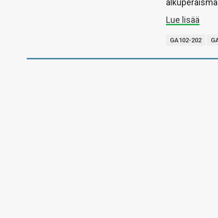
alkuperäismal
Lue lisää
GA102-202
GA