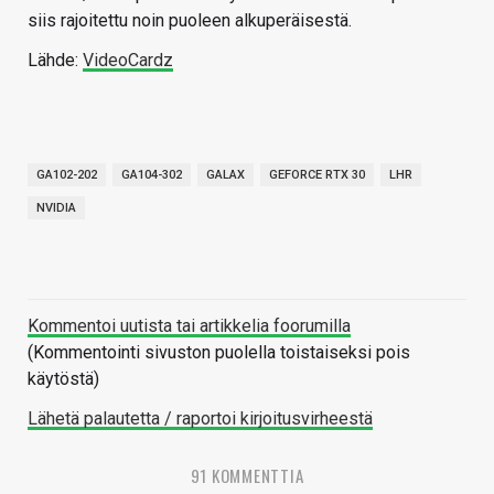
siis rajoitettu noin puoleen alkuperäisestä.
Lähde:
VideoCardz
GA102-202
GA104-302
GALAX
GEFORCE RTX 30
LHR
NVIDIA
Kommentoi uutista tai artikkelia foorumilla
(Kommentointi sivuston puolella toistaiseksi pois
käytöstä)
Lähetä palautetta / raportoi kirjoitusvirheestä
91 KOMMENTTIA