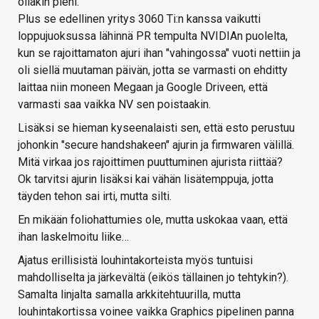
ollakin pieni.
Plus se edellinen yritys 3060 Ti:n kanssa vaikutti
loppujuoksussa lähinnä PR tempulta NVIDIAn puolelta,
kun se rajoittamaton ajuri ihan "vahingossa" vuoti nettiin ja
oli siellä muutaman päivän, jotta se varmasti on ehditty
laittaa niin moneen Megaan ja Google Driveen, että
varmasti saa vaikka NV sen poistaakin.
Lisäksi se hieman kyseenalaisti sen, että esto perustuu
johonkin "secure handshakeen" ajurin ja firmwaren välillä.
Mitä virkaa jos rajoittimen puuttuminen ajurista riittää?
Ok tarvitsi ajurin lisäksi kai vähän lisätemppuja, jotta
täyden tehon sai irti, mutta silti.
En mikään foliohattumies ole, mutta uskokaa vaan, että
ihan laskelmoitu liike…
Ajatus erillisistä louhintakorteista myös tuntuisi
mahdolliselta ja järkevältä (eikös tällainen jo tehtykin?).
Samalta linjalta samalla arkkitehtuurilla, mutta
louhintakortissa voinee vaikka Graphics pipelinen panna