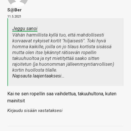
S@ber
11.5.2021
Jeggu sanoi
Vähän harmillista kyllä tuo, että mahdollisesti
korvaavat nykyiset kortit "hiljaisesti". Toki hyvä
homma kaikille, joilla on jo tilaus kortista sisässä
mutta olen itse lykännyt rätisevän ropellin
takuuhuoltoa ja nyt mietityttää saako sitten
rajoitetun (ja huonomman jälleenmyyntiarvollisen)
kortin huollosta tilalle.
Napsauta laajentaaksesi…
Kai ne sen ropellin saa vaihdettua, takuuhultona, kuten
mainitsit
Kirjaudu sisään vastataksesi