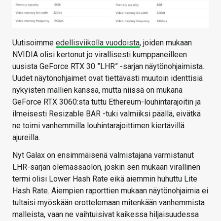
Uutisoimme
edellisviikolla vuodoista
, joiden mukaan
NVIDIA olisi kertonut jo virallisesti kumppaneilleen
uusista GeForce RTX 30 ”LHR” -sarjan näytönohjaimista.
Uudet näytönohjaimet ovat tiettävästi muutoin identtisiä
nykyisten mallien kanssa, mutta niissä on mukana
GeForce RTX 3060:sta tuttu Ethereum-louhintarajoitin ja
ilmeisesti Resizable BAR -tuki valmiiksi päällä, eivätkä
ne toimi vanhemmilla louhintarajoittimen kiertävillä
ajureilla.
Nyt Galax on ensimmäisenä valmistajana varmistanut
LHR-sarjan olemassaolon, joskin sen mukaan virallinen
termi olisi Lower Hash Rate eikä aiemmin huhuttu Lite
Hash Rate. Aiempien raporttien mukaan näytönohjaimia ei
tultaisi myöskään erottelemaan mitenkään vanhemmista
malleista, vaan ne vaihtuisivat kaikessa hiljaisuudessa