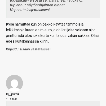
todellakaan arvosta sellaista meemiä joka on
tuplannut näytönohjainten hinnat.
Napsauta laajentaaksesi…
Kyllä harmittaa kun on pakko käyttää tämmöisiä
leikkirahoja kuten esim euro ja dollari joita voidaan ajaa
printteristä ulos joka kerta kun talous vähän sakkaa. Olisi
edes kultakannassa kiinni.
Kirjaudu sisään vastataksesi
Dj_pirtu
11.5.2021