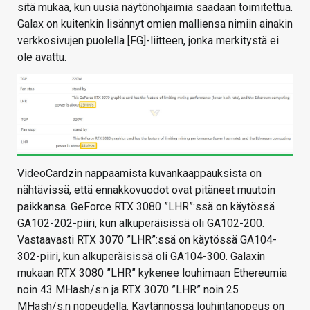
sitä mukaa, kun uusia näytönohjaimia saadaan toimitettua.
Galax on kuitenkin lisännyt omien malliensa nimiin ainakin
verkkosivujen puolella [FG]-liitteen, jonka merkitystä ei
ole avattu.
VideoCardzin nappaamista kuvankaappauksista on
nähtävissä, että ennakkovuodot ovat pitäneet muutoin
paikkansa. GeForce RTX 3080 ”LHR”:ssä on käytössä
GA102-202-piiri, kun alkuperäisissä oli GA102-200.
Vastaavasti RTX 3070 ”LHR”:ssä on käytössä GA104-
302-piiri, kun alkuperäisissä oli GA104-300. Galaxin
mukaan RTX 3080 ”LHR” kykenee louhimaan Ethereumia
noin 43 MHash/s:n ja RTX 3070 ”LHR” noin 25
MHash/s:n nopeudella. Käytännössä louhintanopeus on