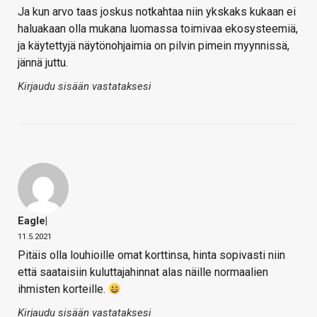
Ja kun arvo taas joskus notkahtaa niin ykskaks kukaan ei
haluakaan olla mukana luomassa toimivaa ekosysteemiä,
ja käytettyjä näytönohjaimia on pilvin pimein myynnissä,
jännä juttu.
Kirjaudu sisään vastataksesi
Eagle|
11.5.2021
Pitäis olla louhioille omat korttinsa, hinta sopivasti niin
että saataisiin kuluttajahinnat alas näille normaalien
ihmisten korteille.
Kirjaudu sisään vastataksesi