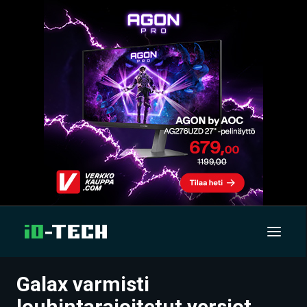
Galax varmisti
UUTISET
louhintarajoitetut versiot