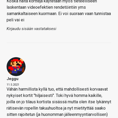
Koska näitä kortteja käytetään myös tieteelliseen
laskentaan videoefektien rendetöintiin yms
samankaltaiseen kuormaan. Ei voi suoraan vaan tunnistaa
peli vai ei
Kirjaudu sisään vastataksesi
Jeggu
11.5.2021
Vähän harmillista kyllä tuo, että mahdollisesti korvaavat
nykyiset kortit "hiljaisesti". Toki hyvä homma kaikille,
joilla on jo tilaus kortista sisässä mutta olen itse lykännyt
rätisevän ropellin takuuhuoltoa ja nyt mietityttää saako
sitten rajoitetun (ja huonomman jälleenmyyntiarvollisen)