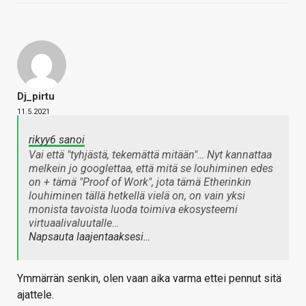
Dj_pirtu
11.5.2021
rikyy6 sanoi
Vai että "tyhjästä, tekemättä mitään"… Nyt kannattaa
melkein jo googlettaa, että mitä se louhiminen edes
on + tämä "Proof of Work", jota tämä Etherinkin
louhiminen tällä hetkellä vielä on, on vain yksi
monista tavoista luoda toimiva ekosysteemi
virtuaalivaluutalle…
Napsauta laajentaaksesi…
Ymmärrän senkin, olen vaan aika varma ettei pennut sitä
ajattele.