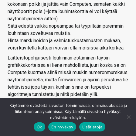
kokonaan poikki ja jättää vain Computen, samaten kaikki
näyttöportit pois (=jotta louhintakorttia ei voi käyttää
näytönohjaimena sitten).
Siitä edestä vaikka nopeampaa tai tyypiltään paremmin
louhintaan soveltuvaa muistia.
Hinta markkinoiden ja valmistuskustannusten mukaan,
voisi kuvitella katteen voivan olla moisissa aika korkea.
Laitteistopohjaisesti louhinnan estäminen täysin
grafiikkakorteissa ei liene mahdollista, juuri koska se on
Compute kuormaa siinä missä muukin numeronmurskaus
näytönohjaimella, mutta firmwareen ja ajuriin perustuva lie
tehtävissä jopa täysin, kunhan sinne on tarpeeksi
algoritmeja tunnistettu ja niitä pidetään yllä.
Ajurihan voi vaikka vaatia firmware päivityksen jos
Käytämme evästeitä sivuston toiminnoissa, ominaisuuksissa ja
huomaa, että ei ole ajan tasalla. Lisää toki loppukäyttäjän
liikenteen analysoinnissa. Käyttämällä sivustoa hyväksyt
vaivaa melkoisesti saati flashaamiseen liittyvät riskit.
evästeiden käytön.
Sitä suuremmalla syyllä, mikäli louhintaan olisi omat
Ok
En hyväksy
Lisätietoja
tuotteensa, jotka siihen soveltuu paremmin, halukkuus