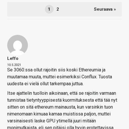
1
2
Seuraava »
Leffo
10.5.2021
Se 3060:ssa ollut rajoitin siis koski Ethereumia ja
muutamaa muuta, muttei esimerkiksi Conflux. Tuosta
uudesta ei vielä ollut tarkempaa juttua.
Itse ajattelin tuolloin aikoinaan, että se rajoitin varmaan
tunnistaa tietyntyyppisestä kuormituksesta että tää nyt
sitten on sitä ethereum mainausta, kun varsinkin tuon
nimenomaan kirnuaa kamaa muistissa paljon, muttei
varsinaisesti laske GPU ytimellä juuri mitään
monimutkaista, eli sen pitäisi olla hyvin erotettavissa