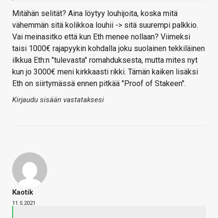
Mitähän selität? Aina löytyy louhijoita, koska mitä
vähemmän sitä kolikkoa louhii -> sitä suurempi palkkio.
Vai meinasitko että kun Eth menee nollaan? Viimeksi
taisi 1000€ rajapyykin kohdalla joku suolainen tekkiläinen
ilkkua Eth:n "tulevasta" romahduksesta, mutta mites nyt
kun jo 3000€ meni kirkkaasti rikki. Tämän kaiken lisäksi
Eth on siirtymässä ennen pitkää "Proof of Stakeen".
Kirjaudu sisään vastataksesi
Kaotik
11.5.2021