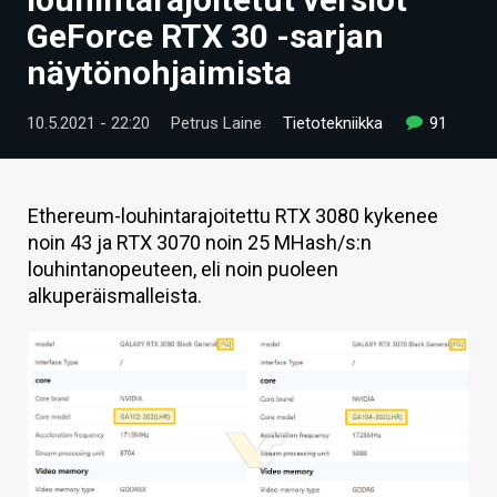
ARTIKKELIT
GeForce RTX 30 -sarjan
näytönohjaimista
VIDEOT
TECHBBS
10.5.2021 - 22:20
Petrus Laine
Tietotekniikka
91
TIETOA
HINTA.FI
Ethereum-louhintarajoitettu RTX 3080 kykenee
noin 43 ja RTX 3070 noin 25 MHash/s:n
KAUPPA
louhintanopeuteen, eli noin puoleen
alkuperäismalleista.
VAIHDA TEEMA
HAKU