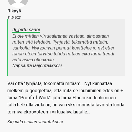
Rikyy6
11.5.2021
dj_pirtu sanoi
Ei ole mitään virtuaalirahaa vastaan, ainoastaan
miten sitä tehdään. Tyhjästä, tekemättä mitään,
sähköllä. Nykypäivän pennut kuvittelee jo nyt ettei
rahan eteen tarvitse tehdä mitään eikä tämä trendi
auta asiaa ollenkaan.
Napsauta laajentaaksesi…
Vai että "tyhjästä, tekemättä mitään"… Nyt kannattaa
melkein jo googlettaa, että mitä se louhiminen edes on +
tämä "Proof of Work", jota tämä Etherinkin louhiminen
tällä hetkellä vielä on, on vain yksi monista tavoista luoda
toimiva ekosysteemi virtuaalivaluutalle…
Kirjaudu sisään vastataksesi