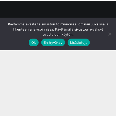
© S&J Media Oy
Käytämme evästeitä sivuston toiminnoissa, ominaisuuksissa ja
liikenteen analysoinnissa. Käyttämällä sivustoa hyväksyt
evästeiden käytön.
Ok
En hyväksy
Lisätietoja
;