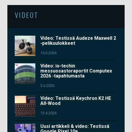
VIDEOT
Video: Testissä Audeze Maxwell 2
-pelikuulokkeet
15.6.2026
Video: io-techin
messuosastoraportit Computex
2026 -tapahtumasta
3.6.2026
Video: Testissä Keychron K2 HE
All-Wood
13.4.2026
Uusi artikkeli & video: Testissä
Google Pixel 10a