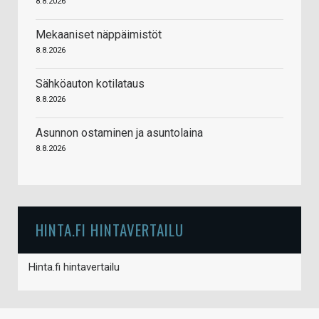
8.8.2026
Mekaaniset näppäimistöt
8.8.2026
Sähköauton kotilataus
8.8.2026
Asunnon ostaminen ja asuntolaina
8.8.2026
HINTA.FI HINTAVERTAILU
Hinta.fi hintavertailu