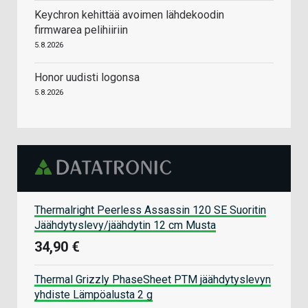
Keychron kehittää avoimen lähdekoodin
firmwarea pelihiiriin
5.8.2026
Honor uudisti logonsa
5.8.2026
Thermalright Peerless Assassin 120 SE Suoritin
Jäähdytyslevy/jäähdytin 12 cm Musta
34,90 €
Thermal Grizzly PhaseSheet PTM jäähdytyslevyn
yhdiste Lämpöalusta 2 g