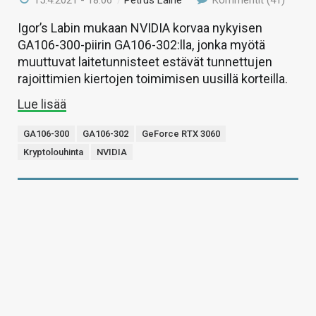
15.4.2021 - 18:06
/
Petrus Laine
Kommentit (41)
Igor’s Labin mukaan NVIDIA korvaa nykyisen
GA106-300-piirin GA106-302:lla, jonka myötä
muuttuvat laitetunnisteet estävät tunnettujen
rajoittimien kiertojen toimimisen uusillä korteilla.
Lue lisää
GA106-300
GA106-302
GeForce RTX 3060
Kryptolouhinta
NVIDIA