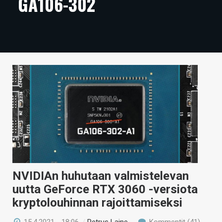
GA106-302
ARTIKKELIT
VIDEOT
TECHBBS
TIETOA
HINTA.FI
KAUPPA
VAIHDA TEEMA
NVIDIAn huhutaan valmistelevan
HAKU
uutta GeForce RTX 3060 -versiota
kryptolouhinnan rajoittamiseksi