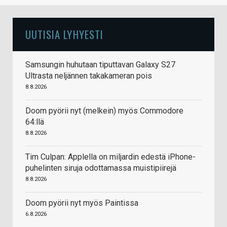
UUTISIA LYHYESTI
Samsungin huhutaan tiputtavan Galaxy S27
Ultrasta neljännen takakameran pois
8.8.2026
Doom pyörii nyt (melkein) myös Commodore
64:llä
8.8.2026
Tim Culpan: Applella on miljardin edestä iPhone-
puhelinten siruja odottamassa muistipiirejä
8.8.2026
Doom pyörii nyt myös Paintissa
6.8.2026