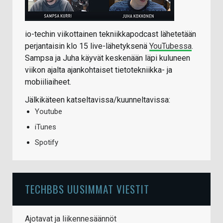
io-techin viikottainen tekniikkapodcast lähetetään
perjantaisin klo 15 live-lähetyksenä
YouTubessa
.
Sampsa ja Juha käyvät keskenään läpi kuluneen
viikon ajalta ajankohtaiset tietotekniikka- ja
mobiiliaiheet.
Jälkikäteen katseltavissa/kuunneltavissa:
Youtube
iTunes
Spotify
TECHBBS UUSIMMAT VIESTIT
Ajotavat ja liikennesäännöt