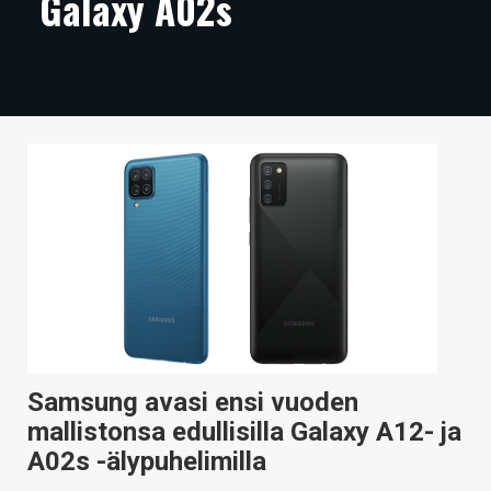
Galaxy A02s
ARTIKKELIT
VIDEOT
TECHBBS
TIETOA
HINTA.FI
KAUPPA
VAIHDA TEEMA
Samsung avasi ensi vuoden
HAKU
mallistonsa edullisilla Galaxy A12- ja
A02s -älypuhelimilla