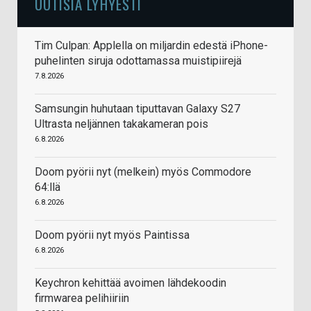
UUTISIA LYHYESTI
Tim Culpan: Applella on miljardin edestä iPhone-
puhelinten siruja odottamassa muistipiirejä
7.8.2026
Samsungin huhutaan tiputtavan Galaxy S27
Ultrasta neljännen takakameran pois
6.8.2026
Doom pyörii nyt (melkein) myös Commodore
64:llä
6.8.2026
Doom pyörii nyt myös Paintissa
6.8.2026
Keychron kehittää avoimen lähdekoodin
firmwarea pelihiiriin