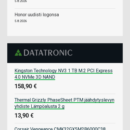
5.8.2026
Honor uudisti logonsa
5.8.2026
Kingston Technology NV3 1 TB M.2 PCI Express
4.0 NVMe 3D NAND
158,90 €
Thermal Grizzly PhaseSheet PTM jäähdytyslevyn
yhdiste Lämpöalusta 2 g
13,90 €
Corsair Vengeance CMK32GX5M2B6000C38