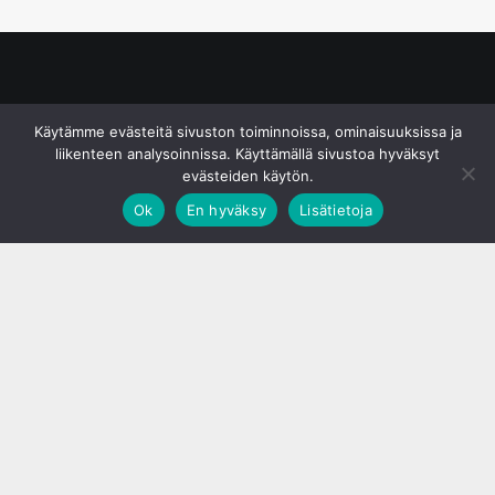
© S&J Media Oy
Käytämme evästeitä sivuston toiminnoissa, ominaisuuksissa ja
liikenteen analysoinnissa. Käyttämällä sivustoa hyväksyt
evästeiden käytön.
Ok
En hyväksy
Lisätietoja
;