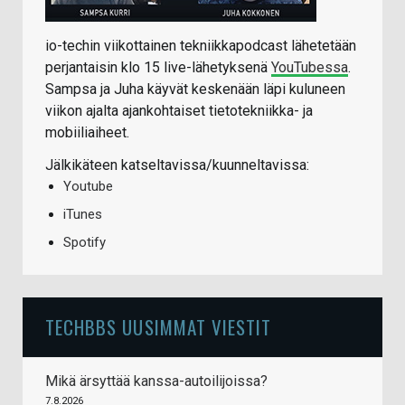
io-techin viikottainen tekniikkapodcast lähetetään
perjantaisin klo 15 live-lähetyksenä
YouTubessa
.
Sampsa ja Juha käyvät keskenään läpi kuluneen
viikon ajalta ajankohtaiset tietotekniikka- ja
mobiiliaiheet.
Jälkikäteen katseltavissa/kuunneltavissa:
Youtube
iTunes
Spotify
TECHBBS UUSIMMAT VIESTIT
Mikä ärsyttää kanssa-autoilijoissa?
7.8.2026