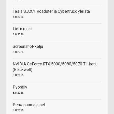
Tesla S,3,X,Y, Roadster ja Cybertruck yleistä
8.8.2026
Lidl:n ruuat
8.8.2026
Screenshot-ketju
8.8.2026
NVIDIA GeForce RTX 5090/5080/5070 Ti -ketju
(Blackwell)
8.8.2026
Pyöräily
8.8.2026
Perussuomalaiset
8.8.2026