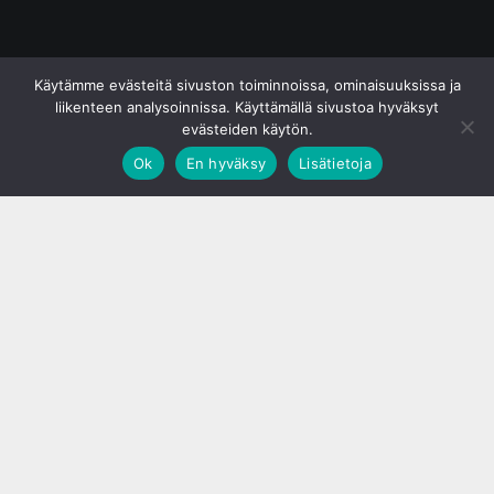
© S&J Media Oy
Käytämme evästeitä sivuston toiminnoissa, ominaisuuksissa ja
liikenteen analysoinnissa. Käyttämällä sivustoa hyväksyt
evästeiden käytön.
Ok
En hyväksy
Lisätietoja
;