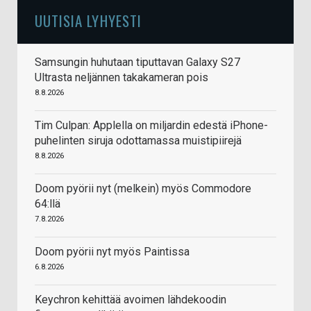
UUTISIA LYHYESTI
Samsungin huhutaan tiputtavan Galaxy S27
Ultrasta neljännen takakameran pois
8.8.2026
Tim Culpan: Applella on miljardin edestä iPhone-
puhelinten siruja odottamassa muistipiirejä
8.8.2026
Doom pyörii nyt (melkein) myös Commodore
64:llä
7.8.2026
Doom pyörii nyt myös Paintissa
6.8.2026
Keychron kehittää avoimen lähdekoodin