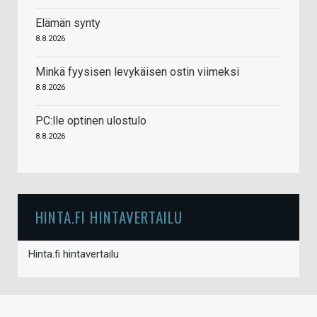
Elämän synty
8.8.2026
Minkä fyysisen levykäisen ostin viimeksi
8.8.2026
PC:lle optinen ulostulo
8.8.2026
HINTA.FI HINTAVERTAILU
Hinta.fi hintavertailu