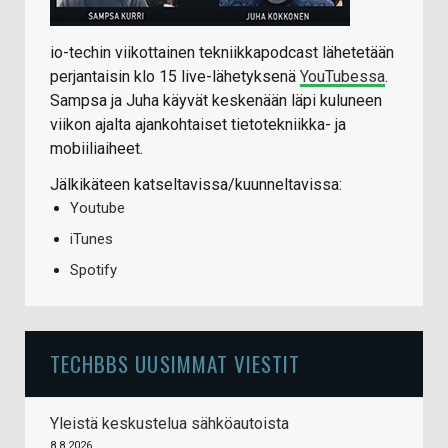
io-techin viikottainen tekniikkapodcast lähetetään
perjantaisin klo 15 live-lähetyksenä
YouTubessa
.
Sampsa ja Juha käyvät keskenään läpi kuluneen
viikon ajalta ajankohtaiset tietotekniikka- ja
mobiiliaiheet.
Jälkikäteen katseltavissa/kuunneltavissa:
Youtube
iTunes
Spotify
TECHBBS UUSIMMAT VIESTIT
Yleistä keskustelua sähköautoista
8.8.2026