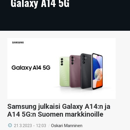
Galaxy A14 5G
ARTIKKELIT
VIDEOT
TECHBBS
TIETOA
HINTA.FI
KAUPPA
VAIHDA TEEMA
Samsung julkaisi Galaxy A14:n ja
HAKU
A14 5G:n Suomen markkinoille
21.3.2023 - 12:03
/
Oskari Manninen