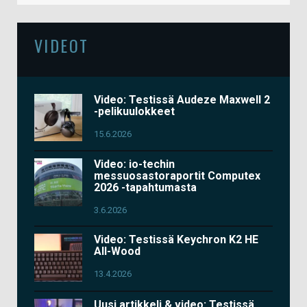
VIDEOT
Video: Testissä Audeze Maxwell 2
-pelikuulokkeet
15.6.2026
Video: io-techin
messuosastoraportit Computex
2026 -tapahtumasta
3.6.2026
Video: Testissä Keychron K2 HE
All-Wood
13.4.2026
Uusi artikkeli & video: Testissä