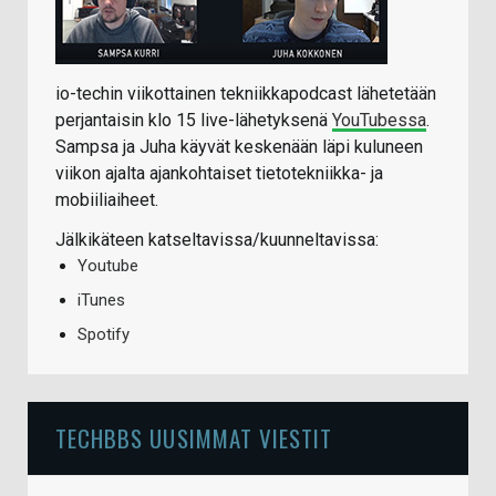
io-techin viikottainen tekniikkapodcast lähetetään
perjantaisin klo 15 live-lähetyksenä
YouTubessa
.
Sampsa ja Juha käyvät keskenään läpi kuluneen
viikon ajalta ajankohtaiset tietotekniikka- ja
mobiiliaiheet.
Jälkikäteen katseltavissa/kuunneltavissa:
Youtube
iTunes
Spotify
TECHBBS UUSIMMAT VIESTIT