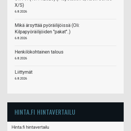
X/S)
6.8.2026
Mikä ärsyttää pyöräilijöissä (Oli:
Kilpapyöräilijöiden "pakat"..)
6.8.2026
Henkilökohtainen talous
6.8.2026
Liittymät
6.8.2026
HINTA.FI HINTAVERTAILU
Hinta.fi hintavertailu