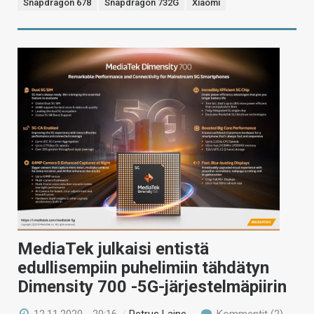
Snapdragon 678
Snapdragon 732G
Xiaomi
MediaTek julkaisi entistä
edullisempiin puhelimiin tähdätyn
Dimensity 700 -5G-järjestelmäpiirin
12.11.2020 - 20:16
/
Petrus Laine
Kommentit (2)