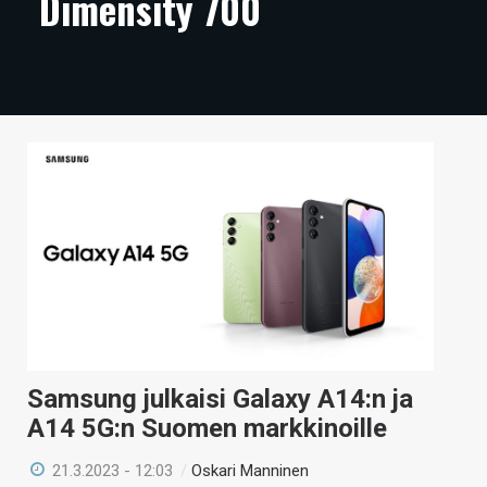
Dimensity 700
ARTIKKELIT
VIDEOT
TECHBBS
TIETOA
HINTA.FI
KAUPPA
VAIHDA TEEMA
Samsung julkaisi Galaxy A14:n ja
HAKU
A14 5G:n Suomen markkinoille
21.3.2023 - 12:03
/
Oskari Manninen