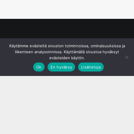
© S&J Media Oy
Käytämme evästeitä sivuston toiminnoissa, ominaisuuksissa ja
liikenteen analysoinnissa. Käyttämällä sivustoa hyväksyt
evästeiden käytön.
Ok
En hyväksy
Lisätietoja
;