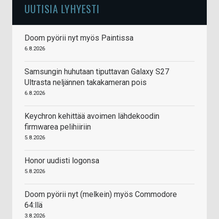
UUTISIA LYHYESTI
Doom pyörii nyt myös Paintissa
6.8.2026
Samsungin huhutaan tiputtavan Galaxy S27
Ultrasta neljännen takakameran pois
6.8.2026
Keychron kehittää avoimen lähdekoodin
firmwarea pelihiiriin
5.8.2026
Honor uudisti logonsa
5.8.2026
Doom pyörii nyt (melkein) myös Commodore
64:llä
3.8.2026