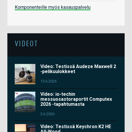
Komponenteille myös kasauspalvelu
VIDEOT
Video: Testissä Audeze Maxwell 2
-pelikuulokkeet
15.6.2026
Video: io-techin
messuosastoraportit Computex
2026 -tapahtumasta
3.6.2026
Video: Testissä Keychron K2 HE
All-Wood