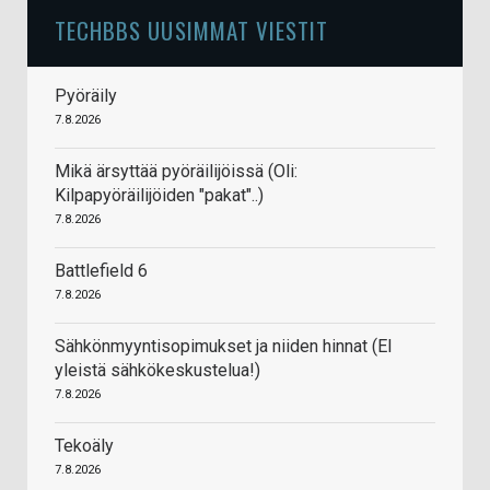
TECHBBS UUSIMMAT VIESTIT
Pyöräily
7.8.2026
Mikä ärsyttää pyöräilijöissä (Oli:
Kilpapyöräilijöiden "pakat"..)
7.8.2026
Battlefield 6
7.8.2026
Sähkönmyyntisopimukset ja niiden hinnat (EI
yleistä sähkökeskustelua!)
7.8.2026
Tekoäly
7.8.2026