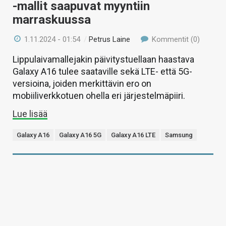
-mallit saapuvat myyntiin
marraskuussa
1.11.2024 - 01:54
/
Petrus Laine
Kommentit (0)
Lippulaivamallejakin päivitystuellaan haastava
Galaxy A16 tulee saataville sekä LTE- että 5G-
versioina, joiden merkittävin ero on
mobiiliverkkotuen ohella eri järjestelmäpiiri.
Lue lisää
Galaxy A16
Galaxy A16 5G
Galaxy A16 LTE
Samsung