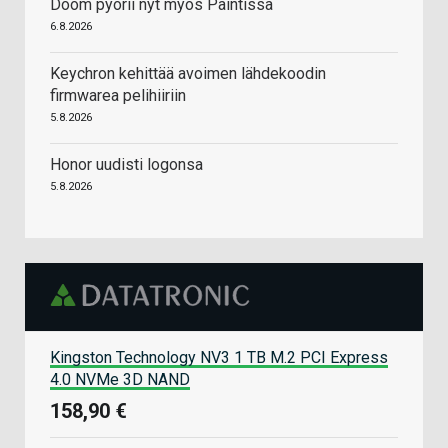
Doom pyörii nyt myös Paintissa
6.8.2026
Keychron kehittää avoimen lähdekoodin
firmwarea pelihiiriin
5.8.2026
Honor uudisti logonsa
5.8.2026
Kingston Technology NV3 1 TB M.2 PCI Express
4.0 NVMe 3D NAND
158,90 €