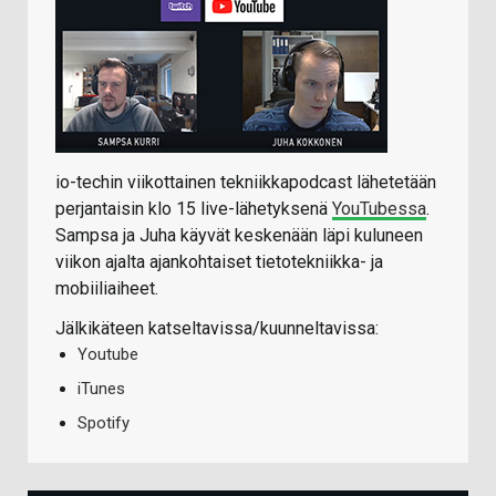
io-techin viikottainen tekniikkapodcast lähetetään
perjantaisin klo 15 live-lähetyksenä
YouTubessa
.
Sampsa ja Juha käyvät keskenään läpi kuluneen
viikon ajalta ajankohtaiset tietotekniikka- ja
mobiiliaiheet.
Jälkikäteen katseltavissa/kuunneltavissa:
Youtube
iTunes
Spotify