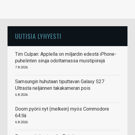
UUTISIA LYHYESTI
Tim Culpan: Applella on miljardin edestä iPhone-
puhelinten siruja odottamassa muistipiirejä
7.8.2026
Samsungin huhutaan tiputtavan Galaxy S27
Ultrasta neljännen takakameran pois
6.8.2026
Doom pyörii nyt (melkein) myös Commodore
64:llä
6.8.2026