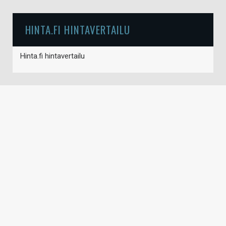
HINTA.FI HINTAVERTAILU
Hinta.fi hintavertailu