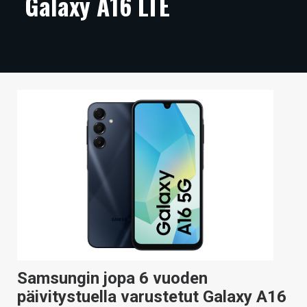
Galaxy A16 LTE
ARTIKKELIT
VIDEOT
TECHBBS
TIETOA
HINTA.FI
KAUPPA
VAIHDA TEEMA
HAKU
Samsungin jopa 6 vuoden
päivitystuella varustetut Galaxy A16