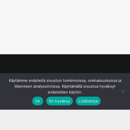
© S&J Media Oy
Käytämme evästeitä sivuston toiminnoissa, ominaisuuksissa ja
liikenteen analysoinnissa. Käyttämällä sivustoa hyväksyt
evästeiden käytön.
Ok
En hyväksy
Lisätietoja
;