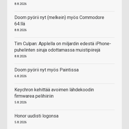
8.8.2026
Doom pyörii nyt (melkein) myös Commodore
64:llä
8.8.2026
Tim Culpan: Applella on miljardin edestä iPhone-
puhelinten siruja odottamassa muistipiirejä
8.8.2026
Doom pyörii nyt myös Paintissa
6.8.2026
Keychron kehittää avoimen lähdekoodin
firmwarea pelihiiriin
5.8.2026
Honor uudisti logonsa
5.8.2026