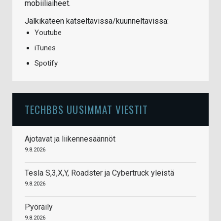
mobiiliaiheet.
Jälkikäteen katseltavissa/kuunneltavissa:
Youtube
iTunes
Spotify
TECHBBS UUSIMMAT VIESTIT
Ajotavat ja liikennesäännöt
9.8.2026
Tesla S,3,X,Y, Roadster ja Cybertruck yleistä
9.8.2026
Pyöräily
9.8.2026