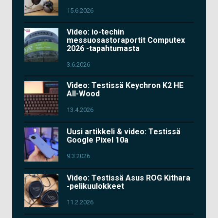
15.6.2026
Video: io-techin
messuosastoraportit Computex
2026 -tapahtumasta
3.6.2026
Video: Testissä Keychron K2 HE
All-Wood
13.4.2026
Uusi artikkeli & video: Testissä
Google Pixel 10a
9.3.2026
Video: Testissä Asus ROG Kithara
-pelikuulokkeet
11.2.2026