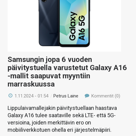
KAUPPA
VAIHDA TEEMA
HAKU
Samsungin jopa 6 vuoden
päivitystuella varustetut Galaxy A16
-mallit saapuvat myyntiin
marraskuussa
1.11.2024 - 01:54
/
Petrus Laine
Kommentit (0)
Lippulaivamallejakin päivitystuellaan haastava
Galaxy A16 tulee saataville sekä LTE- että 5G-
versioina, joiden merkittävin ero on
mobiiliverkkotuen ohella eri järjestelmäpiiri.