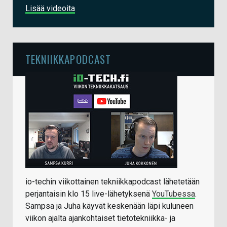
Lisää videoita
TEKNIIKKAPODCAST
io-techin viikottainen tekniikkapodcast lähetetään
perjantaisin klo 15 live-lähetyksenä
YouTubessa
.
Sampsa ja Juha käyvät keskenään läpi kuluneen
viikon ajalta ajankohtaiset tietotekniikka- ja