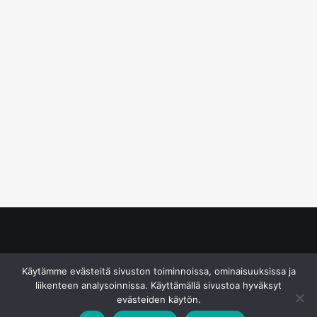
© S&J Media Oy
Käytämme evästeitä sivuston toiminnoissa, ominaisuuksissa ja
liikenteen analysoinnissa. Käyttämällä sivustoa hyväksyt
evästeiden käytön.