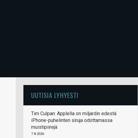
UUTISIA LYHYESTI
Tim Culpan: Applella on miljardin edestä
iPhone-puhelinten siruja odottamassa
muistipiirejä
7.8.2026