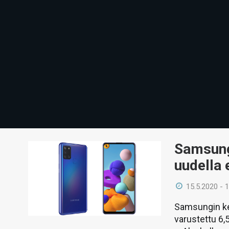
Samsung
uudella 
15.5.2020 - 
Samsungin kes
varustettu 6,