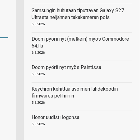
Samsungin huhutaan tiputtavan Galaxy S27
Ultrasta neljännen takakameran pois
6.8.2026
Doom pyörii nyt (melkein) myös Commodore
64:llä
6.8.2026
Doom pyörii nyt myös Paintissa
6.8.2026
Keychron kehittää avoimen lähdekoodin
firmwarea pelihiiriin
5.8.2026
Honor uudisti logonsa
5.8.2026