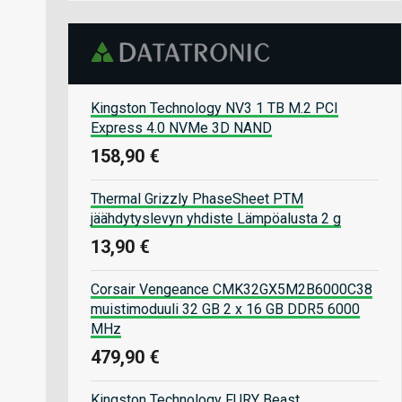
Kingston Technology NV3 1 TB M.2 PCI
Express 4.0 NVMe 3D NAND
158,90 €
Thermal Grizzly PhaseSheet PTM
jäähdytyslevyn yhdiste Lämpöalusta 2 g
13,90 €
Corsair Vengeance CMK32GX5M2B6000C38
muistimoduuli 32 GB 2 x 16 GB DDR5 6000
MHz
479,90 €
Kingston Technology FURY Beast