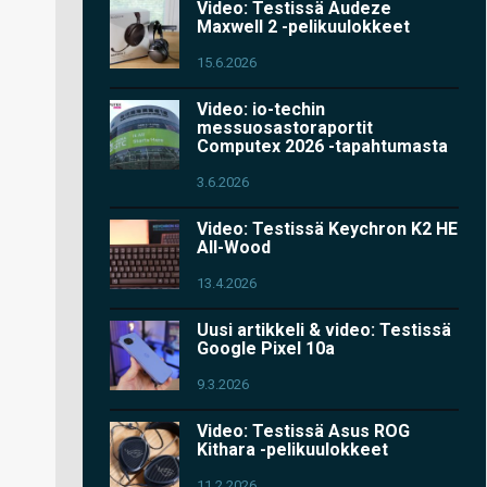
Video: Testissä Audeze
Maxwell 2 -pelikuulokkeet
15.6.2026
Video: io-techin
messuosastoraportit
Computex 2026 -tapahtumasta
3.6.2026
Video: Testissä Keychron K2 HE
All-Wood
13.4.2026
Uusi artikkeli & video: Testissä
Google Pixel 10a
9.3.2026
Video: Testissä Asus ROG
Kithara -pelikuulokkeet
11.2.2026