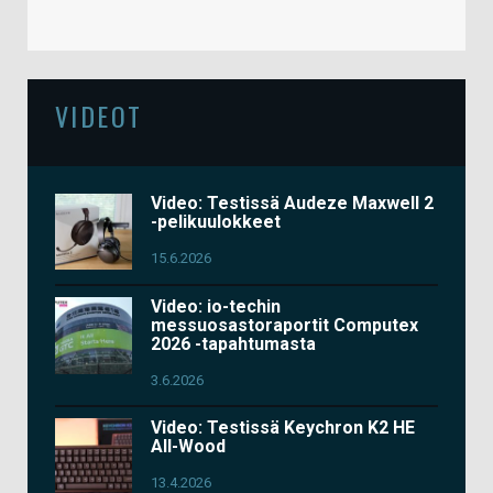
VIDEOT
Video: Testissä Audeze Maxwell 2
-pelikuulokkeet
15.6.2026
Video: io-techin
messuosastoraportit Computex
2026 -tapahtumasta
3.6.2026
Video: Testissä Keychron K2 HE
All-Wood
13.4.2026