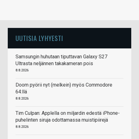
UUTISIA LYHYESTI
Samsungin huhutaan tiputtavan Galaxy S27
Ultrasta neljännen takakameran pois
8.8.2026
Doom pyörii nyt (melkein) myös Commodore
64:llä
8.8.2026
Tim Culpan: Applella on miljardin edestä iPhone-
puhelinten siruja odottamassa muistipiirejä
8.8.2026