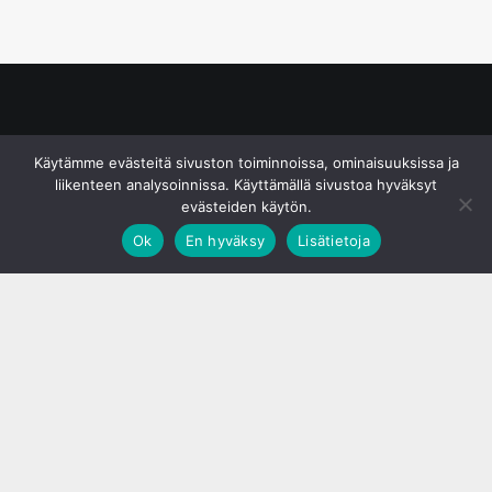
© S&J Media Oy
Käytämme evästeitä sivuston toiminnoissa, ominaisuuksissa ja
liikenteen analysoinnissa. Käyttämällä sivustoa hyväksyt
evästeiden käytön.
Ok
En hyväksy
Lisätietoja
;