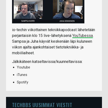
io-techin viikottainen tekniikkapodcast lähetetään
perjantaisin klo 15 live-lähetyksenä
YouTubessa
.
Sampsa ja Juha käyvät keskenään läpi kuluneen
viikon ajalta ajankohtaiset tietotekniikka- ja
mobiiliaiheet.
Jälkikäteen katseltavissa/kuunneltavissa:
Youtube
iTunes
Spotify
TECHBBS UUSIMMAT VIESTIT