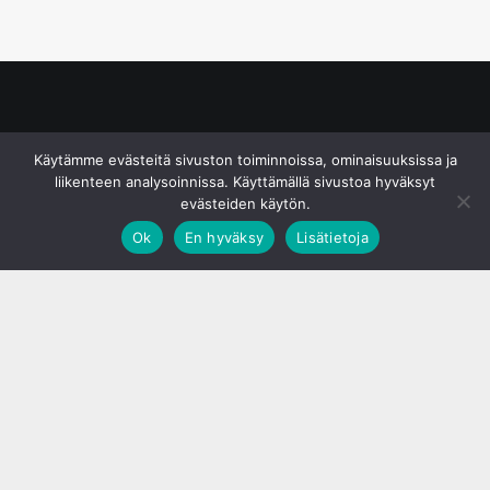
© S&J Media Oy
Käytämme evästeitä sivuston toiminnoissa, ominaisuuksissa ja
liikenteen analysoinnissa. Käyttämällä sivustoa hyväksyt
evästeiden käytön.
Ok
En hyväksy
Lisätietoja
;