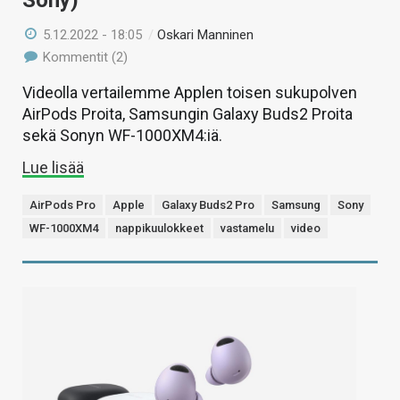
Sony)
5.12.2022 - 18:05
/
Oskari Manninen
Kommentit (2)
Videolla vertailemme Applen toisen sukupolven
AirPods Proita, Samsungin Galaxy Buds2 Proita
sekä Sonyn WF-1000XM4:iä.
Lue lisää
AirPods Pro
Apple
Galaxy Buds2 Pro
Samsung
Sony
WF-1000XM4
nappikuulokkeet
vastamelu
video