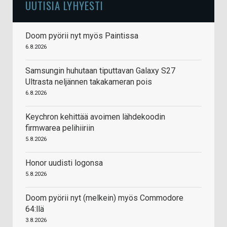
UUTISIA LYHYESTI
Doom pyörii nyt myös Paintissa
6.8.2026
Samsungin huhutaan tiputtavan Galaxy S27
Ultrasta neljännen takakameran pois
6.8.2026
Keychron kehittää avoimen lähdekoodin
firmwarea pelihiiriin
5.8.2026
Honor uudisti logonsa
5.8.2026
Doom pyörii nyt (melkein) myös Commodore
64:llä
3.8.2026