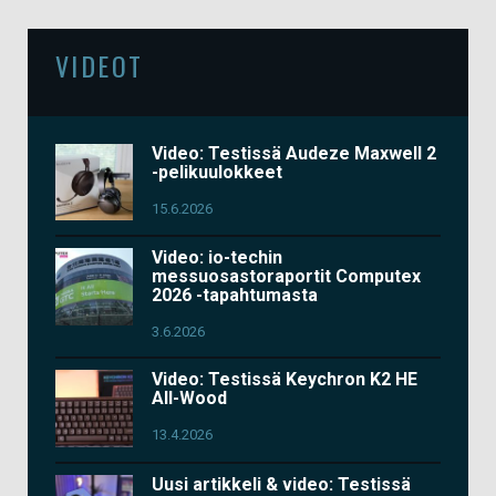
VIDEOT
Video: Testissä Audeze Maxwell 2
-pelikuulokkeet
15.6.2026
Video: io-techin
messuosastoraportit Computex
2026 -tapahtumasta
3.6.2026
Video: Testissä Keychron K2 HE
All-Wood
13.4.2026
Uusi artikkeli & video: Testissä