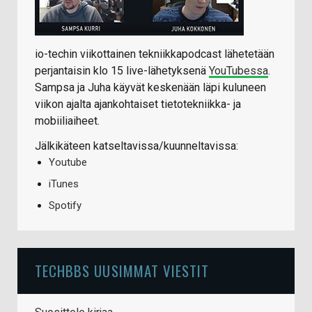
io-techin viikottainen tekniikkapodcast lähetetään
perjantaisin klo 15 live-lähetyksenä
YouTubessa
.
Sampsa ja Juha käyvät keskenään läpi kuluneen
viikon ajalta ajankohtaiset tietotekniikka- ja
mobiiliaiheet.
Jälkikäteen katseltavissa/kuunneltavissa:
Youtube
iTunes
Spotify
TECHBBS UUSIMMAT VIESTIT