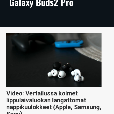
Galaxy Buds2 Pro
ARTIKKELIT
VIDEOT
TECHBBS
TIETOA
HINTA.FI
KAUPPA
VAIHDA TEEMA
Video: Vertailussa kolmet
HAKU
lippulaivaluokan langattomat
nappikuulokkeet (Apple, Samsung,