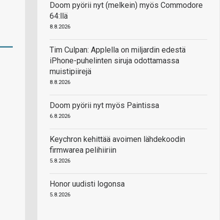
Doom pyörii nyt (melkein) myös Commodore
64:llä
8.8.2026
Tim Culpan: Applella on miljardin edestä
iPhone-puhelinten siruja odottamassa
muistipiirejä
8.8.2026
Doom pyörii nyt myös Paintissa
6.8.2026
Keychron kehittää avoimen lähdekoodin
firmwarea pelihiiriin
5.8.2026
Honor uudisti logonsa
5.8.2026