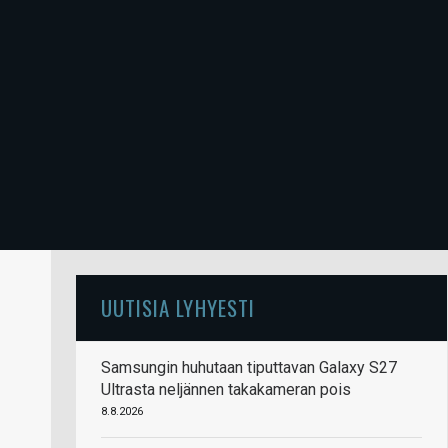
UUTISIA LYHYESTI
Samsungin huhutaan tiputtavan Galaxy S27
Ultrasta neljännen takakameran pois
8.8.2026