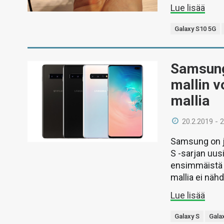
Lue lisää
Galaxy S10 5G
Samsung 
mallin 
mallia
20.2.2019 - 
Samsung on j
S -sarjan uus
ensimmäistä ke
mallia ei näh
Lue lisää
Galaxy S
Gala