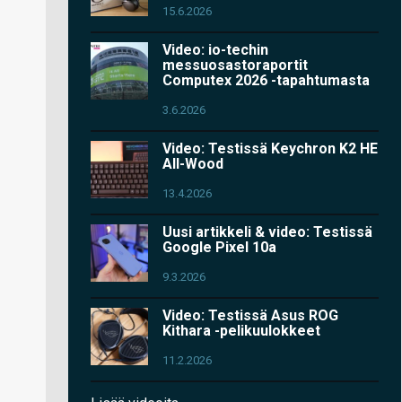
15.6.2026
Video: io-techin
messuosastoraportit
Computex 2026 -tapahtumasta
3.6.2026
Video: Testissä Keychron K2 HE
All-Wood
13.4.2026
Uusi artikkeli & video: Testissä
Google Pixel 10a
9.3.2026
Video: Testissä Asus ROG
Kithara -pelikuulokkeet
11.2.2026