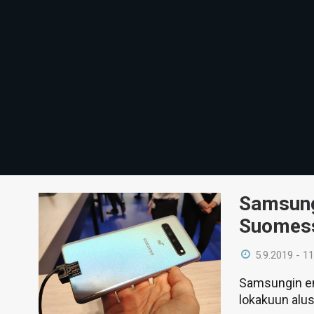
Samsung
Suomes
5.9.2019 - 11
Samsungin e
lokakuun alus