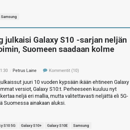
Samsung
julkaisi Galaxy S10 -sarjan neljän
voimin, Suomeen saadaan kolme
21:30
/
Petrus Laine
Kommentit (10)
ulkaissut juuri 10 vuoden kypsään ikään ehtineen Galaxy
immat versiot, Galaxy S10:t. Perheeseen kuuluu nyt
rtaa neljä eri mallia, mutta valitettavasti neljättä eli 5G-
dä Suomessa ainakaan aluksi.
xy S10 5G
Galaxy S10+
Galaxy S10E
Samsung