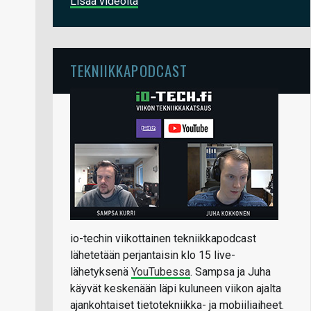
Lisää videoita
TEKNIIKKAPODCAST
io-techin viikottainen tekniikkapodcast
lähetetään perjantaisin klo 15 live-
lähetyksenä
YouTubessa
. Sampsa ja Juha
käyvät keskenään läpi kuluneen viikon ajalta
ajankohtaiset tietotekniikka- ja mobiiliaiheet.